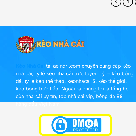
1
Kèo Nhà Cái
tại aeindri.com chuyên cung cấp kèo
nhà cái, tỷ lệ kèo nhà cái trực tuyến, tỷ lệ kèo bóng
đá, ty le keo thể thao, keonhacai 5, kèo thế giới,
kèo bóng trực tiếp. Ngoài ra chúng tôi là tổng bộ
của nhà cái uy tín, top nhà cái vip, bóng đá 88
hàng đầu Việt Nam