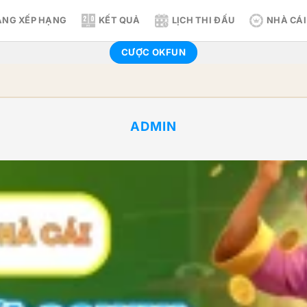
LỊCH THI ĐẤU
ẢNG XẾP HẠNG
KẾT QUẢ
NHÀ CÁI
CƯỢC OKFUN
ADMIN