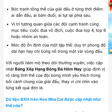
Bức tranh tổng thể của giải đấu ở từng thời điểm:
ai dẫn đầu, ai bám đuổi, ai tụt lại phía sau.
Vị trí tương quan giữa các đội cạnh tranh cùng
mục tiêu: cuộc đua vô địch, cuộc đua top 4, top 6
hoặc nhóm an toàn.
Mức độ ổn định của một tập thể: duy trì phong độ
dài hạn hay chỉ bùng nổ trong một vài vòng đấu.
Với người hâm mộ theo dõi thường xuyên, việc cập
nhật
Bảng Xếp Hạng Bóng Đá Hôm Nay
giúp định vị
rõ ràng tình thế của đội bóng mình yêu thích trong
bối cảnh chung của giải đấu, thay vì chỉ nhìn vào
từng kết quả đơn lẻ.
Dữ liệu BXH trên Keo Nha Cai được cập nhật như
thế nào?