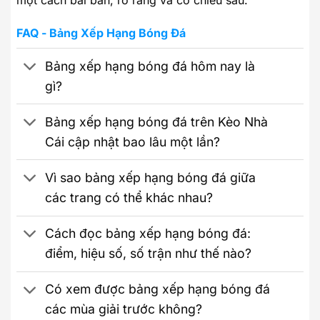
một cách bài bản, rõ ràng và có chiều sâu.
FAQ - Bảng Xếp Hạng Bóng Đá
Bảng xếp hạng bóng đá hôm nay là
gì?
Bảng xếp hạng bóng đá trên Kèo Nhà
Cái cập nhật bao lâu một lần?
Vì sao bảng xếp hạng bóng đá giữa
các trang có thể khác nhau?
Cách đọc bảng xếp hạng bóng đá:
điểm, hiệu số, số trận như thế nào?
Có xem được bảng xếp hạng bóng đá
các mùa giải trước không?