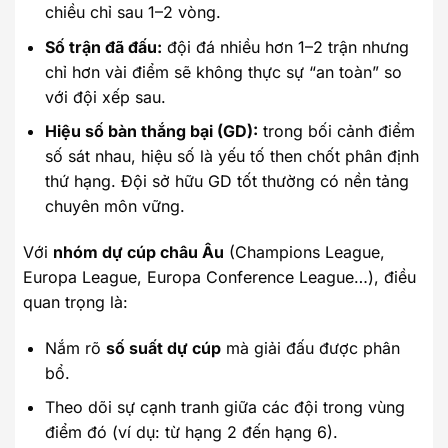
chiều chỉ sau 1–2 vòng.
Số trận đã đấu:
đội đá nhiều hơn 1–2 trận nhưng
chỉ hơn vài điểm sẽ không thực sự “an toàn” so
với đội xếp sau.
Hiệu số bàn thắng bại (GD):
trong bối cảnh điểm
số sát nhau, hiệu số là yếu tố then chốt phân định
thứ hạng. Đội sở hữu GD tốt thường có nền tảng
chuyên môn vững.
Với
nhóm dự cúp châu Âu
(Champions League,
Europa League, Europa Conference League…), điều
quan trọng là:
Nắm rõ
số suất dự cúp
mà giải đấu được phân
bổ.
Theo dõi sự cạnh tranh giữa các đội trong vùng
điểm đó (ví dụ: từ hạng 2 đến hạng 6).