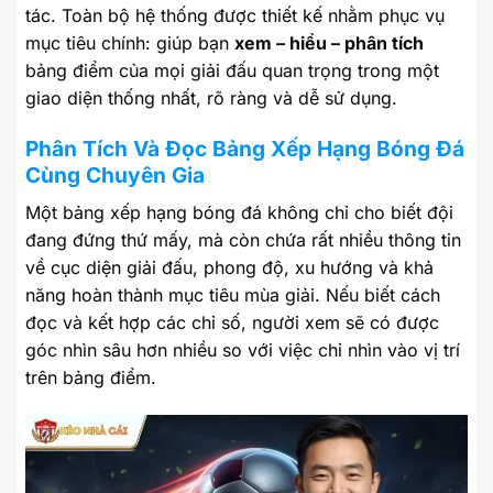
tác. Toàn bộ hệ thống được thiết kế nhằm phục vụ
mục tiêu chính: giúp bạn
xem – hiểu – phân tích
bảng điểm của mọi giải đấu quan trọng trong một
giao diện thống nhất, rõ ràng và dễ sử dụng.
Phân Tích Và Đọc Bảng Xếp Hạng Bóng Đá
Cùng Chuyên Gia
Một bảng xếp hạng bóng đá không chỉ cho biết đội
đang đứng thứ mấy, mà còn chứa rất nhiều thông tin
về cục diện giải đấu, phong độ, xu hướng và khả
năng hoàn thành mục tiêu mùa giải. Nếu biết cách
đọc và kết hợp các chỉ số, người xem sẽ có được
góc nhìn sâu hơn nhiều so với việc chỉ nhìn vào vị trí
trên bảng điểm.