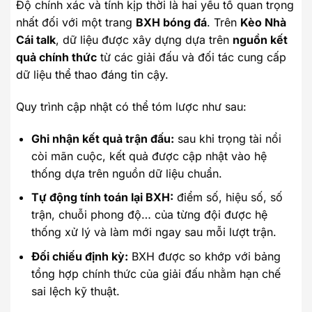
Độ chính xác và tính kịp thời là hai yếu tố quan trọng
nhất đối với một trang
BXH bóng đá
. Trên
Kèo Nhà
Cái talk
, dữ liệu được xây dựng dựa trên
nguồn kết
quả chính thức
từ các giải đấu và đối tác cung cấp
dữ liệu thể thao đáng tin cậy.
Quy trình cập nhật có thể tóm lược như sau:
Ghi nhận kết quả trận đấu:
sau khi trọng tài nổi
còi mãn cuộc, kết quả được cập nhật vào hệ
thống dựa trên nguồn dữ liệu chuẩn.
Tự động tính toán lại BXH:
điểm số, hiệu số, số
trận, chuỗi phong độ… của từng đội được hệ
thống xử lý và làm mới ngay sau mỗi lượt trận.
Đối chiếu định kỳ:
BXH được so khớp với bảng
tổng hợp chính thức của giải đấu nhằm hạn chế
sai lệch kỹ thuật.