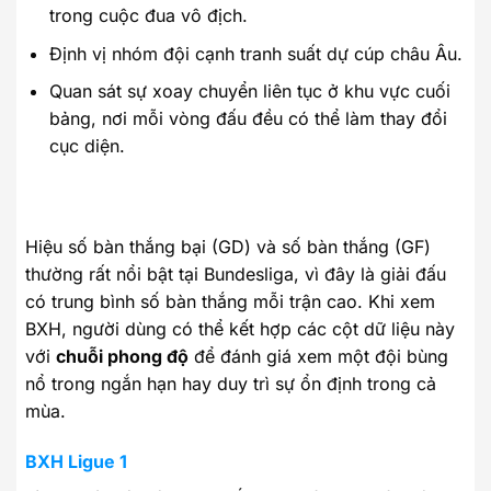
trong cuộc đua vô địch.
Định vị nhóm đội cạnh tranh suất dự cúp châu Âu.
Quan sát sự xoay chuyển liên tục ở khu vực cuối
bảng, nơi mỗi vòng đấu đều có thể làm thay đổi
cục diện.
Hiệu số bàn thắng bại (GD) và số bàn thắng (GF)
thường rất nổi bật tại Bundesliga, vì đây là giải đấu
có trung bình số bàn thắng mỗi trận cao. Khi xem
BXH, người dùng có thể kết hợp các cột dữ liệu này
với
chuỗi phong độ
để đánh giá xem một đội bùng
nổ trong ngắn hạn hay duy trì sự ổn định trong cả
mùa.
BXH Ligue 1