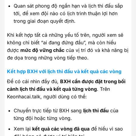
Quan sát phong độ ngắn hạn và lịch thi đấu sắp
tới, để xem đội nào có lịch trình thuận lợi hơn
trong giai đoạn quyết định.
Khi kết hợp tất cả những yếu tố trên, người xem sẽ
không chỉ biết “ai đang đứng đầu”, mà còn hiểu
được
mức độ vững chắc
của vị trí đó và khả năng bị
đe dọa trong những vòng tiếp theo.
Kết hợp BXH với lịch thi đấu và kết quả các vòng
Để có cái nhìn đầy đủ,
BXH cần được đặt trong bối
cảnh lịch thi đấu và kết quả từng vòng
. Trên
Keonhacai.talk, người dùng có thể:
Chuyển trực tiếp từ BXH sang
lịch thi đấu
của
từng đội hoặc từng vòng.
Xem lại
kết quả các vòng đã qua
để hiểu vì sao