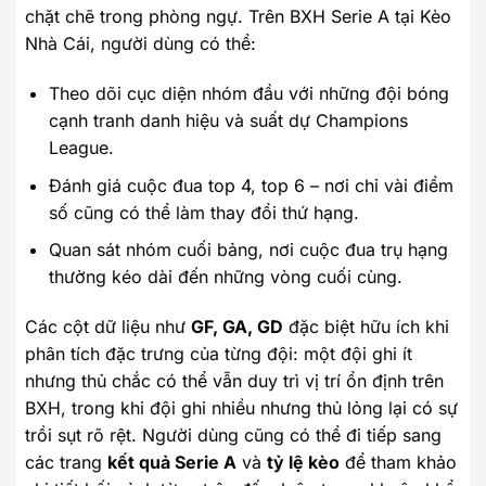
chặt chẽ trong phòng ngự. Trên BXH Serie A tại Kèo
Nhà Cái, người dùng có thể:
Theo dõi cục diện nhóm đầu với những đội bóng
cạnh tranh danh hiệu và suất dự Champions
League.
Đánh giá cuộc đua top 4, top 6 – nơi chỉ vài điểm
số cũng có thể làm thay đổi thứ hạng.
Quan sát nhóm cuối bảng, nơi cuộc đua trụ hạng
thường kéo dài đến những vòng cuối cùng.
Các cột dữ liệu như
GF, GA, GD
đặc biệt hữu ích khi
phân tích đặc trưng của từng đội: một đội ghi ít
nhưng thủ chắc có thể vẫn duy trì vị trí ổn định trên
BXH, trong khi đội ghi nhiều nhưng thủ lỏng lại có sự
trồi sụt rõ rệt. Người dùng cũng có thể đi tiếp sang
các trang
kết quả Serie A
và
tỷ lệ kèo
để tham khảo