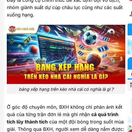
Đây là công cụ chính thức để xác định đội vô địch,
nhóm giành suất dự cúp châu lục cũng như các suất
xuống hạng.
V
T
bảng xếp hạng trên kèo nhà cái có nghĩa là gì ?
Ở góc độ chuyên môn, BXH không chỉ phản ánh kết
quả của từng trận đơn lẻ mà ghi nhận
cả quá trình
tích lũy thành tích
của một đội bóng trong suốt mùa
giải. Thông qua BXH, người xem dễ dàng nắm được: