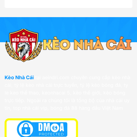
Kèo Nhà Cái
tại aeindri.com chuyên cung cấp kèo nhà
cái, tỷ lệ kèo nhà cái trực tuyến, tỷ lệ kèo bóng đá, ty
le keo thể thao, keonhacai 5, kèo thế giới, kèo bóng
trực tiếp. Ngoài ra chúng tôi là tổng bộ của nhà cái uy
tín, top nhà cái vip, bóng đá 88 hàng đầu Việt Nam