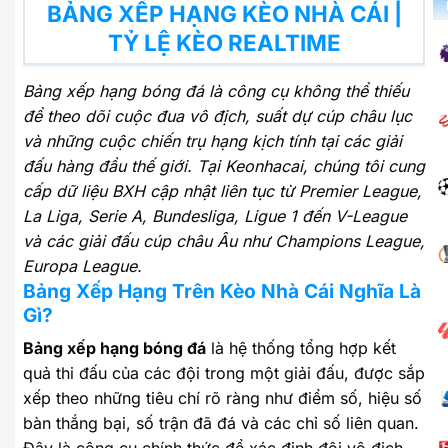
BẢNG XẾP HẠNG KÈO NHÀ CÁI |
TỶ LỆ KÈO REALTIME
Bảng xếp hạng bóng đá
là công cụ không thể thiếu
để theo dõi cuộc đua vô địch, suất dự cúp châu lục
và những cuộc chiến trụ hạng kịch tính tại các giải
đấu hàng đầu thế giới. Tại
Keonhacai
, chúng tôi cung
cấp dữ liệu BXH cập nhật liên tục từ Premier League,
La Liga, Serie A, Bundesliga, Ligue 1 đến V-League
và các giải đấu cúp châu Âu như Champions League,
Europa League.
Bảng Xếp Hạng Trên Kèo Nhà Cái Nghĩa Là
Gì?
Bảng xếp hạng bóng đá
là hệ thống tổng hợp kết
quả thi đấu của các đội trong một giải đấu, được sắp
xếp theo những tiêu chí rõ ràng như điểm số, hiệu số
bàn thắng bại, số trận đã đá và các chỉ số liên quan.