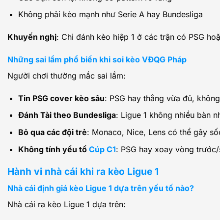
Không phải kèo mạnh như Serie A hay Bundesliga
Khuyến nghị
: Chỉ đánh kèo hiệp 1 ở các trận có PSG ho
Những sai lầm phổ biến khi soi kèo VĐQG Pháp
Người chơi thường mắc sai lầm:
Tin PSG cover kèo sâu
: PSG hay thắng vừa đủ, khôn
Đánh Tài theo Bundesliga
: Ligue 1 không nhiều bàn 
Bỏ qua các đội trẻ
: Monaco, Nice, Lens có thể gây số
Không tính yếu tố
Cúp C1
: PSG hay xoay vòng trước/
Hành vi nhà cái khi ra kèo Ligue 1
Nhà cái định giá kèo Ligue 1 dựa trên yếu tố nào?
Nhà cái ra kèo Ligue 1 dựa trên: