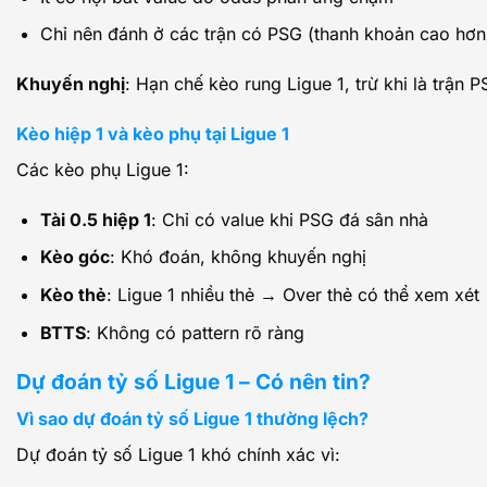
Chỉ nên đánh ở các trận có PSG (thanh khoản cao hơn
Khuyến nghị
: Hạn chế kèo rung Ligue 1, trừ khi là trận 
Kèo hiệp 1 và kèo phụ tại Ligue 1
Các kèo phụ Ligue 1:
Tài 0.5 hiệp 1
: Chỉ có value khi PSG đá sân nhà
Kèo góc
: Khó đoán, không khuyến nghị
Kèo thẻ
: Ligue 1 nhiều thẻ → Over thẻ có thể xem xét
BTTS
: Không có pattern rõ ràng
Dự đoán tỷ số Ligue 1 – Có nên tin?
Vì sao dự đoán tỷ số Ligue 1 thường lệch?
Dự đoán tỷ số Ligue 1 khó chính xác vì: