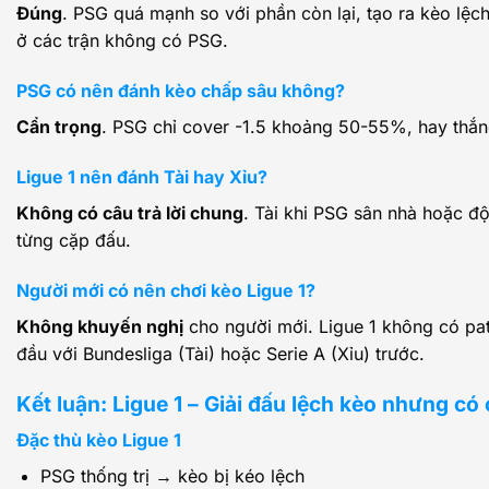
Đúng
. PSG quá mạnh so với phần còn lại, tạo ra kèo lệch
ở các trận không có PSG.
PSG có nên đánh kèo chấp sâu không?
Cẩn trọng
. PSG chỉ cover -1.5 khoảng 50-55%, hay thắng
Ligue 1 nên đánh Tài hay Xỉu?
Không có câu trả lời chung
. Tài khi PSG sân nhà hoặc đội
từng cặp đấu.
Người mới có nên chơi kèo Ligue 1?
Không khuyến nghị
cho người mới. Ligue 1 không có pat
đầu với Bundesliga (Tài) hoặc Serie A (Xỉu) trước.
Kết luận: Ligue 1 – Giải đấu lệch kèo nhưng có 
Đặc thù kèo Ligue 1
PSG thống trị → kèo bị kéo lệch