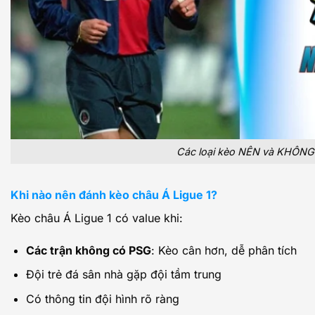
Các loại kèo NÊN và KHÔNG 
Khi nào nên đánh kèo châu Á Ligue 1?
Kèo châu Á Ligue 1 có value khi:
Các trận không có PSG
: Kèo cân hơn, dễ phân tích
Đội trẻ đá sân nhà gặp đội tầm trung
Có thông tin đội hình rõ ràng