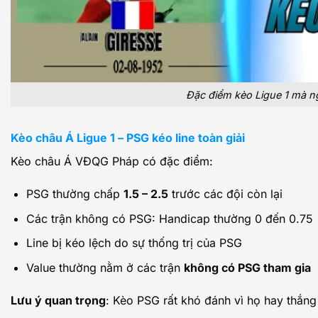
Đặc điểm kèo Ligue 1 mà ng
Kèo châu Á Ligue 1 – PSG kéo line toàn giải
Kèo châu Á VĐQG Pháp có đặc điểm:
PSG thường chấp
1.5 – 2.5
trước các đội còn lại
Các trận không có PSG: Handicap thường 0 đến 0.75
Line bị kéo lệch do sự thống trị của PSG
Value thường nằm ở các trận
không có PSG tham gia
Lưu ý quan trọng
: Kèo PSG rất khó đánh vì họ hay thắn