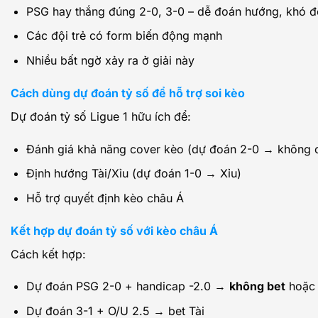
PSG hay thắng đúng 2-0, 3-0 – dễ đoán hướng, khó đ
Các đội trẻ có form biến động mạnh
Nhiều bất ngờ xảy ra ở giải này
Cách dùng dự đoán tỷ số để hỗ trợ soi kèo
Dự đoán tỷ số Ligue 1 hữu ích để:
Đánh giá khả năng cover kèo (dự đoán 2-0 → không c
Định hướng Tài/Xỉu (dự đoán 1-0 → Xỉu)
Hỗ trợ quyết định kèo châu Á
Kết hợp dự đoán tỷ số với kèo châu Á
Cách kết hợp:
Dự đoán PSG 2-0 + handicap -2.0 →
không bet
hoặc 
Dự đoán 3-1 + O/U 2.5 → bet Tài