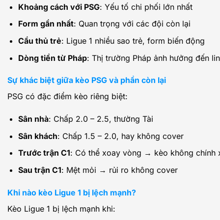
Khoảng cách với PSG
: Yếu tố chi phối lớn nhất
Form gần nhất
: Quan trọng với các đội còn lại
Cầu thủ trẻ
: Ligue 1 nhiều sao trẻ, form biến động
Dòng tiền từ Pháp
: Thị trường Pháp ảnh hưởng đến li
Sự khác biệt giữa kèo PSG và phần còn lại
PSG có đặc điểm kèo riêng biệt:
Sân nhà
: Chấp 2.0 – 2.5, thường Tài
Sân khách
: Chấp 1.5 – 2.0, hay không cover
Trước trận C1
: Có thể xoay vòng → kèo không chính 
Sau trận C1
: Mệt mỏi → rủi ro không cover
Khi nào kèo Ligue 1 bị lệch mạnh?
Kèo Ligue 1 bị lệch mạnh khi: