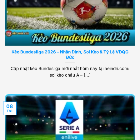
Kèo Bundesliga 2026 – Nhận Định, Soi Kèo & Tỷ Lệ VĐQG
Đức
Cập nhật kèo Bundesliga mới nhất hôm nay tại aeindri.com:
soi kèo châu Á – [...]
08
Th1