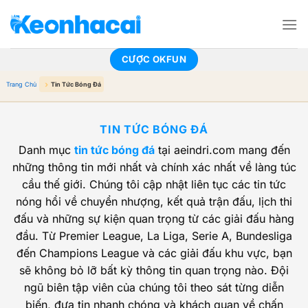
Bỏ
qua
nội
dung
CƯỢC OKFUN
Trang Chủ
Tin Tức Bóng Đá
TIN TỨC BÓNG ĐÁ
Danh mục
tin tức bóng đá
tại aeindri.com mang đến
những thông tin mới nhất và chính xác nhất về làng túc
cầu thế giới. Chúng tôi cập nhật liên tục các tin tức
nóng hổi về chuyển nhượng, kết quả trận đấu, lịch thi
đấu và những sự kiện quan trọng từ các giải đấu hàng
đầu. Từ Premier League, La Liga, Serie A, Bundesliga
đến Champions League và các giải đấu khu vực, bạn
sẽ không bỏ lỡ bất kỳ thông tin quan trọng nào. Đội
ngũ biên tập viên của chúng tôi theo sát từng diễn
biến, đưa tin nhanh chóng và khách quan về chấn