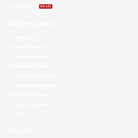
Kèo Nhà Cái 5
THÔNG TIN & PHÁP LÝ
Về Chúng Tôi
Đội ngũ chuyên gia
Chính Sách Bảo Mật
Điều Khoản Sử Dụng
Câu hỏi thường gặp (FAQ)
Bản quyền & Sở hữu trí tuệ
Miễn trừ trách nhiệm
Chơi Có Trách Nhiệm
Liên Hệ
THÔNG TIN