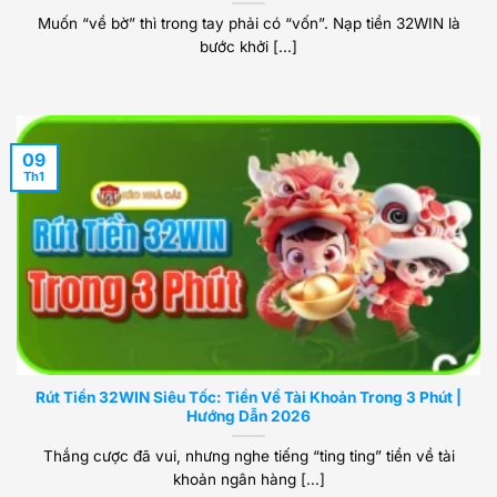
Muốn “về bờ” thì trong tay phải có “vốn”. Nạp tiền 32WIN là
bước khởi [...]
09
Th1
Rút Tiền 32WIN Siêu Tốc: Tiền Về Tài Khoản Trong 3 Phút |
Hướng Dẫn 2026
Thắng cược đã vui, nhưng nghe tiếng “ting ting” tiền về tài
khoản ngân hàng [...]