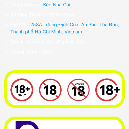
Thương hiệu
:
Kèo Nhà Cái
Số Điện Thoại :
0869972884
Địa Chỉ :
258A Lương Định Của, An Phú, Thủ Đức,
Thành phố Hồ Chí Minh, Vietnam
Gmail :
keonhacaitalk@gmail.com
Postal Code :
70000