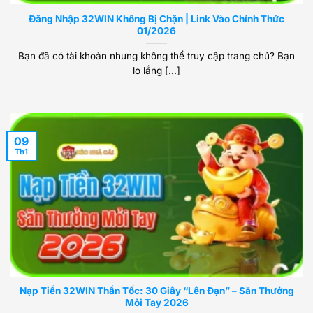
Đăng Nhập 32WIN Không Bị Chặn | Link Vào Chính Thức
01/2026
Bạn đã có tài khoản nhưng không thể truy cập trang chủ? Bạn
lo lắng [...]
09
Th1
Nạp Tiền 32WIN Thần Tốc: 30 Giây “Lên Đạn” – Săn Thưởng
Mỏi Tay 2026