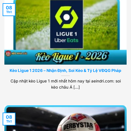
08
Th1
Kèo Ligue 1 2026 – Nhận Định, Soi Kèo & Tỷ Lệ VĐQG Pháp
Cập nhật kèo Ligue 1 mới nhất hôm nay tại aeindri.com: soi
kèo châu Á [...]
08
Th1