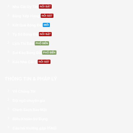
Nhà Cái Uy Tín
Bảng Xếp Hạng
Kết Quả Bóng Đá
Tỷ Số Bóng Đá
Lịch Thi Đấu
Soi Kèo Bóng Đá
Kèo Nhà Cái 5
THÔNG TIN & PHÁP LÝ
Về Chúng Tôi
Đội ngũ chuyên gia
Chính Sách Bảo Mật
Điều Khoản Sử Dụng
Câu hỏi thường gặp (FAQ)