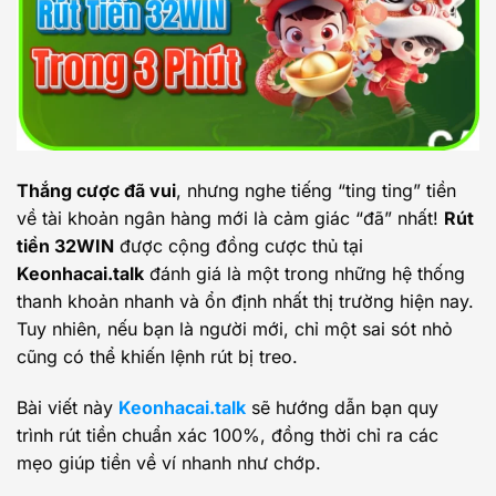
Thắng cược đã vui
, nhưng nghe tiếng “ting ting” tiền
về tài khoản ngân hàng mới là cảm giác “đã” nhất!
Rút
tiền 32WIN
được cộng đồng cược thủ tại
Keonhacai.talk
đánh giá là một trong những hệ thống
thanh khoản nhanh và ổn định nhất thị trường hiện nay.
Tuy nhiên, nếu bạn là người mới, chỉ một sai sót nhỏ
cũng có thể khiến lệnh rút bị treo.
Bài viết này
Keonhacai.talk
sẽ hướng dẫn bạn quy
trình rút tiền chuẩn xác 100%, đồng thời chỉ ra các
mẹo giúp tiền về ví nhanh như chớp.