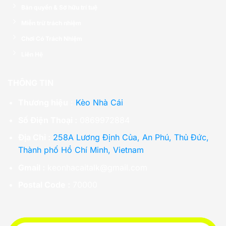
Bản quyền & Sở hữu trí tuệ
Miễn trừ trách nhiệm
Chơi Có Trách Nhiệm
Liên Hệ
THÔNG TIN
Thương hiệu
:
Kèo Nhà Cái
Số Điện Thoại :
0869972884
Địa Chỉ :
258A Lương Định Của, An Phú, Thủ Đức,
Thành phố Hồ Chí Minh, Vietnam
Gmail :
keonhacaitalk@gmail.com
Postal Code :
70000