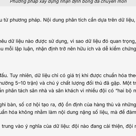
Phương pháp xây dựng nhận định bóng đá chuyên môn
u từ phương pháp. Nội dung phân tích cần dựa trên dữ liệu,
 nêu dữ liệu nào được sử dụng, vì sao dữ liệu đó quan trọng
au mỗi lập luận, nhận định trở nên hữu ích và dễ kiểm chứn
 đấu. Tuy nhiên, dữ liệu chỉ có giá trị khi được chuẩn hóa t
thường 5–10 trận) và chú ý chất lượng đối thủ đã gặp. Một 
 phân tách sân nhà và sân khách vì nhiều đội có “hai bộ mặ
hi bàn, số cơ hội tạo ra, độ ổn định của hàng thủ và những 
chuẩn hóa không nhằm làm nội dung nặng số liệu, mà để đảm
 trung vào ý nghĩa của dữ liệu: đội nào đang cải thiện, đội