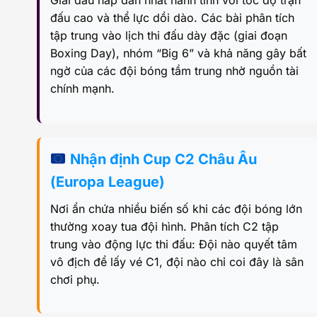
đấu cao và thể lực dồi dào. Các bài phân tích
tập trung vào lịch thi đấu dày đặc (giai đoạn
Boxing Day), nhóm “Big 6” và khả năng gây bất
ngờ của các đội bóng tầm trung nhờ nguồn tài
chính mạnh.
Nhận định Cup C2 Châu Âu
(Europa League)
Nơi ẩn chứa nhiều biến số khi các đội bóng lớn
thường xoay tua đội hình. Phân tích C2 tập
trung vào động lực thi đấu: Đội nào quyết tâm
vô địch để lấy vé C1, đội nào chỉ coi đây là sân
chơi phụ.