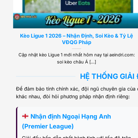
Kèo Ligue 1 2026 – Nhận Định, Soi Kèo & Tỷ Lệ
VĐQG Pháp
Cập nhật kèo Ligue 1 mới nhất hôm nay tại aeindri.com:
soi kèo châu Á [...]
HỆ THỐNG GIẢI
Để đảm bảo tính chính xác, đội ngũ chuyên gia của c
khác nhau, đòi hỏi phương pháp nhận định riêng:
Nhận định Ngoại Hạng Anh
(Premier League)
Giải đấu hấp dẫn nhất hành tinh với tốc độ trận