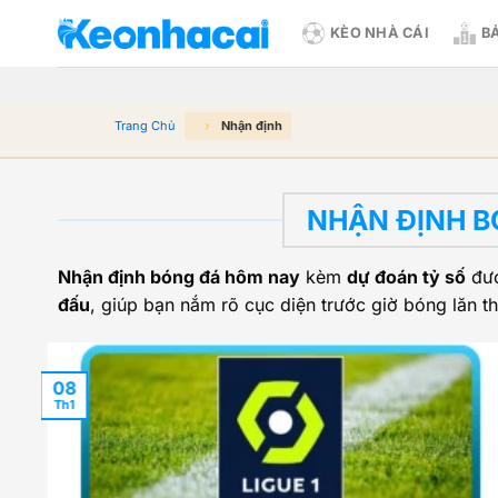
Bỏ
KÈO NHÀ CÁI
B
qua
nội
dung
Trang Chủ
Nhận định
NHẬN ĐỊNH B
Nhận định bóng đá hôm nay
kèm
dự đoán tỷ số
đượ
đấu
, giúp bạn nắm rõ cục diện trước giờ bóng lăn th
h
08
Th1
được