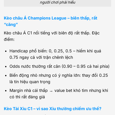
người chơi phải hiểu
Kèo châu Á Champions League – biên thấp, rất
“căng”
Kèo châu Á C1 nổi tiếng với biên độ rất thấp. Đặc
điểm:
Handicap phổ biến: 0, 0.25, 0.5 – hiếm khi quá
0.75 ngay cả với trận chênh lệch
Odds nước thường rất cân (0.90 – 0.95 cả hai phía)
Biến động nhỏ nhưng có ý nghĩa lớn: thay đổi 0.25
là tín hiệu quan trọng
Margin nhà cái thấp → value bet khó tìm nhưng khi
có thì rất đáng giá
Kèo Tài Xỉu C1 – vì sao Xỉu thường chiếm ưu thế?