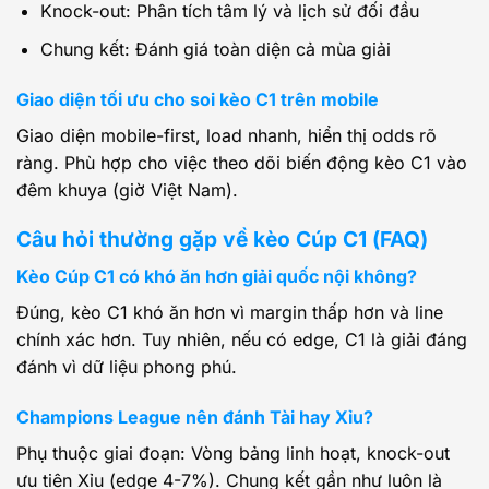
Knock-out: Phân tích tâm lý và lịch sử đối đầu
Chung kết: Đánh giá toàn diện cả mùa giải
Giao diện tối ưu cho soi kèo C1 trên mobile
Giao diện mobile-first, load nhanh, hiển thị odds rõ
ràng. Phù hợp cho việc theo dõi biến động kèo C1 vào
đêm khuya (giờ Việt Nam).
Câu hỏi thường gặp về kèo Cúp C1 (FAQ)
Kèo Cúp C1 có khó ăn hơn giải quốc nội không?
Đúng, kèo C1 khó ăn hơn vì margin thấp hơn và line
chính xác hơn. Tuy nhiên, nếu có edge, C1 là giải đáng
đánh vì dữ liệu phong phú.
Champions League nên đánh Tài hay Xỉu?
Phụ thuộc giai đoạn: Vòng bảng linh hoạt, knock-out
ưu tiên Xỉu (edge 4-7%). Chung kết gần như luôn là