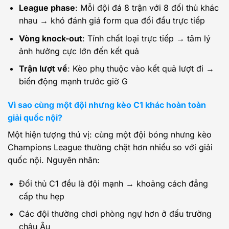
League phase
: Mỗi đội đá 8 trận với 8 đối thủ khác
nhau → khó đánh giá form qua đối đầu trực tiếp
Vòng knock-out
: Tính chất loại trực tiếp → tâm lý
ảnh hưởng cực lớn đến kết quả
Trận lượt về
: Kèo phụ thuộc vào kết quả lượt đi →
biến động mạnh trước giờ G
Vì sao cùng một đội nhưng kèo C1 khác hoàn toàn
giải quốc nội?
Một hiện tượng thú vị: cùng một đội bóng nhưng kèo
Champions League thường chặt hơn nhiều so với giải
quốc nội. Nguyên nhân:
Đối thủ C1 đều là đội mạnh → khoảng cách đẳng
cấp thu hẹp
Các đội thường chơi phòng ngự hơn ở đấu trường
châu Âu