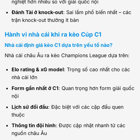
nghiệt hơn nhiều so với giải quốc nội
Đánh Tài ở knock-out
: Sai lầm phổ biến nhất – các
trận knock-out thường ít bàn
Hành vi nhà cái khi ra kèo Cúp C1
Nhà cái định giá kèo C1 dựa trên yếu tố nào?
Nhà cái châu Âu ra kèo Champions League dựa trên:
Elo rating & xG model
: Trọng số cao nhất cho các
nhà cái lớn
Form gần nhất ở C1
: Quan trọng hơn form giải quốc
nội
Lịch sử đối đầu
: Đặc biệt với các cặp đấu quen
thuộc
Thông tin đội hình
: Được cập nhật nhanh từ các
nguồn châu Âu