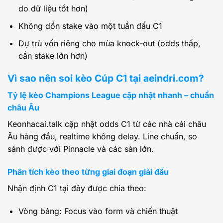
do dữ liệu tốt hơn)
Không dồn stake vào một tuần đấu C1
Dự trù vốn riêng cho mùa knock-out (odds thấp,
cần stake lớn hơn)
Vì sao nên soi kèo Cúp C1 tại aeindri.com?
Tỷ lệ kèo Champions League cập nhật nhanh – chuẩn
châu Âu
Keonhacai.talk cập nhật odds C1 từ các nhà cái châu
Âu hàng đầu, realtime không delay. Line chuẩn, so
sánh được với Pinnacle và các sàn lớn.
Phân tích kèo theo từng giai đoạn giải đấu
Nhận định C1 tại đây được chia theo:
Vòng bảng: Focus vào form và chiến thuật