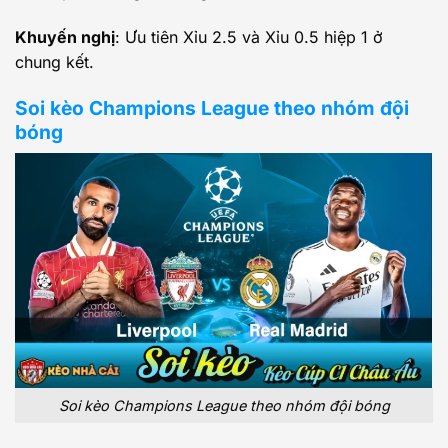
Khuyến nghị
: Ưu tiên Xỉu 2.5 và Xỉu 0.5 hiệp 1 ở
chung kết.
Soi kèo Champions League theo nhóm đội
bóng
Soi kèo Champions League theo nhóm đội bóng