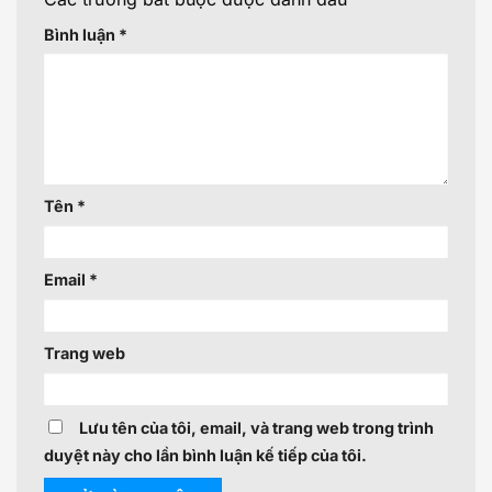
Bình luận
*
Tên
*
Email
*
Trang web
Lưu tên của tôi, email, và trang web trong trình
duyệt này cho lần bình luận kế tiếp của tôi.