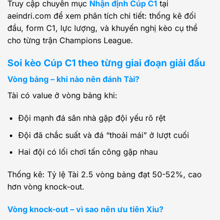
Truy cập chuyên mục
Nhận định Cúp C1
tại
aeindri.com để xem phân tích chi tiết: thống kê đối
đầu, form C1, lực lượng, và khuyến nghị kèo cụ thể
cho từng trận Champions League.
Soi kèo Cúp C1 theo từng giai đoạn giải đấu
Vòng bảng – khi nào nên đánh Tài?
Tài có value ở vòng bảng khi:
Đội mạnh đá sân nhà gặp đội yếu rõ rệt
Đội đã chắc suất và đá “thoải mái” ở lượt cuối
Hai đội có lối chơi tấn công gặp nhau
Thống kê: Tỷ lệ Tài 2.5 vòng bảng đạt 50-52%, cao
hơn vòng knock-out.
Vòng knock-out – vì sao nên ưu tiên Xỉu?