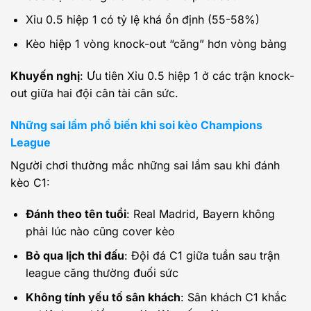
Xỉu 0.5 hiệp 1 có tỷ lệ khá ổn định (55-58%)
Kèo hiệp 1 vòng knock-out “căng” hơn vòng bảng
Khuyến nghị
: Ưu tiên Xỉu 0.5 hiệp 1 ở các trận knock-
out giữa hai đội cân tài cân sức.
Những sai lầm phổ biến khi soi kèo Champions
League
Người chơi thường mắc những sai lầm sau khi đánh
kèo C1:
Đánh theo tên tuổi
: Real Madrid, Bayern không
phải lúc nào cũng cover kèo
Bỏ qua lịch thi đấu
: Đội đá C1 giữa tuần sau trận
league căng thường đuối sức
Không tính yếu tố sân khách
: Sân khách C1 khắc