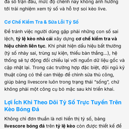
đa số trận đấu, mức độ chênh này không ảnh hưởng
tới trải nghiệm xem tỷ số và hỗ trợ soi kèo live.
Cơ Chế Kiểm Tra & Sửa Lỗi Tỷ Số
Để tránh việc người dùng gặp phải những con số sai
lệch,
tỷ lệ kèo nhà cái
xây dựng
cơ chế kiểm tra và
hiệu chỉnh liên tục
. Khi phát hiện dấu hiệu bất thường
(tỷ số nhảy sai, trùng sự kiện, thiếu bàn thắng…), hệ
thống sẽ tự động đối chiếu lại với nguồn dữ liệu gốc và
cập nhật lại. Trong các trường hợp đặc biệt, đội ngũ kỹ
thuật cũng có thể can thiệp để chỉnh sửa thủ công,
giúp bảng livescore luôn trong trạng thái “sống”, chứ
không phải một công cụ bỏ mặc sau khi triển khai.
Lợi Ích Khi Theo Dõi Tỷ Số Trực Tuyến Trên
Kèo Bóng Đá
Không chỉ đơn thuần là nơi hiển thị tỷ số, bảng
livescore bóng đá
trên
tỷ lệ kèo
còn được thiết kế để