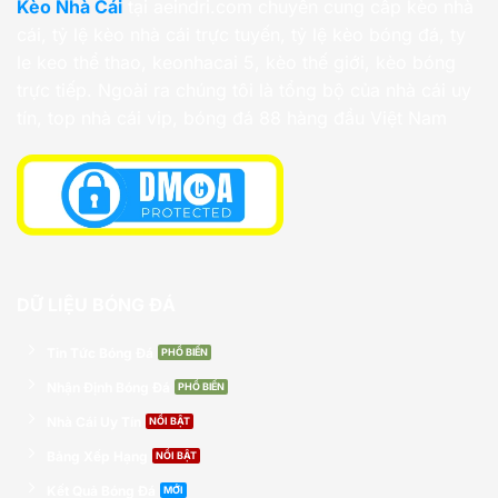
Kèo Nhà Cái
tại aeindri.com chuyên cung cấp kèo nhà
cái, tỷ lệ kèo nhà cái trực tuyến, tỷ lệ kèo bóng đá, ty
le keo thể thao, keonhacai 5, kèo thế giới, kèo bóng
trực tiếp. Ngoài ra chúng tôi là tổng bộ của nhà cái uy
tín, top nhà cái vip, bóng đá 88 hàng đầu Việt Nam
DỮ LIỆU BÓNG ĐÁ
Tin Tức Bóng Đá
Nhận Định Bóng Đá
Nhà Cái Uy Tín
Bảng Xếp Hạng
Kết Quả Bóng Đá