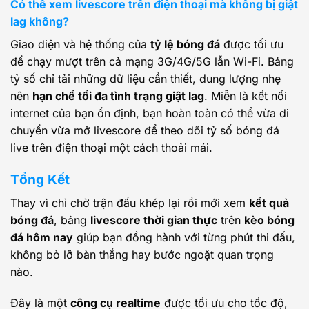
Có thể xem livescore trên điện thoại mà không bị giật
lag không?
Giao diện và hệ thống của
tỷ lệ bóng đá
được tối ưu
để chạy mượt trên cả mạng 3G/4G/5G lẫn Wi-Fi. Bảng
tỷ số chỉ tải những dữ liệu cần thiết, dung lượng nhẹ
nên
hạn chế tối đa tình trạng giật lag
. Miễn là kết nối
internet của bạn ổn định, bạn hoàn toàn có thể vừa di
chuyển vừa mở livescore để theo dõi tỷ số bóng đá
live trên điện thoại một cách thoải mái.
Tổng Kết
Thay vì chỉ chờ trận đấu khép lại rồi mới xem
kết quả
bóng đá
, bảng
livescore thời gian thực
trên
kèo bóng
đá hôm nay
giúp bạn đồng hành với từng phút thi đấu,
không bỏ lỡ bàn thắng hay bước ngoặt quan trọng
nào.
Đây là một
công cụ realtime
được tối ưu cho tốc độ,