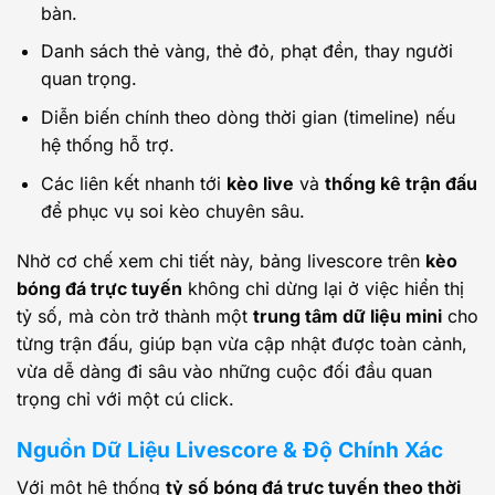
bàn.
Danh sách thẻ vàng, thẻ đỏ, phạt đền, thay người
quan trọng.
Diễn biến chính theo dòng thời gian (timeline) nếu
hệ thống hỗ trợ.
Các liên kết nhanh tới
kèo live
và
thống kê trận đấu
để phục vụ soi kèo chuyên sâu.
Nhờ cơ chế xem chi tiết này, bảng livescore trên
kèo
bóng đá trực tuyến
không chỉ dừng lại ở việc hiển thị
tỷ số, mà còn trở thành một
trung tâm dữ liệu mini
cho
từng trận đấu, giúp bạn vừa cập nhật được toàn cảnh,
vừa dễ dàng đi sâu vào những cuộc đối đầu quan
trọng chỉ với một cú click.
Nguồn Dữ Liệu Livescore & Độ Chính Xác
Với một hệ thống
tỷ số bóng đá trực tuyến theo thời