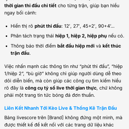
thời gian thi đấu chi tiết
cho từng trận, giúp bạn hiểu
ngay bối cảnh:
Hiển thị rõ
phút thi đấu
: 12′, 27′, 45+2′, 90+4’…
Phân tách trạng thái
hiệp 1, hiệp 2, hiệp phụ
nếu có.
Thông báo thời điểm
bắt đầu hiệp mới
và
kết thúc
trận đấu
.
Việc nhấn mạnh các thông tin như “phút thi đấu”, “hiệp
1/hiệp 2”, “bù giờ” không chỉ giúp người dùng dễ theo
dõi diễn biến, mà còn giúp các công cụ tìm kiếm hiểu
rõ đây là
công cụ tỷ số live thời gian thực
, chứ không
phải một trang tin tức bóng đá đơn thuần.
Liên Kết Nhanh Tới Kèo Live & Thống Kê Trận Đấu
Bảng livescore trên [Brand] không đứng một mình, mà
được thiết kế để kết nối với các trang dữ liệu khác