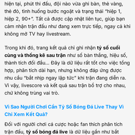
hiện tại, phút thi đấu, đội nào vừa ghi bàn, thẻ vàng,
thẻ đỏ, tình huống bước ngoặt và trạng thái “hiệp 1,
hiệp 2, 90+”. Tất cả được cập nhật liên tục, giúp bạn
cảm nhận trận đấu như đang xem trực tiếp, ngay cả khi
không mở TV hay livestream.
Trong khi đó, trang kết quả chỉ ghi nhận
tỷ số cuối
cùng và thống kê sau trận
như số bàn thắng, hiệu số,
thành tích đối đầu… Đây là dữ liệu rất tốt cho việc tổng
hợp, phân tích dài hạn, nhưng không đáp ứng được
nhu cầu “bắt nhịp ngay lập tức” khi trận đang diễn ra.
Vì vậy, livescore và kết quả sau trận bổ trợ cho nhau,
chứ không trùng vai trò.
Vì Sao Người Chơi Cần Tỷ Số Bóng Đá Live Thay Vì
Chỉ Xem Kết Quả?
Đối với người chơi cá cược hoặc fan thích phân tích
trận đấu,
tỷ số bóng đá live
là dữ liệu gần như bắt