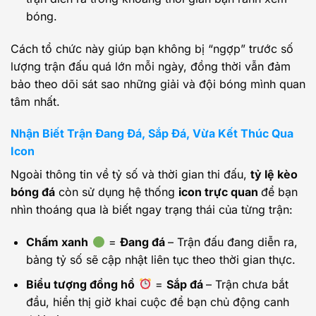
bóng.
Cách tổ chức này giúp bạn không bị “ngợp” trước số
lượng trận đấu quá lớn mỗi ngày, đồng thời vẫn đảm
bảo theo dõi sát sao những giải và đội bóng mình quan
tâm nhất.
Nhận Biết Trận Đang Đá, Sắp Đá, Vừa Kết Thúc Qua
Icon
Ngoài thông tin về tỷ số và thời gian thi đấu,
tỷ lệ kèo
bóng đá
còn sử dụng hệ thống
icon trực quan
để bạn
nhìn thoáng qua là biết ngay trạng thái của từng trận:
Chấm xanh
=
Đang đá
– Trận đấu đang diễn ra,
bảng tỷ số sẽ cập nhật liên tục theo thời gian thực.
Biểu tượng đồng hồ
=
Sắp đá
– Trận chưa bắt
đầu, hiển thị giờ khai cuộc để bạn chủ động canh