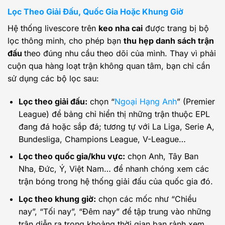
Lọc Theo Giải Đấu, Quốc Gia Hoặc Khung Giờ
Hệ thống livescore trên
keo nha cai
được trang bị bộ
lọc thông minh, cho phép bạn
thu hẹp danh sách trận
đấu
theo đúng nhu cầu theo dõi của mình. Thay vì phải
cuộn qua hàng loạt trận không quan tâm, bạn chỉ cần
sử dụng các bộ lọc sau:
Lọc theo giải đấu:
chọn “
Ngoại Hạng Anh
” (Premier
League) để bảng chỉ hiển thị những trận thuộc EPL
đang đá hoặc sắp đá; tương tự với La Liga, Serie A,
Bundesliga, Champions League, V-League…
Lọc theo quốc gia/khu vực:
chọn Anh, Tây Ban
Nha, Đức, Ý, Việt Nam… để nhanh chóng xem các
trận bóng trong hệ thống giải đấu của quốc gia đó.
Lọc theo khung giờ:
chọn các mốc như “Chiều
nay”, “Tối nay”, “Đêm nay” để tập trung vào những
trận diễn ra trong khoảng thời gian bạn rảnh xem