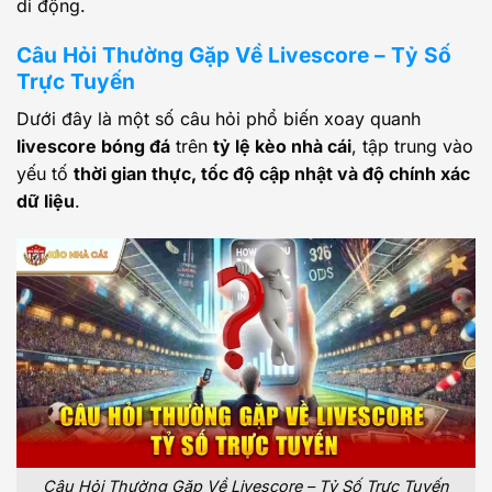
di động.
Câu Hỏi Thường Gặp Về Livescore – Tỷ Số
Trực Tuyến
Dưới đây là một số câu hỏi phổ biến xoay quanh
livescore bóng đá
trên
tỷ lệ kèo nhà cái
, tập trung vào
yếu tố
thời gian thực, tốc độ cập nhật và độ chính xác
dữ liệu
.
Câu Hỏi Thường Gặp Về Livescore – Tỷ Số Trực Tuyến