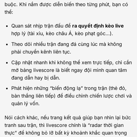
buộc. Khi nắm được diễn biến theo từng phút, bạn có
thể:
Quan sát nhịp trận đấu để
ra quyết định kèo live
hợp lý (tài xỉu, kèo châu Á, kèo phạt góc…).
Theo dõi nhiều trận đang đá cùng lúc mà không
phải chuyển kênh liên tục.
Cập nhật nhanh khi không thể xem trực tiếp, chỉ cần
mở bảng livescore là biết ngay đội mình quan tâm
đang dẫn hay bị dẫn.
Phát hiện những “biến động lạ” trong trận (thẻ đỏ,
bàn thắng liên tiếp) để điều chỉnh chiến lược chơi và
quản lý vốn.
Nói cách khác, nếu trang kết quả giúp bạn nhìn lại bức
tranh sau trận, thì livescore chính là “radar thời gian
thực” để không bỏ lỡ bất kỳ khoảnh khắc quan trọng