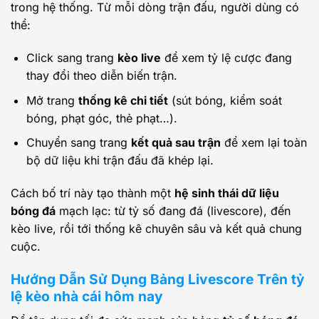
trong hệ thống. Từ mỗi dòng trận đấu, người dùng có
thể:
Click sang trang
kèo live
để xem tỷ lệ cược đang
thay đổi theo diễn biến trận.
Mở trang
thống kê chi tiết
(sút bóng, kiểm soát
bóng, phạt góc, thẻ phạt…).
Chuyển sang trang
kết quả sau trận
để xem lại toàn
bộ dữ liệu khi trận đấu đã khép lại.
Cách bố trí này tạo thành một
hệ sinh thái dữ liệu
bóng đá
mạch lạc: từ tỷ số đang đá (livescore), đến
kèo live, rồi tới thống kê chuyên sâu và kết quả chung
cuộc.
Hướng Dẫn Sử Dụng Bảng Livescore Trên tỷ
lệ kèo nhà cái hôm nay