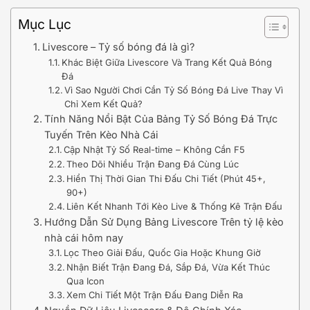
Mục Lục
Livescore – Tỷ số bóng đá là gì?
Khác Biệt Giữa Livescore Và Trang Kết Quả Bóng
Đá
Vì Sao Người Chơi Cần Tỷ Số Bóng Đá Live Thay Vì
Chỉ Xem Kết Quả?
Tính Năng Nổi Bật Của Bảng Tỷ Số Bóng Đá Trực
Tuyến Trên Kèo Nhà Cái
Cập Nhật Tỷ Số Real-time – Không Cần F5
Theo Dõi Nhiều Trận Đang Đá Cùng Lúc
Hiển Thị Thời Gian Thi Đấu Chi Tiết (Phút 45+,
90+)
Liên Kết Nhanh Tới Kèo Live & Thống Kê Trận Đấu
Hướng Dẫn Sử Dụng Bảng Livescore Trên tỷ lệ kèo
nhà cái hôm nay
Lọc Theo Giải Đấu, Quốc Gia Hoặc Khung Giờ
Nhận Biết Trận Đang Đá, Sắp Đá, Vừa Kết Thúc
Qua Icon
Xem Chi Tiết Một Trận Đấu Đang Diễn Ra