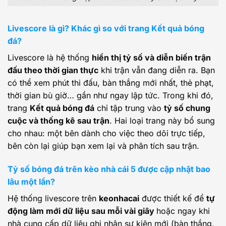
Livescore là gì? Khác gì so với trang Kết quả bóng
đá?
Livescore là hệ thống
hiển thị tỷ số và diễn biến trận
đấu theo thời gian thực
khi trận vẫn đang diễn ra. Bạn
có thể xem phút thi đấu, bàn thắng mới nhất, thẻ phạt,
thời gian bù giờ… gần như ngay lập tức. Trong khi đó,
trang
Kết quả bóng đá
chỉ tập trung vào
tỷ số chung
cuộc và thống kê sau trận
. Hai loại trang này bổ sung
cho nhau: một bên dành cho việc theo dõi trực tiếp,
bên còn lại giúp bạn xem lại và phân tích sau trận.
Tỷ số bóng đá trên kèo nhà cái 5 được cập nhật bao
lâu một lần?
Hệ thống livescore trên
keonhacai
được thiết kế để
tự
động làm mới dữ liệu sau mỗi vài giây
hoặc ngay khi
nhà cung cấp dữ liệu ghi nhận sự kiện mới (bàn thắng,