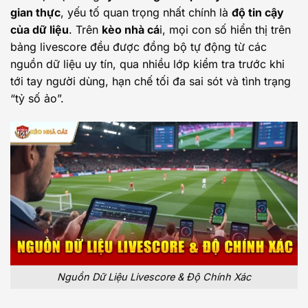
gian thực
, yếu tố quan trọng nhất chính là
độ tin cậy
của dữ liệu
. Trên
kèo nhà cá
i, mọi con số hiển thị trên
bảng livescore đều được đồng bộ tự động từ các
nguồn dữ liệu uy tín, qua nhiều lớp kiểm tra trước khi
tới tay người dùng, hạn chế tối đa sai sót và tình trạng
“tỷ số ảo”.
Nguồn Dữ Liệu Livescore & Độ Chính Xác