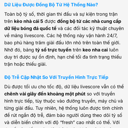
Dữ Liệu Được Đồng Bộ Từ Hệ Thống Nào?
Toàn bộ tỷ số, thời gian thi đấu và sự kiện trong trận
trên
kèo nhà cái 5
được
đồng bộ từ các nhà cung cấp
dữ liệu bóng đá quốc tế
và các đối tác kỹ thuật chuyên
về mảng livescore. Các hệ thống này vận hành 24/7,
bao phủ hàng trăm giải đấu lớn nhỏ trên toàn thế giới.
Nhờ đó, bảng
tỷ số trực tuyến
trên
keo nha cai
luôn
duy trì được sự ổn định, hạn chế tối đa tình trạng thiếu
trận hoặc thiếu giải.
Độ Trễ Cập Nhật So Với Truyền Hình Trực Tiếp
Dù được tối ưu cho tốc độ, dữ liệu livescore vẫn có thể
chênh vài giây đến khoảng một phút
so với truyền
hình trực tiếp, tùy thuộc vào đường truyền, máy chủ và
từng giải đấu. Tuy nhiên, hệ thống luôn được tinh chỉnh
để rút ngắn độ trễ, đảm bảo người dùng theo dõi tỷ số
và diễn biến chính với độ “fresh” cao nhất có thể. Với