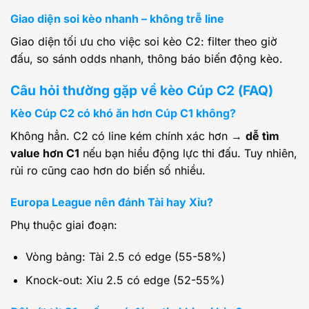
Giao diện soi kèo nhanh – không trễ line
Giao diện tối ưu cho việc soi kèo C2: filter theo giờ
đấu, so sánh odds nhanh, thông báo biến động kèo.
Câu hỏi thường gặp về kèo Cúp C2 (FAQ)
Kèo Cúp C2 có khó ăn hơn Cúp C1 không?
Không hẳn. C2 có line kém chính xác hơn →
dễ tìm
value hơn C1
nếu bạn hiểu động lực thi đấu. Tuy nhiên,
rủi ro cũng cao hơn do biến số nhiều.
Europa League nên đánh Tài hay Xỉu?
Phụ thuộc giai đoạn:
Vòng bảng: Tài 2.5 có edge (55-58%)
Knock-out: Xỉu 2.5 có edge (52-55%)