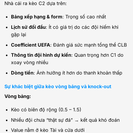
Nhà cái ra kèo C2 dựa trên:
Bảng xếp hạng & form
: Trọng số cao nhất
Lịch sử đối đầu
: Ít có giá trị do các đội hiếm khi
gặp lại
Coefficient UEFA
: Đánh giá sức mạnh tổng thể CLB
Thông tin đội hình dự kiến
: Quan trọng hơn C1 do
xoay vòng nhiều
Dòng tiền
: Ảnh hưởng ít hơn do thanh khoản thấp
Sự khác biệt giữa kèo vòng bảng và knock-out
Vòng bảng:
Kèo có biên độ rộng (0.5 – 1.5)
Nhiều đội chưa “thật sự đá” → kết quả khó đoán
Value nằm ở kèo Tài và cửa dưới