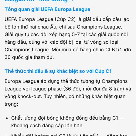
Tổng quan giải UEFA Europa League
UEFA Europa League (Cúp C2) là giải đấu cấp câu lạc
bộ lớn thứ hai châu Âu, chỉ sau Champions League.
Giải quy tụ các đội xếp hạng 5-7 tại các giải quốc nội
hàng đầu, cùng với các đội bị loại từ vòng sơ loại
Champions League. Mỗi mùa có hàng chục CLB từ hơn
30 quốc gia tham dự.
Thể thức thi đấu & sự khác biệt so với Cúp C1
Europa League áp dụng thể thức tương tự Champions
League với league phase (36 đội, mỗi đội đá 8 trận) và
vòng knock-out. Tuy nhiên, có những khác biệt quan
trọng:
Chất lượng đội bóng không đồng đều bằng C1 →
khoảng cách đẳng cấp lớn hơn
Nhiều đội không coi C2 là ưu tiên số 1 → động lực