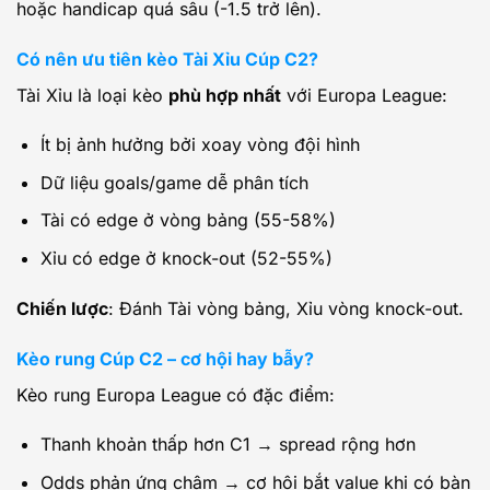
hoặc handicap quá sâu (-1.5 trở lên).
Có nên ưu tiên kèo Tài Xỉu Cúp C2?
Tài Xỉu là loại kèo
phù hợp nhất
với Europa League:
Ít bị ảnh hưởng bởi xoay vòng đội hình
Dữ liệu goals/game dễ phân tích
Tài có edge ở vòng bảng (55-58%)
Xỉu có edge ở knock-out (52-55%)
Chiến lược
: Đánh Tài vòng bảng, Xỉu vòng knock-out.
Kèo rung Cúp C2 – cơ hội hay bẫy?
Kèo rung Europa League có đặc điểm:
Thanh khoản thấp hơn C1 → spread rộng hơn
Odds phản ứng chậm → cơ hội bắt value khi có bàn