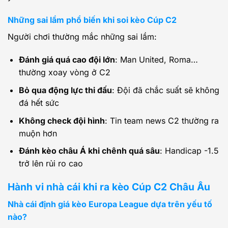
Những sai lầm phổ biến khi soi kèo Cúp C2
Người chơi thường mắc những sai lầm:
Đánh giá quá cao đội lớn
: Man United, Roma…
thường xoay vòng ở C2
Bỏ qua động lực thi đấu
: Đội đã chắc suất sẽ không
đá hết sức
Không check đội hình
: Tin team news C2 thường ra
muộn hơn
Đánh kèo châu Á khi chênh quá sâu
: Handicap -1.5
trở lên rủi ro cao
Hành vi nhà cái khi ra kèo Cúp C2 Châu Âu
Nhà cái định giá kèo Europa League dựa trên yếu tố
nào?