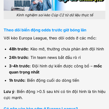
Kinh nghiệm soi kèo Cúp C2 từ dữ liệu thực tế
Theo dõi biến động odds trước giờ bóng lăn
Với kèo Europa League, theo dõi odds ở các mốc:
48h trước
: Kèo mở, thường chưa phản ánh đội hình
24h trước
: Tin team news bắt đầu rò rỉ
3-4h trước
: Đội hình dự kiến được công bố –
mốc
quan trọng nhất
1h trước
: Biến động cuối do dòng tiền
Lưu ý
: Biến động >0.5 sau khi có tin đội hình là tín hiệu
cực mạnh.
Có nên vào kèo sớm ở Europa League?