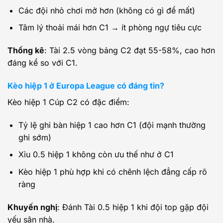
Các đội nhỏ chơi mở hơn (không có gì để mất)
Tâm lý thoải mái hơn C1 → ít phòng ngự tiêu cực
Thống kê
: Tài 2.5 vòng bảng C2 đạt 55-58%, cao hơn
đáng kể so với C1.
Kèo hiệp 1 ở Europa League có đáng tin?
Kèo hiệp 1 Cúp C2 có đặc điểm:
Tỷ lệ ghi bàn hiệp 1 cao hơn C1 (đội mạnh thường
ghi sớm)
Xỉu 0.5 hiệp 1 không còn ưu thế như ở C1
Kèo hiệp 1 phù hợp khi có chênh lệch đẳng cấp rõ
ràng
Khuyến nghị
: Đánh Tài 0.5 hiệp 1 khi đội top gặp đội
yếu sân nhà.