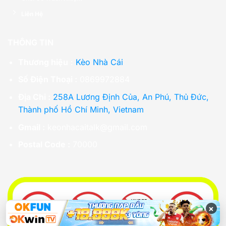
Liên Hệ
THÔNG TIN
Thương hiệu
:
Kèo Nhà Cái
Số Điện Thoại :
0869972884
Địa Chỉ :
258A Lương Định Của, An Phú, Thủ Đức,
Thành phố Hồ Chí Minh, Vietnam
Gmail :
keonhacaitalk@gmail.com
Postal Code :
70000
×