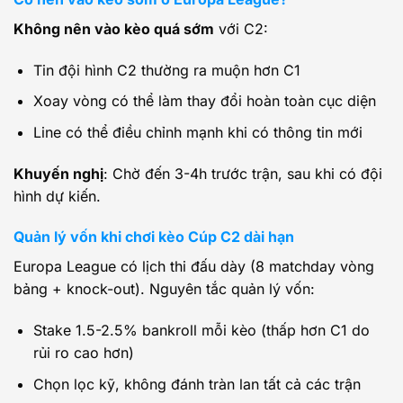
Không nên vào kèo quá sớm
với C2:
Tin đội hình C2 thường ra muộn hơn C1
Xoay vòng có thể làm thay đổi hoàn toàn cục diện
Line có thể điều chỉnh mạnh khi có thông tin mới
Khuyến nghị
: Chờ đến 3-4h trước trận, sau khi có đội
hình dự kiến.
Quản lý vốn khi chơi kèo Cúp C2 dài hạn
Europa League có lịch thi đấu dày (8 matchday vòng
bảng + knock-out). Nguyên tắc quản lý vốn:
Stake 1.5-2.5% bankroll mỗi kèo (thấp hơn C1 do
rủi ro cao hơn)
Chọn lọc kỹ, không đánh tràn lan tất cả các trận