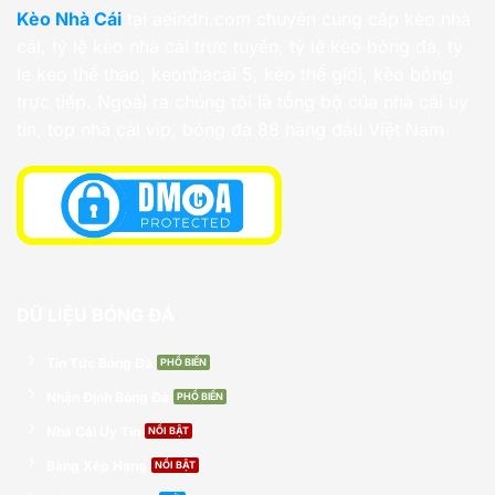
Kèo Nhà Cái
tại aeindri.com chuyên cung cấp kèo nhà
cái, tỷ lệ kèo nhà cái trực tuyến, tỷ lệ kèo bóng đá, ty
le keo thể thao, keonhacai 5, kèo thế giới, kèo bóng
trực tiếp. Ngoài ra chúng tôi là tổng bộ của nhà cái uy
tín, top nhà cái vip, bóng đá 88 hàng đầu Việt Nam
DỮ LIỆU BÓNG ĐÁ
Tin Tức Bóng Đá
Nhận Định Bóng Đá
Nhà Cái Uy Tín
Bảng Xếp Hạng