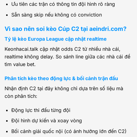
Ưu tiên các trận có thông tin đội hình rõ ràng
Sẵn sàng skip nếu không có conviction
Vì sao nên soi kèo Cúp C2 tại aeindri.com?
Tỷ lệ kèo Europa League cập nhật realtime
Keonhacai.talk cập nhật odds C2 từ nhiều nhà cái,
realtime không delay. So sánh line giữa các nhà cái để
tìm value bet.
Phân tích kèo theo động lực & bối cảnh trận đấu
Nhận định C2 tại đây không chỉ dựa trên số liệu mà
còn phân tích:
Động lực thi đấu từng đội
Đội hình dự kiến và xoay vòng
Bối cảnh giải quốc nội (có ảnh hưởng lớn đến C2)