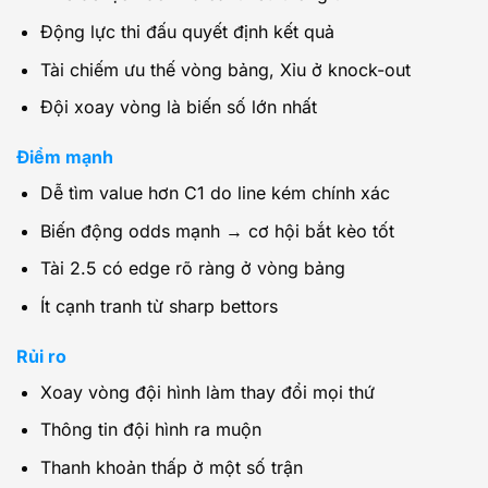
Động lực thi đấu quyết định kết quả
Tài chiếm ưu thế vòng bảng, Xỉu ở knock-out
Đội xoay vòng là biến số lớn nhất
Điểm mạnh
Dễ tìm value hơn C1 do line kém chính xác
Biến động odds mạnh → cơ hội bắt kèo tốt
Tài 2.5 có edge rõ ràng ở vòng bảng
Ít cạnh tranh từ sharp bettors
Rủi ro
Xoay vòng đội hình làm thay đổi mọi thứ
Thông tin đội hình ra muộn
Thanh khoản thấp ở một số trận