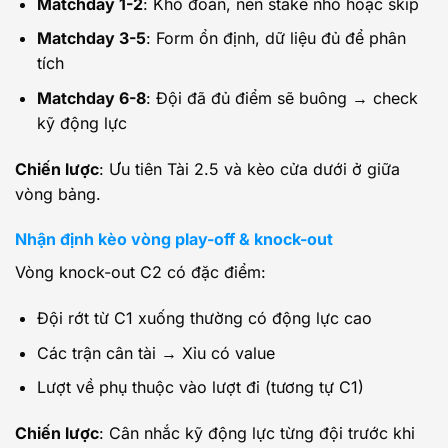
Matchday 1-2
: Khó đoán, nên stake nhỏ hoặc skip
Matchday 3-5
: Form ổn định, dữ liệu đủ để phân
tích
Matchday 6-8
: Đội đã đủ điểm sẽ buông → check
kỹ động lực
Chiến lược
: Ưu tiên Tài 2.5 và kèo cửa dưới ở giữa
vòng bảng.
Nhận định kèo vòng play-off & knock-out
Vòng knock-out C2 có đặc điểm:
Đội rớt từ C1 xuống thường có động lực cao
Các trận cân tài → Xỉu có value
Lượt về phụ thuộc vào lượt đi (tương tự C1)
Chiến lược
: Cân nhắc kỹ động lực từng đội trước khi