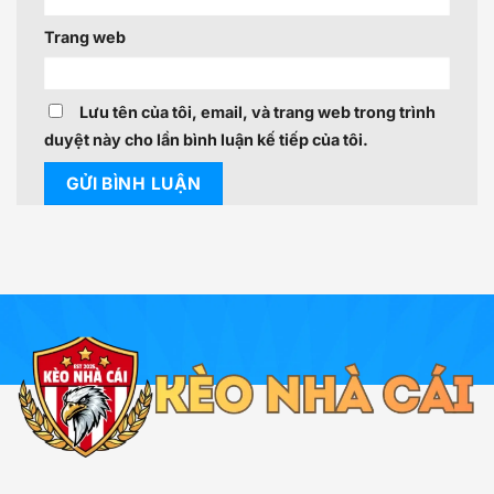
Trang web
Lưu tên của tôi, email, và trang web trong trình
duyệt này cho lần bình luận kế tiếp của tôi.