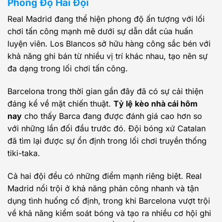
Phong Độ Hai Đội
Real Madrid đang thể hiện phong độ ấn tượng với lối
chơi tấn công mạnh mẽ dưới sự dẫn dắt của huấn
luyện viên. Los Blancos sở hữu hàng công sắc bén với
khả năng ghi bán từ nhiều vị trí khác nhau, tạo nên sự
đa dạng trong lối chơi tấn công.
Barcelona trong thời gian gần đây đã có sự cải thiện
đáng kể về mặt chiến thuật.
Tỷ lệ kèo nhà cái hôm
nay
cho thấy Barca đang được đánh giá cao hơn so
với những lần đối đầu trước đó. Đội bóng xứ Catalan
đã tìm lại được sự ổn định trong lối chơi truyền thống
tiki-taka.
Cả hai đội đều có những điểm mạnh riêng biệt. Real
Madrid nổi trội ở khả năng phản công nhanh và tận
dụng tình huống cố định, trong khi Barcelona vượt trội
về khả năng kiểm soát bóng và tạo ra nhiều cơ hội ghi