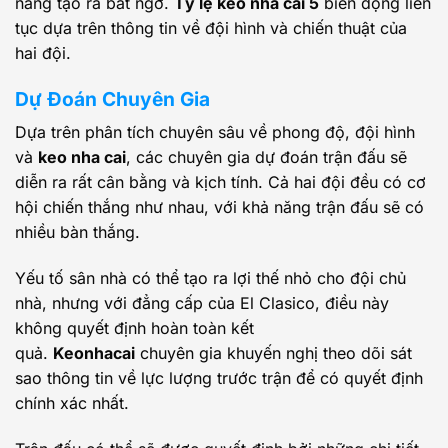
năng tạo ra bất ngờ.
Tỷ lệ kèo nhà cái 5
biến động liên
tục dựa trên thông tin về đội hình và chiến thuật của
hai đội.
Dự Đoán Chuyên Gia
Dựa trên phân tích chuyên sâu về phong độ, đội hình
và
keo nha cai
, các chuyên gia dự đoán trận đấu sẽ
diễn ra rất cân bằng và kịch tính. Cả hai đội đều có cơ
hội chiến thắng như nhau, với khả năng trận đấu sẽ có
nhiều bàn thắng.
Yếu tố sân nhà có thể tạo ra lợi thế nhỏ cho đội chủ
nhà, nhưng với đẳng cấp của El Clasico, điều này
không quyết định hoàn toàn kết
quả.
Keonhacai
chuyên gia khuyến nghị theo dõi sát
sao thông tin về lực lượng trước trận để có quyết định
chính xác nhất.