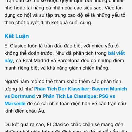
Trận đấu có thể sẽ được quyết định bởi những chi tiết
nhỏ hoặc tài năng cá nhân của các siêu sao. Việc tận
dụng cơ hội và sự tập trung cao độ sẽ là những yếu tố
then chốt quyết định kết quả cuối cùng.
Kết Luận
El Clasico luôn là trận đấu đặc biệt với nhiều yếu tố
không thể đoán trước. Như đã phân tích trong
bài viết
này
, cả Real Madrid và Barcelona đều có những điểm
mạnh riêng biệt và khả năng giành chiến thắng.
Người hâm mộ có thể tham khảo thêm các phân tích
tương tự như
Phân Tích Der Klassiker: Bayern Munich
vs Dortmund
và
Phân Tích Le Classique: PSG vs
Marseille
để có cái nhìn toàn diện hơn về các trận cầu
kinh điển châu Âu.
Dù kết quả ra sao, El Clasico chắc chắn sẽ mang đến
những phút giây bóng đá đỉnh cao và để lại dấu ấn sâu