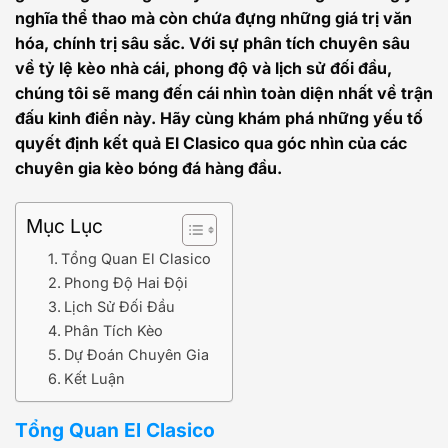
nghĩa thể thao mà còn chứa đựng những giá trị văn
hóa, chính trị sâu sắc. Với sự phân tích chuyên sâu
về tỷ lệ kèo nhà cái, phong độ và lịch sử đối đầu,
chúng tôi sẽ mang đến cái nhìn toàn diện nhất về trận
đấu kinh điển này. Hãy cùng khám phá những yếu tố
quyết định kết quả El Clasico qua góc nhìn của các
chuyên gia kèo bóng đá hàng đầu.
Mục Lục
Tổng Quan El Clasico
Phong Độ Hai Đội
Lịch Sử Đối Đầu
Phân Tích Kèo
Dự Đoán Chuyên Gia
Kết Luận
Tổng Quan El Clasico