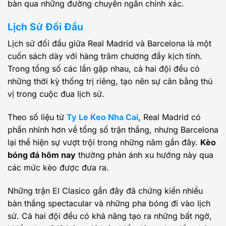
bàn qua những đường chuyền ngắn chính xác.
Lịch Sử Đối Đầu
Lịch sử đối đầu giữa Real Madrid và Barcelona là một
cuốn sách dày với hàng trăm chương đầy kịch tính.
Trong tổng số các lần gặp nhau, cả hai đội đều có
những thời kỳ thống trị riêng, tạo nên sự cân bằng thú
vị trong cuộc đua lịch sử.
Theo số liệu từ
Ty Le Keo Nha Cai
, Real Madrid có
phần nhỉnh hơn về tổng số trận thắng, nhưng Barcelona
lại thể hiện sự vượt trội trong những năm gần đây.
Kèo
bóng đá hôm nay
thường phản ánh xu hướng này qua
các mức kèo được đưa ra.
Những trận El Clasico gần đây đã chứng kiến nhiều
bàn thắng spectacular và những pha bóng đi vào lịch
sử. Cả hai đội đều có khả năng tạo ra những bất ngờ,