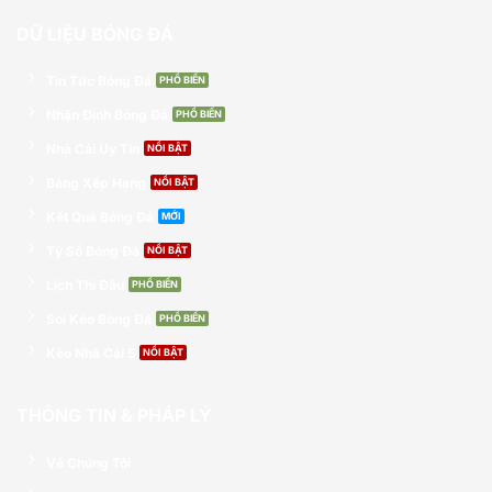
DỮ LIỆU BÓNG ĐÁ
Tin Tức Bóng Đá
Nhận Định Bóng Đá
Nhà Cái Uy Tín
Bảng Xếp Hạng
Kết Quả Bóng Đá
Tỷ Số Bóng Đá
Lịch Thi Đấu
Soi Kèo Bóng Đá
Kèo Nhà Cái 5
THÔNG TIN & PHÁP LÝ
Về Chúng Tôi