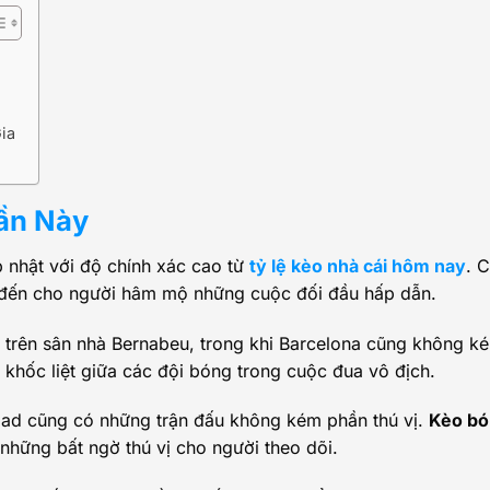
ia
uần Này
p nhật với độ chính xác cao từ
tỷ lệ kèo nhà cái hôm nay
. 
 đến cho người hâm mộ những cuộc đối đầu hấp dẫn.
 trên sân nhà Bernabeu, trong khi Barcelona cũng không ké
 khốc liệt giữa các đội bóng trong cuộc đua vô địch.
edad cũng có những trận đấu không kém phần thú vị.
Kèo bó
 những bất ngờ thú vị cho người theo dõi.