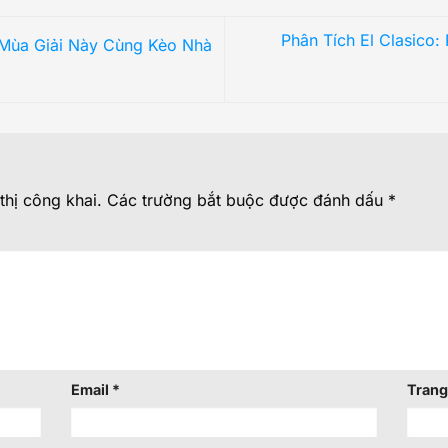
Phân Tích El Clasico:
Mùa Giải Này Cùng Kèo Nhà
thị công khai.
Các trường bắt buộc được đánh dấu
*
Email
*
Tran