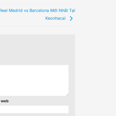
 Real Madrid vs Barcelona Mới Nhất Tại
Keonhacai
g web