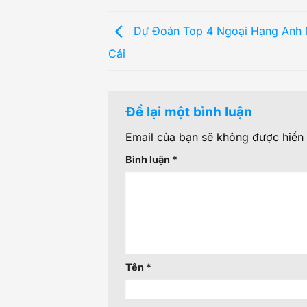
Dự Đoán Top 4 Ngoại Hạng Anh 
Cái
Để lại một bình luận
Email của bạn sẽ không được hiển 
Bình luận
*
Tên
*