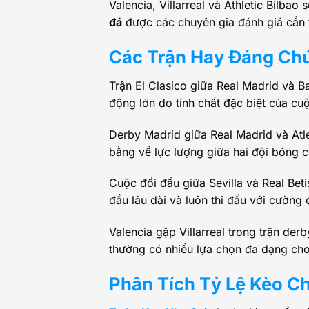
Valencia, Villarreal và Athletic Bilbao 
đá
được các chuyên gia đánh giá cẩn 
Các Trận Hay Đáng Ch
Trận El Clasico giữa Real Madrid và B
động lớn do tính chất đặc biệt của cu
Derby Madrid giữa Real Madrid và Atl
bằng về lực lượng giữa hai đội bóng 
Cuộc đối đầu giữa Sevilla và Real Bet
đầu lâu dài và luôn thi đấu với cường 
Valencia gặp Villarreal trong trận de
thường có nhiều lựa chọn đa dạng cho
Phân Tích Tỷ Lệ Kèo Ch