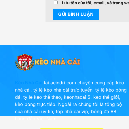
Lưu tên của tôi, email, và trang w
Kèo Nhà Cái
tại aeindri.com chuyên cung cấp kèo
nhà cái, tỷ lệ kèo nhà cái trực tuyến, tỷ lệ kèo bóng
đá, ty le keo thể thao, keonhacai 5, kèo thế giới,
kèo bóng trực tiếp. Ngoài ra chúng tôi là tổng bộ
của nhà cái uy tín, top nhà cái vip, bóng đá 88
hàng đầu Việt Nam