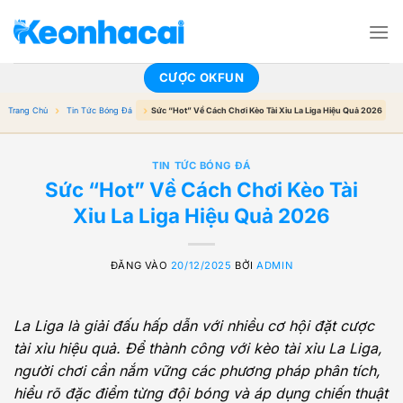
Bỏ
qua
nội
dung
CƯỢC OKFUN
Trang Chủ
Tin Tức Bóng Đá
Sức “Hot” Về Cách Chơi Kèo Tài Xỉu La Liga Hiệu Quả 2026
TIN TỨC BÓNG ĐÁ
Sức “Hot” Về Cách Chơi Kèo Tài
Xỉu La Liga Hiệu Quả 2026
ĐĂNG VÀO
20/12/2025
BỞI
ADMIN
La Liga là giải đấu hấp dẫn với nhiều cơ hội đặt cược
tài xỉu hiệu quả. Để thành công với kèo tài xỉu La Liga,
người chơi cần nắm vững các phương pháp phân tích,
hiểu rõ đặc điểm từng đội bóng và áp dụng chiến thuật