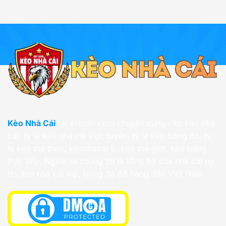
Kèo Nhà Cái
tại aeindri.com chuyên cung cấp kèo nhà
cái, tỷ lệ kèo nhà cái trực tuyến, tỷ lệ kèo bóng đá, ty
le keo thể thao, keonhacai 5, kèo thế giới, kèo bóng
trực tiếp. Ngoài ra chúng tôi là tổng bộ của nhà cái uy
tín, top nhà cái vip, bóng đá 88 hàng đầu Việt Nam