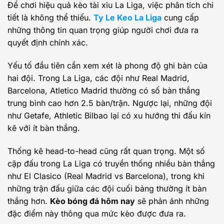
Để chơi hiệu quả kèo tài xỉu La Liga, việc phân tích chi
tiết là không thể thiếu.
Ty Le Keo La Liga
cung cấp
những thông tin quan trọng giúp người chơi đưa ra
quyết định chính xác.
Yếu tố đầu tiên cần xem xét là phong độ ghi bàn của
hai đội. Trong La Liga, các đội như Real Madrid,
Barcelona, Atletico Madrid thường có số bàn thắng
trung bình cao hơn 2.5 bàn/trận. Ngược lại, những đội
như Getafe, Athletic Bilbao lại có xu hướng thi đấu kín
kẽ với ít bàn thắng.
Thống kê head-to-head cũng rất quan trọng. Một số
cặp đấu trong La Liga có truyền thống nhiều bàn thắng
như El Clasico (Real Madrid vs Barcelona), trong khi
những trận đấu giữa các đội cuối bảng thường ít bàn
thắng hơn.
Kèo bóng đá hôm nay
sẽ phản ánh những
đặc điểm này thông qua mức kèo được đưa ra.