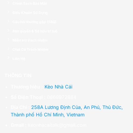
Chính Sách Bảo Mật
Điều Khoản Sử Dụng
Câu hỏi thường gặp (FAQ)
Bản quyền & Sở hữu trí tuệ
Miễn trừ trách nhiệm
Chơi Có Trách Nhiệm
Liên Hệ
THÔNG TIN
Thương hiệu
:
Kèo Nhà Cái
Số Điện Thoại :
0869972884
Địa Chỉ :
258A Lương Định Của, An Phú, Thủ Đức,
Thành phố Hồ Chí Minh, Vietnam
Gmail :
keonhacaitalk@gmail.com