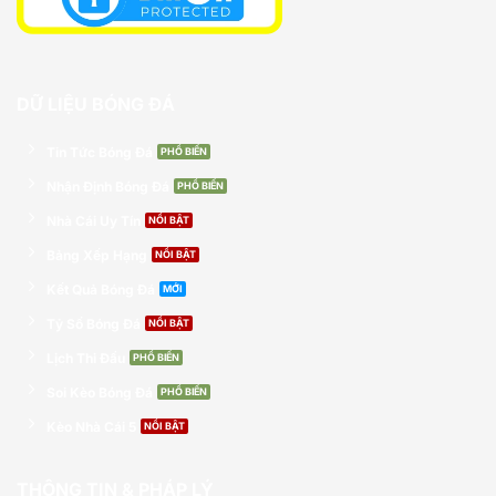
DỮ LIỆU BÓNG ĐÁ
Tin Tức Bóng Đá
Nhận Định Bóng Đá
Nhà Cái Uy Tín
Bảng Xếp Hạng
Kết Quả Bóng Đá
Tỷ Số Bóng Đá
Lịch Thi Đấu
Soi Kèo Bóng Đá
Kèo Nhà Cái 5
THÔNG TIN & PHÁP LÝ