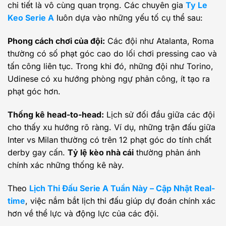
chi tiết là vô cùng quan trọng. Các chuyên gia
Ty Le
Keo Serie A
luôn dựa vào những yếu tố cụ thể sau:
Phong cách chơi của đội:
Các đội như Atalanta, Roma
thường có số phạt góc cao do lối chơi pressing cao và
tấn công liên tục. Trong khi đó, những đội như Torino,
Udinese có xu hướng phòng ngự phản công, ít tạo ra
phạt góc hơn.
Thống kê head-to-head:
Lịch sử đối đầu giữa các đội
cho thấy xu hướng rõ ràng. Ví dụ, những trận đấu giữa
Inter vs Milan thường có trên 12 phạt góc do tính chất
derby gay cấn.
Tỷ lệ kèo nhà cái
thường phản ánh
chính xác những thống kê này.
Theo
Lịch Thi Đấu Serie A Tuần Này – Cập Nhật Real-
time
, việc nắm bắt lịch thi đấu giúp dự đoán chính xác
hơn về thể lực và động lực của các đội.