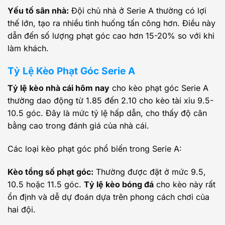
Yếu tố sân nhà:
Đội chủ nhà ở Serie A thường có lợi
thế lớn, tạo ra nhiều tình huống tấn công hơn. Điều này
dẫn đến số lượng phạt góc cao hơn 15-20% so với khi
làm khách.
Tỷ Lệ Kèo Phạt Góc Serie A
Tỷ lệ kèo nhà cái hôm nay
cho kèo phạt góc Serie A
thường dao động từ 1.85 đến 2.10 cho kèo tài xỉu 9.5-
10.5 góc. Đây là mức tỷ lệ hấp dẫn, cho thấy độ cân
bằng cao trong đánh giá của nhà cái.
Các loại kèo phạt góc phổ biến trong Serie A:
Kèo tổng số phạt góc:
Thường được đặt ở mức 9.5,
10.5 hoặc 11.5 góc.
Tỷ lệ kèo bóng đá
cho kèo này rất
ổn định và dễ dự đoán dựa trên phong cách chơi của
hai đội.