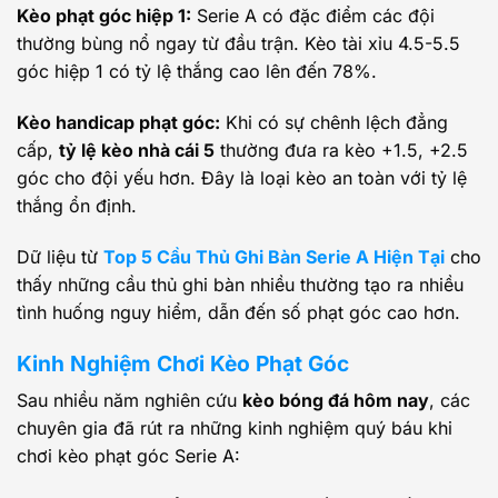
Kèo phạt góc hiệp 1:
Serie A có đặc điểm các đội
thường bùng nổ ngay từ đầu trận. Kèo tài xỉu 4.5-5.5
góc hiệp 1 có tỷ lệ thắng cao lên đến 78%.
Kèo handicap phạt góc:
Khi có sự chênh lệch đẳng
cấp,
tỷ lệ kèo nhà cái 5
thường đưa ra kèo +1.5, +2.5
góc cho đội yếu hơn. Đây là loại kèo an toàn với tỷ lệ
thắng ổn định.
Dữ liệu từ
Top 5 Cầu Thủ Ghi Bàn Serie A Hiện Tại
cho
thấy những cầu thủ ghi bàn nhiều thường tạo ra nhiều
tình huống nguy hiểm, dẫn đến số phạt góc cao hơn.
Kinh Nghiệm Chơi Kèo Phạt Góc
Sau nhiều năm nghiên cứu
kèo bóng đá hôm nay
, các
chuyên gia đã rút ra những kinh nghiệm quý báu khi
chơi kèo phạt góc Serie A: