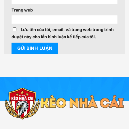
Trang web
Lưu tên của tôi, email, và trang web trong trình
duyệt này cho lần bình luận kế tiếp của tôi.