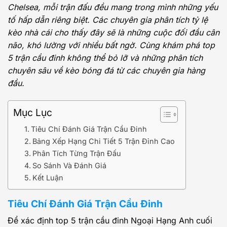
Chelsea, mỗi trận đấu đều mang trong mình những yếu
tố hấp dẫn riêng biệt. Các chuyên gia phân tích tỷ lệ
kèo nhà cái cho thấy đây sẽ là những cuộc đối đầu cân
não, khó lường với nhiều bất ngờ. Cùng khám phá top
5 trận cầu đinh không thể bỏ lỡ và những phân tích
chuyên sâu về kèo bóng đá từ các chuyên gia hàng
đầu.
Mục Lục
Tiêu Chí Đánh Giá Trận Cầu Đinh
Bảng Xếp Hạng Chi Tiết 5 Trận Đỉnh Cao
Phân Tích Từng Trận Đấu
So Sánh Và Đánh Giá
Kết Luận
Tiêu Chí Đánh Giá Trận Cầu Đinh
Để xác định top 5 trận cầu đinh Ngoại Hạng Anh cuối