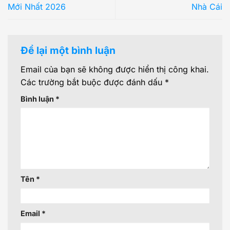
Mới Nhất 2026
Nhà Cái
Để lại một bình luận
Email của bạn sẽ không được hiển thị công khai.
Các trường bắt buộc được đánh dấu
*
Bình luận
*
Tên
*
Email
*