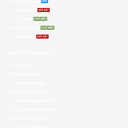
Kết Quả Bóng Đá
Tỷ Số Bóng Đá
Lịch Thi Đấu
Soi Kèo Bóng Đá
Kèo Nhà Cái 5
THÔNG TIN & PHÁP LÝ
Về Chúng Tôi
Đội ngũ chuyên gia
Chính Sách Bảo Mật
Điều Khoản Sử Dụng
Câu hỏi thường gặp (FAQ)
Bản quyền & Sở hữu trí tuệ
Miễn trừ trách nhiệm
Chơi Có Trách Nhiệm