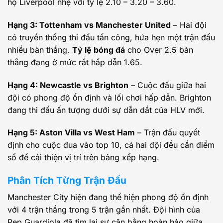
hộ Liverpool nhẹ với tỷ lệ 2.10 – 3.20 – 3.60.
Hạng 3: Tottenham vs Manchester United
– Hai đội
có truyền thống thi đấu tấn công, hứa hẹn một trận đấu
nhiều bàn thắng.
Tỷ lệ bóng đá
cho Over 2.5 bàn
thắng đang ở mức rất hấp dẫn 1.65.
Hạng 4: Newcastle vs Brighton
– Cuộc đấu giữa hai
đội có phong độ ổn định và lối chơi hấp dẫn. Brighton
đang thi đấu ấn tượng dưới sự dẫn dắt của HLV mới.
Hạng 5: Aston Villa vs West Ham
– Trận đấu quyết
định cho cuộc đua vào top 10, cả hai đội đều cần điểm
số để cải thiện vị trí trên bảng xếp hạng.
Phân Tích Từng Trận Đấu
Manchester City hiện đang thể hiện phong độ ổn định
với 4 trận thắng trong 5 trận gần nhất. Đội hình của
Pep Guardiola đã tìm lại sự cân bằng hoàn hảo giữa