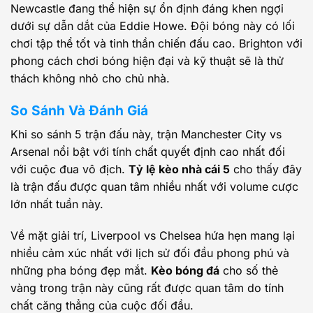
Newcastle đang thể hiện sự ổn định đáng khen ngợi
dưới sự dẫn dắt của Eddie Howe. Đội bóng này có lối
chơi tập thể tốt và tinh thần chiến đấu cao. Brighton với
phong cách chơi bóng hiện đại và kỹ thuật sẽ là thử
thách không nhỏ cho chủ nhà.
So Sánh Và Đánh Giá
Khi so sánh 5 trận đấu này, trận Manchester City vs
Arsenal nổi bật với tính chất quyết định cao nhất đối
với cuộc đua vô địch.
Tỷ lệ kèo nhà cái 5
cho thấy đây
là trận đấu được quan tâm nhiều nhất với volume cược
lớn nhất tuần này.
Về mặt giải trí, Liverpool vs Chelsea hứa hẹn mang lại
nhiều cảm xúc nhất với lịch sử đối đầu phong phú và
những pha bóng đẹp mắt.
Kèo bóng đá
cho số thẻ
vàng trong trận này cũng rất được quan tâm do tính
chất căng thẳng của cuộc đối đầu.