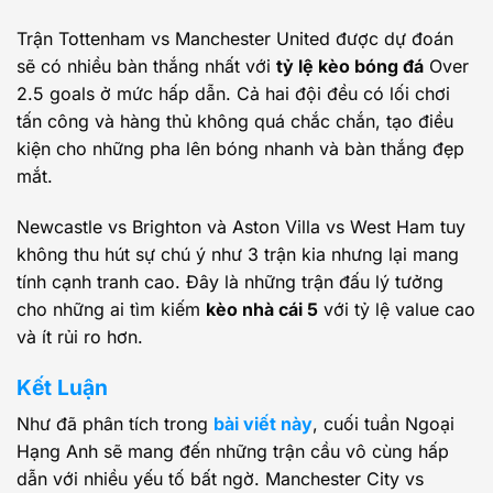
Trận Tottenham vs Manchester United được dự đoán
sẽ có nhiều bàn thắng nhất với
tỷ lệ kèo bóng đá
Over
2.5 goals ở mức hấp dẫn. Cả hai đội đều có lối chơi
tấn công và hàng thủ không quá chắc chắn, tạo điều
kiện cho những pha lên bóng nhanh và bàn thắng đẹp
mắt.
Newcastle vs Brighton và Aston Villa vs West Ham tuy
không thu hút sự chú ý như 3 trận kia nhưng lại mang
tính cạnh tranh cao. Đây là những trận đấu lý tưởng
cho những ai tìm kiếm
kèo nhà cái 5
với tỷ lệ value cao
và ít rủi ro hơn.
Kết Luận
Như đã phân tích trong
bài viết này
, cuối tuần Ngoại
Hạng Anh sẽ mang đến những trận cầu vô cùng hấp
dẫn với nhiều yếu tố bất ngờ. Manchester City vs