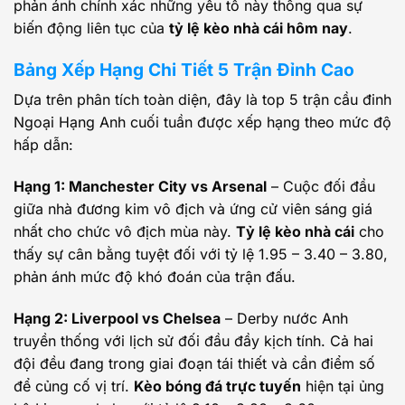
phản ánh chính xác những yếu tố này thông qua sự
biến động liên tục của
tỷ lệ kèo nhà cái hôm nay
.
Bảng Xếp Hạng Chi Tiết 5 Trận Đỉnh Cao
Dựa trên phân tích toàn diện, đây là top 5 trận cầu đinh
Ngoại Hạng Anh cuối tuần được xếp hạng theo mức độ
hấp dẫn:
Hạng 1: Manchester City vs Arsenal
– Cuộc đối đầu
giữa nhà đương kim vô địch và ứng cử viên sáng giá
nhất cho chức vô địch mùa này.
Tỷ lệ kèo nhà cái
cho
thấy sự cân bằng tuyệt đối với tỷ lệ 1.95 – 3.40 – 3.80,
phản ánh mức độ khó đoán của trận đấu.
Hạng 2: Liverpool vs Chelsea
– Derby nước Anh
truyền thống với lịch sử đối đầu đầy kịch tính. Cả hai
đội đều đang trong giai đoạn tái thiết và cần điểm số
để củng cố vị trí.
Kèo bóng đá trực tuyến
hiện tại ủng