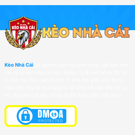
Kèo Nhà Cái
tại aeindri.com chuyên cung cấp kèo nhà
cái, tỷ lệ kèo nhà cái trực tuyến, tỷ lệ kèo bóng đá, ty
le keo thể thao, keonhacai 5, kèo thế giới, kèo bóng
trực tiếp. Ngoài ra chúng tôi là tổng bộ của nhà cái uy
tín, top nhà cái vip, bóng đá 88 hàng đầu Việt Nam