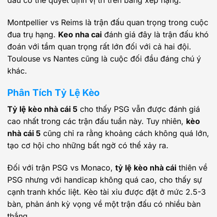
Montpellier vs Reims là trận đấu quan trọng trong cuộc
đua trụ hạng.
Keo nha cai
đánh giá đây là trận đấu khó
đoán với tầm quan trọng rất lớn đối với cả hai đội.
Toulouse vs Nantes cũng là cuộc đối đầu đáng chú ý
khác.
Phân Tích Tỷ Lệ Kèo
Tỷ lệ kèo nhà cái 5
cho thấy PSG vẫn được đánh giá
cao nhất trong các trận đấu tuần này. Tuy nhiên,
kèo
nhà cái 5
cũng chỉ ra rằng khoảng cách không quá lớn,
tạo cơ hội cho những bất ngờ có thể xảy ra.
Đối với trận PSG vs Monaco,
tỷ lệ kèo nhà cái
thiên về
PSG nhưng với handicap không quá cao, cho thấy sự
cạnh tranh khốc liệt. Kèo tài xỉu được đặt ở mức 2.5-3
bàn, phản ánh kỳ vọng về một trận đấu có nhiều bàn
thắng.