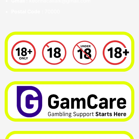
Gmail :
keonhacaitalk@gmail.com
Postal Code :
70000