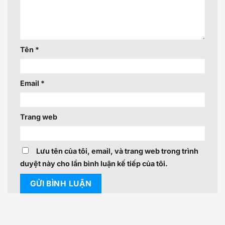
Tên
*
Email
*
Trang web
Lưu tên của tôi, email, và trang web trong trình
duyệt này cho lần bình luận kế tiếp của tôi.