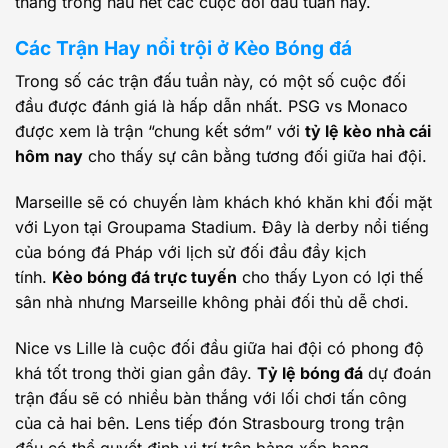
thắng trong hầu hết các cuộc đối đầu tuần này.
Các Trận Hay nổi trội ở Kèo Bóng đá
Trong số các trận đấu tuần này, có một số cuộc đối
đầu được đánh giá là hấp dẫn nhất. PSG vs Monaco
được xem là trận “chung kết sớm” với
tỷ lệ kèo nhà cái
hôm nay
cho thấy sự cân bằng tương đối giữa hai đội.
Marseille sẽ có chuyến làm khách khó khăn khi đối mặt
với Lyon tại Groupama Stadium. Đây là derby nổi tiếng
của bóng đá Pháp với lịch sử đối đầu đầy kịch
tính.
Kèo bóng đá trực tuyến
cho thấy Lyon có lợi thế
sân nhà nhưng Marseille không phải đối thủ dễ chơi.
Nice vs Lille là cuộc đối đầu giữa hai đội có phong độ
khá tốt trong thời gian gần đây.
Tỷ lệ bóng đá
dự đoán
trận đấu sẽ có nhiều bàn thắng với lối chơi tấn công
của cả hai bên. Lens tiếp đón Strasbourg trong trận
đấu có thể quyết định vị trí trên bảng xếp hạng.