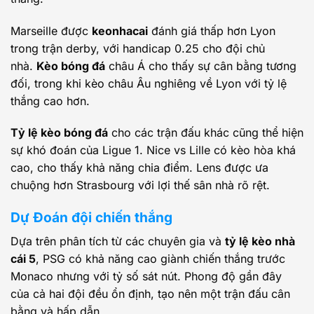
Marseille được
keonhacai
đánh giá thấp hơn Lyon
trong trận derby, với handicap 0.25 cho đội chủ
nhà.
Kèo bóng đá
châu Á cho thấy sự cân bằng tương
đối, trong khi kèo châu Âu nghiêng về Lyon với tỷ lệ
thắng cao hơn.
Tỷ lệ kèo bóng đá
cho các trận đấu khác cũng thể hiện
sự khó đoán của Ligue 1. Nice vs Lille có kèo hòa khá
cao, cho thấy khả năng chia điểm. Lens được ưa
chuộng hơn Strasbourg với lợi thế sân nhà rõ rệt.
Dự Đoán đội chiến thắng
Dựa trên phân tích từ các chuyên gia và
tỷ lệ kèo nhà
cái 5
, PSG có khả năng cao giành chiến thắng trước
Monaco nhưng với tỷ số sát nút. Phong độ gần đây
của cả hai đội đều ổn định, tạo nên một trận đấu cân
bằng và hấp dẫn.