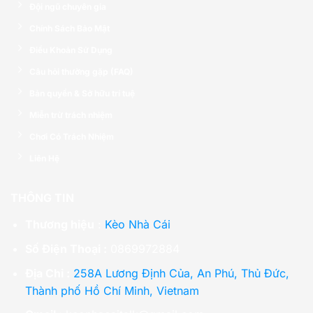
Đội ngũ chuyên gia
Chính Sách Bảo Mật
Điều Khoản Sử Dụng
Câu hỏi thường gặp (FAQ)
Bản quyền & Sở hữu trí tuệ
Miễn trừ trách nhiệm
Chơi Có Trách Nhiệm
Liên Hệ
THÔNG TIN
Thương hiệu
:
Kèo Nhà Cái
Số Điện Thoại :
0869972884
Địa Chỉ :
258A Lương Định Của, An Phú, Thủ Đức,
Thành phố Hồ Chí Minh, Vietnam