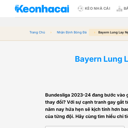
Bỏ
KÈO NHÀ CÁI
B
qua
nội
dung
Trang Chủ
Nhận Định Bóng Đá
Bayern Lung Lay Ng
Bayern Lung L
Bundesliga 2023-24 đang bước vào gia
thay đổi? Với sự cạnh tranh gay gắt 
năm nay hứa hẹn sẽ kịch tính hơn bao
của từng đội. Hãy cùng tìm hiểu chi ti