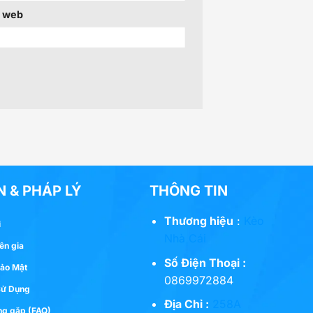
g web
N & PHÁP LÝ
THÔNG TIN
Thương hiệu
:
Kèo
i
Nhà Cái
ên gia
Số Điện Thoại :
Bảo Mật
0869972884
Sử Dụng
Địa Chỉ :
258A
ng gặp (FAQ)