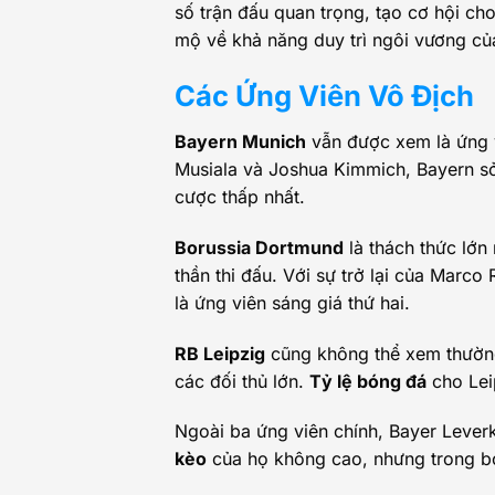
số trận đấu quan trọng, tạo cơ hội ch
mộ về khả năng duy trì ngôi vương củ
Các Ứng Viên Vô Địch
Bayern Munich
vẫn được xem là ứng v
Musiala và Joshua Kimmich, Bayern sở
cược thấp nhất.
Borussia Dortmund
là thách thức lớn
thần thi đấu. Với sự trở lại của Marc
là ứng viên sáng giá thứ hai.
RB Leipzig
cũng không thể xem thường
các đối thủ lớn.
Tỷ lệ bóng đá
cho Lei
Ngoài ba ứng viên chính, Bayer Lever
kèo
của họ không cao, nhưng trong bó