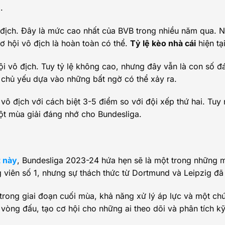
.
địch. Đây là mức cao nhất của BVB trong nhiều năm qua. N
cơ hội vô địch là hoàn toàn có thể.
Tỷ lệ kèo nhà cái
hiện tạ
i vô địch. Tuy tỷ lệ không cao, nhưng đây vẫn là con số đ
chủ yếu dựa vào những bất ngờ có thể xảy ra.
ô địch với cách biệt 3-5 điểm so với đội xếp thứ hai. Tuy 
t mùa giải đáng nhớ cho Bundesliga.
t này
, Bundesliga 2023-24 hứa hẹn sẽ là một trong những mù
 viên số 1, nhưng sự thách thức từ Dortmund và Leipzig đã
 trong giai đoạn cuối mùa, khả năng xử lý áp lực và một c
 vòng đấu, tạo cơ hội cho những ai theo dõi và phân tích k