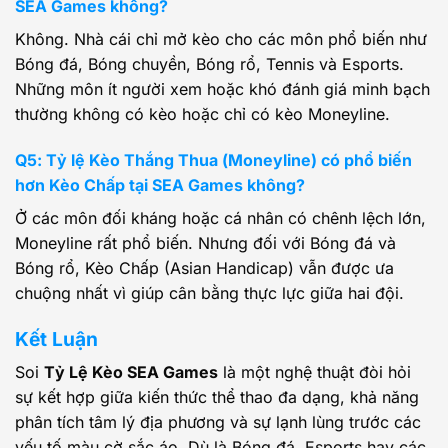
SEA Games không?
Không. Nhà cái chỉ mở kèo cho các môn phổ biến như
Bóng đá, Bóng chuyền, Bóng rổ, Tennis và Esports.
Những môn ít người xem hoặc khó đánh giá minh bạch
thường không có kèo hoặc chỉ có kèo Moneyline.
Q5: Tỷ lệ Kèo Thắng Thua (Moneyline) có phổ biến
hơn Kèo Chấp tại SEA Games không?
Ở các môn đối kháng hoặc cá nhân có chênh lệch lớn,
Moneyline rất phổ biến. Nhưng đối với Bóng đá và
Bóng rổ, Kèo Chấp (Asian Handicap) vẫn được ưa
chuộng nhất vì giúp cân bằng thực lực giữa hai đội.
Kết Luận
Soi
Tỷ Lệ Kèo SEA Games
là một nghệ thuật đòi hỏi
sự kết hợp giữa kiến thức thể thao đa dạng, khả năng
phân tích tâm lý địa phương và sự lạnh lùng trước các
yếu tố màu cờ sắc áo. Dù là Bóng đá, Esports hay các