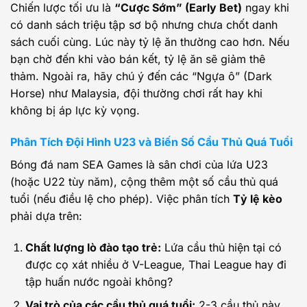
Chiến lược tối ưu là
“Cược Sớm” (Early Bet)
ngay khi
có danh sách triệu tập sơ bộ nhưng chưa chốt danh
sách cuối cùng. Lúc này tỷ lệ ăn thường cao hơn. Nếu
bạn chờ đến khi vào bán kết, tỷ lệ ăn sẽ giảm thê
thảm. Ngoài ra, hãy chú ý đến các “Ngựa ô” (Dark
Horse) như Malaysia, đội thường chơi rất hay khi
không bị áp lực kỳ vọng.
Phân Tích Đội Hình U23 và Biến Số Cầu Thủ Quá Tuổi
Bóng đá nam SEA Games là sân chơi của lứa U23
(hoặc U22 tùy năm), cộng thêm một số cầu thủ quá
tuổi (nếu điều lệ cho phép). Việc phân tích
Tỷ lệ kèo
phải dựa trên:
Chất lượng lò đào tạo trẻ:
Lứa cầu thủ hiện tại có
được cọ xát nhiều ở V-League, Thai League hay đi
tập huấn nước ngoài không?
Vai trò của các cầu thủ quá tuổi:
2-3 cầu thủ này