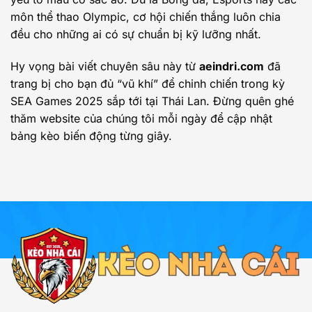
môn thể thao Olympic, cơ hội chiến thắng luôn chia
đều cho những ai có sự chuẩn bị kỹ lưỡng nhất.
Hy vọng bài viết chuyên sâu này từ
aeindri.com
đã
trang bị cho bạn đủ “vũ khí” để chinh chiến trong kỳ
SEA Games 2025 sắp tới tại Thái Lan. Đừng quên ghé
thăm website của chúng tôi mỗi ngày để cập nhật
bảng kèo biến động từng giây.