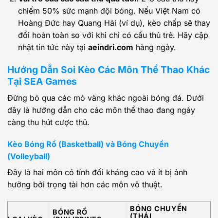
chiếm 50% sức mạnh đội bóng. Nếu Việt Nam có
Hoàng Đức hay Quang Hải (ví dụ), kèo chấp sẽ thay
đổi hoàn toàn so với khi chỉ có cầu thủ trẻ. Hãy cập
nhật tin tức này tại
aeindri.com
hàng ngày.
Hướng Dẫn Soi Kèo Các Môn Thể Thao Khác
Tại SEA Games
Đừng bỏ qua các mỏ vàng khác ngoài bóng đá. Dưới
đây là hướng dẫn cho các môn thể thao đang ngày
càng thu hút cược thủ.
Kèo Bóng Rổ (Basketball) và Bóng Chuyền
(Volleyball)
Đây là hai môn có tính đối kháng cao và ít bị ảnh
hưởng bởi trọng tài hơn các môn võ thuật.
BÓNG CHUYỀN
BÓNG RỔ
(THÁI