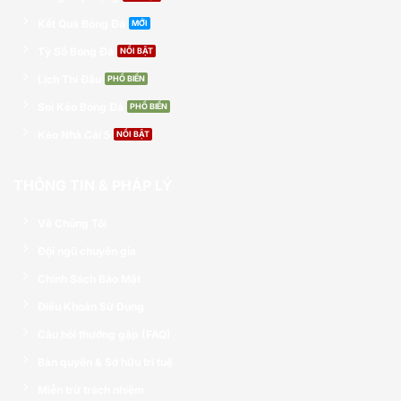
Kết Quả Bóng Đá
Tỷ Số Bóng Đá
Lịch Thi Đấu
Soi Kèo Bóng Đá
Kèo Nhà Cái 5
THÔNG TIN & PHÁP LÝ
Về Chúng Tôi
Đội ngũ chuyên gia
Chính Sách Bảo Mật
Điều Khoản Sử Dụng
Câu hỏi thường gặp (FAQ)
Bản quyền & Sở hữu trí tuệ
Miễn trừ trách nhiệm