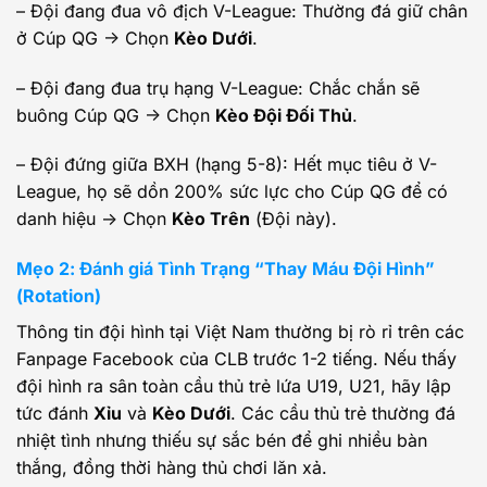
– Đội đang đua vô địch V-League: Thường đá giữ chân
ở Cúp QG -> Chọn
Kèo Dưới
.
– Đội đang đua trụ hạng V-League: Chắc chắn sẽ
buông Cúp QG -> Chọn
Kèo Đội Đối Thủ
.
– Đội đứng giữa BXH (hạng 5-8): Hết mục tiêu ở V-
League, họ sẽ dồn 200% sức lực cho Cúp QG để có
danh hiệu -> Chọn
Kèo Trên
(Đội này).
Mẹo 2: Đánh giá Tình Trạng “Thay Máu Đội Hình”
(Rotation)
Thông tin đội hình tại Việt Nam thường bị rò rỉ trên các
Fanpage Facebook của CLB trước 1-2 tiếng. Nếu thấy
đội hình ra sân toàn cầu thủ trẻ lứa U19, U21, hãy lập
tức đánh
Xỉu
và
Kèo Dưới
. Các cầu thủ trẻ thường đá
nhiệt tình nhưng thiếu sự sắc bén để ghi nhiều bàn
thắng, đồng thời hàng thủ chơi lăn xả.