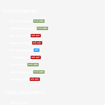
DỮ LIỆU BÓNG ĐÁ
Tin Tức Bóng Đá
Nhận Định Bóng Đá
Nhà Cái Uy Tín
Bảng Xếp Hạng
Kết Quả Bóng Đá
Tỷ Số Bóng Đá
Lịch Thi Đấu
Soi Kèo Bóng Đá
Kèo Nhà Cái 5
THÔNG TIN & PHÁP LÝ
Về Chúng Tôi