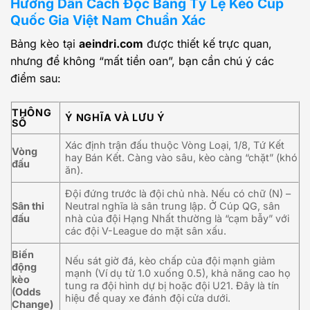
Hướng Dẫn Cách Đọc Bảng Tỷ Lệ Kèo Cúp
Quốc Gia Việt Nam Chuẩn Xác
Bảng kèo tại
aeindri.com
được thiết kế trực quan,
nhưng để không “mất tiền oan”, bạn cần chú ý các
điểm sau:
THÔNG
Ý NGHĨA VÀ LƯU Ý
SỐ
Xác định trận đấu thuộc Vòng Loại, 1/8, Tứ Kết
Vòng
hay Bán Kết. Càng vào sâu, kèo càng “chặt” (khó
đấu
ăn).
Đội đứng trước là đội chủ nhà. Nếu có chữ (N) –
Sân thi
Neutral nghĩa là sân trung lập. Ở Cúp QG, sân
đấu
nhà của đội Hạng Nhất thường là “cạm bẫy” với
các đội V-League do mặt sân xấu.
Biến
Nếu sát giờ đá, kèo chấp của đội mạnh giảm
động
mạnh (Ví dụ từ 1.0 xuống 0.5), khả năng cao họ
kèo
tung ra đội hình dự bị hoặc đội U21. Đây là tín
(Odds
hiệu để quay xe đánh đội cửa dưới.
Change)