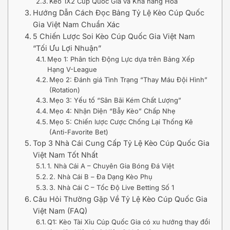
Kèo 1X2 Cúp Quốc Gia và Khả năng Hòa
Hướng Dẫn Cách Đọc Bảng Tỷ Lệ Kèo Cúp Quốc
Gia Việt Nam Chuẩn Xác
5 Chiến Lược Soi Kèo Cúp Quốc Gia Việt Nam
“Tối Ưu Lợi Nhuận”
Mẹo 1: Phân tích Động Lực dựa trên Bảng Xếp
Hạng V-League
Mẹo 2: Đánh giá Tình Trạng “Thay Máu Đội Hình”
(Rotation)
Mẹo 3: Yếu tố “Sân Bãi Kém Chất Lượng”
Mẹo 4: Nhận Diện “Bẫy Kèo” Chấp Nhẹ
Mẹo 5: Chiến lược Cược Chống Lại Thống Kê
(Anti-Favorite Bet)
Top 3 Nhà Cái Cung Cấp Tỷ Lệ Kèo Cúp Quốc Gia
Việt Nam Tốt Nhất
1. Nhà Cái A – Chuyên Gia Bóng Đá Việt
2. Nhà Cái B – Đa Dạng Kèo Phụ
3. Nhà Cái C – Tốc Độ Live Betting Số 1
Câu Hỏi Thường Gặp Về Tỷ Lệ Kèo Cúp Quốc Gia
Việt Nam (FAQ)
Q1: Kèo Tài Xỉu Cúp Quốc Gia có xu hướng thay đổi