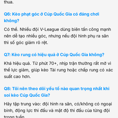
thua.
Q6: Kèo phạt góc ở Cúp Quốc Gia có đáng chơi
không?
Có thể. Nhiều đội V-League dùng biên tấn công mạnh
nên dễ tạo nhiều góc, nhưng nếu đội hình phụ ra sân
thì số góc giảm rõ rệt.
Q7: Kèo rung có hiệu quả ở Cúp Quốc Gia không?
Khá hiệu quả. Từ phút 70+, nhịp trận thường rất mở vì
thể lực giảm, giúp kèo Tài rung hoặc chấp rung có xác
suất cao hơn.
Q8: Tôi nên theo dõi yếu tố nào quan trọng nhất khi
soi kèo Cúp Quốc Gia?
Hãy tập trung vào: đội hình ra sân, có/không có ngoại
binh, động lực thi đấu và mật độ thi đấu của từng đội
trong tuần.