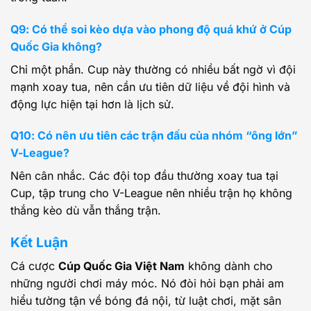
Q9: Có thể soi kèo dựa vào phong độ quá khứ ở Cúp
Quốc Gia không?
Chỉ một phần. Cup này thường có nhiều bất ngờ vì đội
mạnh xoay tua, nên cần ưu tiên dữ liệu về đội hình và
động lực hiện tại hơn là lịch sử.
Q10: Có nên ưu tiên các trận đấu của nhóm “ông lớn”
V-League?
Nên cân nhắc. Các đội top đầu thường xoay tua tại
Cup, tập trung cho V-League nên nhiều trận họ không
thắng kèo dù vẫn thắng trận.
Kết Luận
Cá cược
Cúp Quốc Gia Việt Nam
không dành cho
những người chơi máy móc. Nó đòi hỏi bạn phải am
hiểu tường tận về bóng đá nội, từ luật chơi, mặt sân