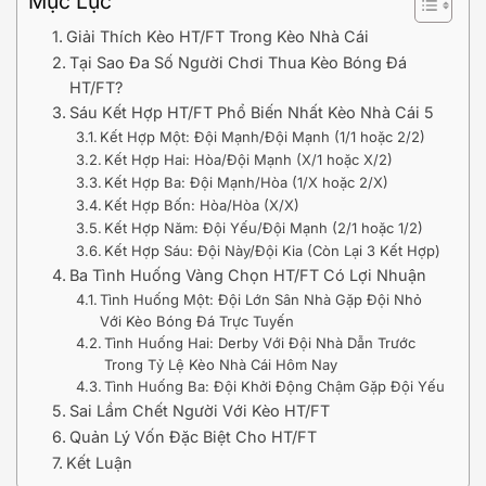
Mục Lục
Giải Thích Kèo HT/FT Trong Kèo Nhà Cái
Tại Sao Đa Số Người Chơi Thua Kèo Bóng Đá
HT/FT?
Sáu Kết Hợp HT/FT Phổ Biến Nhất Kèo Nhà Cái 5
Kết Hợp Một: Đội Mạnh/Đội Mạnh (1/1 hoặc 2/2)
Kết Hợp Hai: Hòa/Đội Mạnh (X/1 hoặc X/2)
Kết Hợp Ba: Đội Mạnh/Hòa (1/X hoặc 2/X)
Kết Hợp Bốn: Hòa/Hòa (X/X)
Kết Hợp Năm: Đội Yếu/Đội Mạnh (2/1 hoặc 1/2)
Kết Hợp Sáu: Đội Này/Đội Kia (Còn Lại 3 Kết Hợp)
Ba Tình Huống Vàng Chọn HT/FT Có Lợi Nhuận
Tình Huống Một: Đội Lớn Sân Nhà Gặp Đội Nhỏ
Với Kèo Bóng Đá Trực Tuyến
Tình Huống Hai: Derby Với Đội Nhà Dẫn Trước
Trong Tỷ Lệ Kèo Nhà Cái Hôm Nay
Tình Huống Ba: Đội Khởi Động Chậm Gặp Đội Yếu
Sai Lầm Chết Người Với Kèo HT/FT
Quản Lý Vốn Đặc Biệt Cho HT/FT
Kết Luận