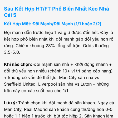
Sáu Kết Hợp HT/FT Phổ Biến Nhất Kèo Nhà
Cái 5
Kết Hợp Một: Đội Mạnh/Đội Mạnh (1/1 hoặc 2/2)
Đội mạnh dẫn trước hiệp 1 và giữ được đến hết. Đây là
kết hợp phổ biến nhất khi đội mạnh gặp đội yếu hơn rõ
ràng. Chiếm khoảng 28% tổng số trận. Odds thường
3.5-5.0.
Khi nào chọn:
Đội mạnh sân nhà + khởi động nhanh +
đối thủ yếu hơn nhiều (chênh 10+ vị trí bảng xếp hạng)
+ không có vấn đề thể lực. Man City sân nhà vs
Sheffield United, Liverpool sân nhà vs Luton – những
trận này có xác suất cao cho 1/1.
Lưu ý:
Tránh chọn khi đội mạnh đá sân khách. Ngay cả
Man City, Real Madrid sân khách cũng thường hòa 0-0
hoặc 1-1 hiệp 1 trước khi bứt tốc hiệp 2. Sân khách làm