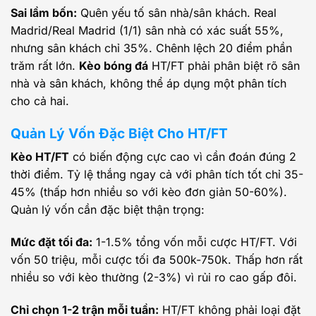
Sai lầm bốn:
Quên yếu tố sân nhà/sân khách. Real
Madrid/Real Madrid (1/1) sân nhà có xác suất 55%,
nhưng sân khách chỉ 35%. Chênh lệch 20 điểm phần
trăm rất lớn.
Kèo bóng đá
HT/FT phải phân biệt rõ sân
nhà và sân khách, không thể áp dụng một phân tích
cho cả hai.
Quản Lý Vốn Đặc Biệt Cho HT/FT
Kèo HT/FT
có biến động cực cao vì cần đoán đúng 2
thời điểm. Tỷ lệ thắng ngay cả với phân tích tốt chỉ 35-
45% (thấp hơn nhiều so với kèo đơn giản 50-60%).
Quản lý vốn cần đặc biệt thận trọng:
Mức đặt tối đa:
1-1.5% tổng vốn mỗi cược HT/FT. Với
vốn 50 triệu, mỗi cược tối đa 500k-750k. Thấp hơn rất
nhiều so với kèo thường (2-3%) vì rủi ro cao gấp đôi.
Chỉ chọn 1-2 trận mỗi tuần:
HT/FT không phải loại đặt