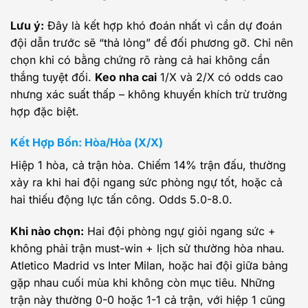
Lưu ý:
Đây là kết hợp khó đoán nhất vì cần dự đoán
đội dẫn trước sẽ “thả lỏng” để đối phương gỡ. Chỉ nên
chọn khi có bằng chứng rõ ràng cả hai không cần
thắng tuyệt đối.
Keo nha cai
1/X và 2/X có odds cao
nhưng xác suất thấp – không khuyến khích trừ trường
hợp đặc biệt.
Kết Hợp Bốn: Hòa/Hòa (X/X)
Hiệp 1 hòa, cả trận hòa. Chiếm 14% trận đấu, thường
xảy ra khi hai đội ngang sức phòng ngự tốt, hoặc cả
hai thiếu động lực tấn công. Odds 5.0-8.0.
Khi nào chọn:
Hai đội phòng ngự giỏi ngang sức +
không phải trận must-win + lịch sử thường hòa nhau.
Atletico Madrid vs Inter Milan, hoặc hai đội giữa bảng
gặp nhau cuối mùa khi không còn mục tiêu. Những
trận này thường 0-0 hoặc 1-1 cả trận, với hiệp 1 cũng