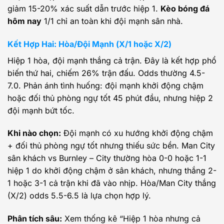
giảm 15-20% xác suất dẫn trước hiệp 1.
Kèo bóng đá
hôm nay
1/1 chỉ an toàn khi đội mạnh sân nhà.
Kết Hợp Hai: Hòa/Đội Mạnh (X/1 hoặc X/2)
Hiệp 1 hòa, đội mạnh thắng cả trận. Đây là kết hợp phổ
biến thứ hai, chiếm 26% trận đấu. Odds thường 4.5-
7.0. Phản ánh tình huống: đội mạnh khởi động chậm
hoặc đối thủ phòng ngự tốt 45 phút đầu, nhưng hiệp 2
đội mạnh bứt tốc.
Khi nào chọn:
Đội mạnh có xu hướng khởi động chậm
+ đối thủ phòng ngự tốt nhưng thiếu sức bền. Man City
sân khách vs Burnley – City thường hòa 0-0 hoặc 1-1
hiệp 1 do khởi động chậm ở sân khách, nhưng thắng 2-
1 hoặc 3-1 cả trận khi đã vào nhịp. Hòa/Man City thắng
(X/2) odds 5.5-6.5 là lựa chọn hợp lý.
Phân tích sâu:
Xem thống kê “Hiệp 1 hòa nhưng cả