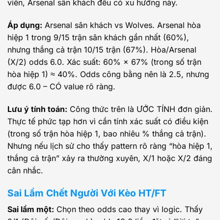
viên, Arsenal sân khách đều có xu hướng này.
Áp dụng:
Arsenal sân khách vs Wolves. Arsenal hòa
hiệp 1 trong 9/15 trận sân khách gần nhất (60%),
nhưng thắng cả trận 10/15 trận (67%). Hòa/Arsenal
(X/2) odds 6.0. Xác suất: 60% × 67% (trong số trận
hòa hiệp 1) ≈ 40%. Odds công bằng nên là 2.5, nhưng
được 6.0 – CÓ value rõ ràng.
Lưu ý tính toán:
Công thức trên là ƯỚC TÍNH đơn giản.
Thực tế phức tạp hơn vì cần tính xác suất có điều kiện
(trong số trận hòa hiệp 1, bao nhiêu % thắng cả trận).
Nhưng nếu lịch sử cho thấy pattern rõ ràng “hòa hiệp 1,
thắng cả trận” xảy ra thường xuyên, X/1 hoặc X/2 đáng
cân nhắc.
Sai Lầm Chết Người Với Kèo HT/FT
Sai lầm một:
Chọn theo odds cao thay vì logic. Thấy