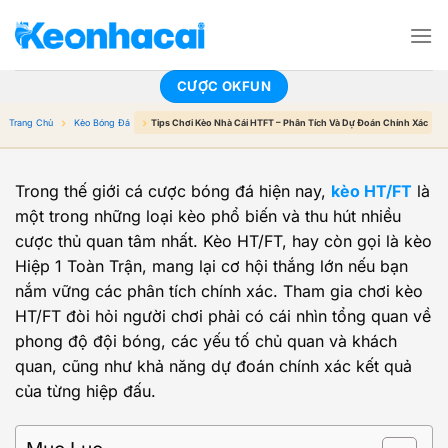
Bỏ
qua
nội
dung
CƯỢC OKFUN
Trang Chủ
Kèo Bóng Đá
Tips Chơi Kèo Nhà Cái HTFT – Phân Tích Và Dự Đoán Chính Xác
Trong thế giới cá cược bóng đá hiện nay,
kèo HT/FT
là
một trong những loại kèo phổ biến và thu hút nhiều
cược thủ quan tâm nhất. Kèo HT/FT, hay còn gọi là kèo
Hiệp 1 Toàn Trận, mang lại cơ hội thắng lớn nếu bạn
nắm vững các phân tích chính xác. Tham gia chơi kèo
HT/FT đòi hỏi người chơi phải có cái nhìn tổng quan về
phong độ đội bóng, các yếu tố chủ quan và khách
quan, cũng như khả năng dự đoán chính xác kết quả
của từng hiệp đấu.