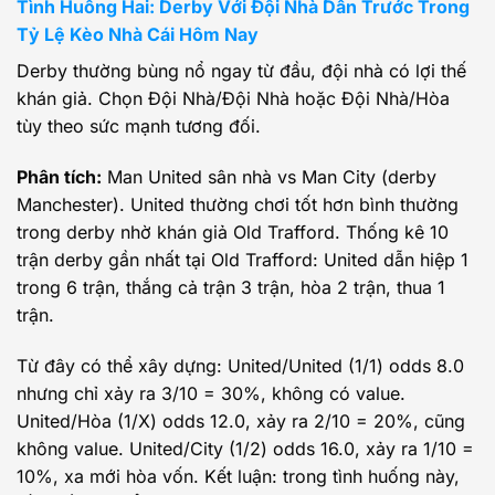
Tình Huống Hai: Derby Với Đội Nhà Dẫn Trước Trong
Tỷ Lệ Kèo Nhà Cái Hôm Nay
Derby thường bùng nổ ngay từ đầu, đội nhà có lợi thế
khán giả. Chọn Đội Nhà/Đội Nhà hoặc Đội Nhà/Hòa
tùy theo sức mạnh tương đối.
Phân tích:
Man United sân nhà vs Man City (derby
Manchester). United thường chơi tốt hơn bình thường
trong derby nhờ khán giả Old Trafford. Thống kê 10
trận derby gần nhất tại Old Trafford: United dẫn hiệp 1
trong 6 trận, thắng cả trận 3 trận, hòa 2 trận, thua 1
trận.
Từ đây có thể xây dựng: United/United (1/1) odds 8.0
nhưng chỉ xảy ra 3/10 = 30%, không có value.
United/Hòa (1/X) odds 12.0, xảy ra 2/10 = 20%, cũng
không value. United/City (1/2) odds 16.0, xảy ra 1/10 =
10%, xa mới hòa vốn. Kết luận: trong tình huống này,