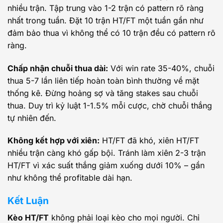
nhiều trận. Tập trung vào 1-2 trận có pattern rõ ràng
nhất trong tuần. Đặt 10 trận HT/FT một tuần gần như
đảm bảo thua vì không thể có 10 trận đều có pattern rõ
ràng.
Chấp nhận chuỗi thua dài:
Với win rate 35-40%, chuỗi
thua 5-7 lần liên tiếp hoàn toàn bình thường về mặt
thống kê. Đừng hoảng sợ và tăng stakes sau chuỗi
thua. Duy trì kỷ luật 1-1.5% mỗi cược, chờ chuỗi thắng
tự nhiên đến.
Không kết hợp với xiên:
HT/FT đã khó, xiên HT/FT
nhiều trận càng khó gấp bội. Tránh làm xiên 2-3 trận
HT/FT vì xác suất thắng giảm xuống dưới 10% – gần
như không thể profitable dài hạn.
Kết Luận
Kèo HT/FT
không phải loại kèo cho mọi người. Chỉ