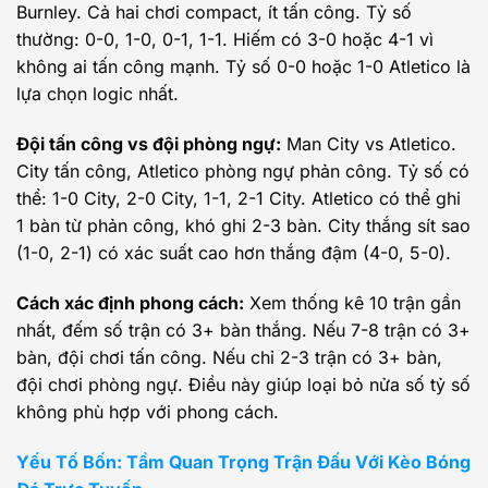
Burnley. Cả hai chơi compact, ít tấn công. Tỷ số
thường: 0-0, 1-0, 0-1, 1-1. Hiếm có 3-0 hoặc 4-1 vì
không ai tấn công mạnh. Tỷ số 0-0 hoặc 1-0 Atletico là
lựa chọn logic nhất.
Đội tấn công vs đội phòng ngự:
Man City vs Atletico.
City tấn công, Atletico phòng ngự phản công. Tỷ số có
thể: 1-0 City, 2-0 City, 1-1, 2-1 City. Atletico có thể ghi
1 bàn từ phản công, khó ghi 2-3 bàn. City thắng sít sao
(1-0, 2-1) có xác suất cao hơn thắng đậm (4-0, 5-0).
Cách xác định phong cách:
Xem thống kê 10 trận gần
nhất, đếm số trận có 3+ bàn thắng. Nếu 7-8 trận có 3+
bàn, đội chơi tấn công. Nếu chỉ 2-3 trận có 3+ bàn,
đội chơi phòng ngự. Điều này giúp loại bỏ nửa số tỷ số
không phù hợp với phong cách.
Yếu Tố Bốn: Tầm Quan Trọng Trận Đấu Với Kèo Bóng