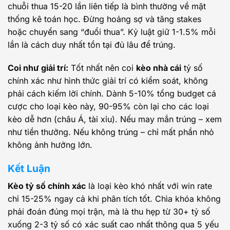
chuỗi thua 15-20 lần liên tiếp là bình thường về mặt
thống kê toán học. Đừng hoảng sợ và tăng stakes
hoặc chuyển sang “đuổi thua”. Kỷ luật giữ 1-1.5% mỗi
lần là cách duy nhất tồn tại đủ lâu để trúng.
Coi như giải trí:
Tốt nhất nên coi
kèo nhà cái
tỷ số
chính xác như hình thức giải trí có kiểm soát, không
phải cách kiếm lời chính. Dành 5-10% tổng budget cá
cược cho loại kèo này, 90-95% còn lại cho các loại
kèo dễ hơn (châu Á, tài xỉu). Nếu may mắn trúng – xem
như tiền thưởng. Nếu không trúng – chỉ mất phần nhỏ
không ảnh hưởng lớn.
Kết Luận
Kèo tỷ số chính xác
là loại kèo khó nhất với win rate
chỉ 15-25% ngay cả khi phân tích tốt. Chìa khóa không
phải đoán đúng mọi trận, mà là thu hẹp từ 30+ tỷ số
xuống 2-3 tỷ số có xác suất cao nhất thông qua 5 yếu