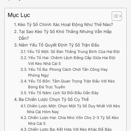
Mục Lục
Kèo Tỷ Số Chính Xác Hoạt Động Như Thế Nào?
Tại Sao Kèo Tỷ Số Khó Thắng Nhưng Vẫn Hấp
Dẫn?
Năm Yếu Tố Quyết Định Tỷ Số Trận Đấu
Yếu Tố Một: Số Bàn Thắng Trung Bình Của Hai Đội
Yếu Tố Hai: Chênh Lệch Đẳng Cấp Giữa Hai Đội
Với Kèo Nhà Cái 5
Yếu Tố Ba: Phong Cách Chơi Tấn Công Hay
Phòng Ngự
Yếu Tố Bốn: Tầm Quan Trọng Trận Đấu Với Kèo
Bóng Đá Trực Tuyến
Yếu Tố Năm: Lịch Sử Đối Đầu Gần Đây
Ba Chiến Lược Chọn Tỷ Số Cụ Thể
Chiến Lược Một: Chọn Một Tỷ Số Duy Nhất Với Kèo
Nhà Cái Hôm Nay
Chiến Lược Hai: Chia Nhỏ Vốn Cho 2-3 Tỷ Số Kèo
Nhà Cái 5
Chiến Lược Ba: Kết Hợp Với Kèo Khác Để Bảo