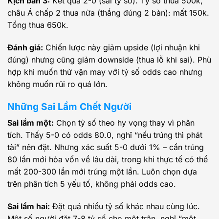
Kịch bản 3:
Kết quả 2-0 (sai tỷ số). Tỷ số thua 500k,
châu Á chấp 2 thua nửa (thắng đúng 2 bàn): mất 150k.
Tổng thua 650k.
Đánh giá:
Chiến lược này giảm upside (lợi nhuận khi
đúng) nhưng cũng giảm downside (thua lỗ khi sai). Phù
hợp khi muốn thử vận may với tỷ số odds cao nhưng
không muốn rủi ro quá lớn.
Những Sai Lầm Chết Người
Sai lầm một:
Chọn tỷ số theo hy vọng thay vì phân
tích. Thấy 5-0 có odds 80.0, nghĩ “nếu trúng thì phát
tài” nên đặt. Nhưng xác suất 5-0 dưới 1% – cần trúng
80 lần mới hòa vốn về lâu dài, trong khi thực tế có thể
mất 200-300 lần mới trúng một lần. Luôn chọn dựa
trên phân tích 5 yếu tố, không phải odds cao.
Sai lầm hai:
Đặt quá nhiều tỷ số khác nhau cùng lúc.
Một số người đặt 7-8 tỷ số cho một trận, nghĩ “một