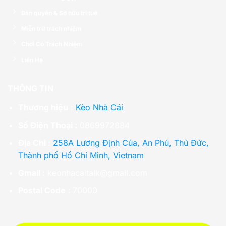
Bản quyền & Sở hữu trí tuệ
Miễn trừ trách nhiệm
Chơi Có Trách Nhiệm
Liên Hệ
THÔNG TIN
Thương hiệu
:
Kèo Nhà Cái
Số Điện Thoại :
0869972884
Địa Chỉ :
258A Lương Định Của, An Phú, Thủ Đức,
Thành phố Hồ Chí Minh, Vietnam
Gmail :
keonhacaitalk@gmail.com
Postal Code :
70000