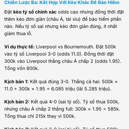
Chiến Lược Ba: Kết Hợp Với Kèo Khác Để Bảo Hiểm
Đặt
kèo tỷ số chính xác
odds cao nhưng đồng thời đặt
thêm kèo đơn giản (châu Á, tài xỉu) để bảo hiểm phần
nào. Nếu tỷ số sai nhưng kèo đơn giản đúng, ít nhất
giảm thua lỗ.
Ví dụ thực tế:
Liverpool vs Bournemouth. Đặt 500k
vào tỷ số Liverpool 3-0 (odds 11.0). Đồng thời đặt
300k vào Liverpool thắng châu Á chấp 2 (odds 1.95).
Tổng vốn 800k.
Kịch bản 1:
Kết quả đúng 3-0. Thắng cả hai: 500k ×
11.0 + 300k × 1.95 = 6.085 triệu (lãi 5.285 triệu).
Kịch bản 2:
Kết quả 4-0 (sai tỷ số). Tỷ số thua 500k,
nhưng châu Á chấp 2 thắng full: 300k × 1.95 = 585k.
Tổng thua chỉ 215k thay vì 500k.