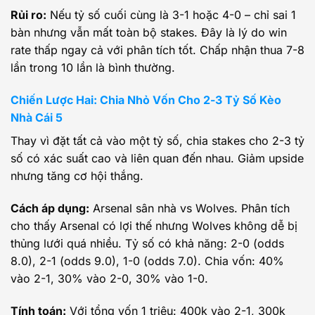
Rủi ro:
Nếu tỷ số cuối cùng là 3-1 hoặc 4-0 – chỉ sai 1
bàn nhưng vẫn mất toàn bộ stakes. Đây là lý do win
rate thấp ngay cả với phân tích tốt. Chấp nhận thua 7-8
lần trong 10 lần là bình thường.
Chiến Lược Hai: Chia Nhỏ Vốn Cho 2-3 Tỷ Số Kèo
Nhà Cái 5
Thay vì đặt tất cả vào một tỷ số, chia stakes cho 2-3 tỷ
số có xác suất cao và liên quan đến nhau. Giảm upside
nhưng tăng cơ hội thắng.
Cách áp dụng:
Arsenal sân nhà vs Wolves. Phân tích
cho thấy Arsenal có lợi thế nhưng Wolves không dễ bị
thủng lưới quá nhiều. Tỷ số có khả năng: 2-0 (odds
8.0), 2-1 (odds 9.0), 1-0 (odds 7.0). Chia vốn: 40%
vào 2-1, 30% vào 2-0, 30% vào 1-0.
Tính toán:
Với tổng vốn 1 triệu: 400k vào 2-1, 300k