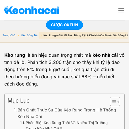
Bỏ
qua
nội
dung
CƯỢC OKFUN
Trang Chủ
Kèo Bóng Đá
Kèo Rung – Giải Mã Biến Động Tỷ Lệ Kèo Nhà Cái Trước Giờ Bóng Lă
Kèo rung
là tín hiệu quan trọng nhất mà
kèo nhà cái
vô
tình để lộ. Phân tích 3,200 trận cho thấy khi tỷ lệ dao
động trên 8% trong 6 giờ cuối, kết quả trận đấu đi
theo hướng biến động với xác suất 68% – nếu biết
cách đọc đúng.
Mục Lục
Bản Chất Thực Sự Của Kèo Rung Trong Hệ Thống
Kèo Nhà Cái
Phân Biệt Kèo Rung Thật Và Nhiễu Thị Trường
Trong Kèo Nhà Cái 5