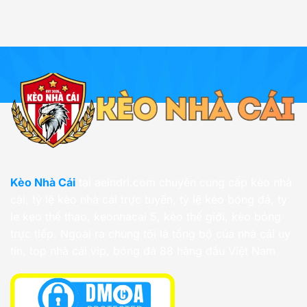
Kèo Nhà Cái
tại aeindri.com chuyên cung cấp kèo nhà
cái, tỷ lệ kèo nhà cái trực tuyến, tỷ lệ kèo bóng đá, ty
le keo thể thao, keonhacai 5, kèo thế giới, kèo bóng
trực tiếp. Ngoài ra chúng tôi là tổng bộ của nhà cái uy
tín, top nhà cái vip, bóng đá 88 hàng đầu Việt Nam