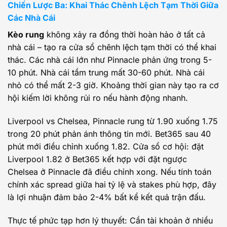
Chiến Lược Ba: Khai Thác Chênh Lệch Tạm Thời Giữa
Các Nhà Cái
Kèo rung
không xảy ra đồng thời hoàn hảo ở tất cả
nhà cái – tạo ra cửa sổ chênh lệch tạm thời có thể khai
thác. Các nhà cái lớn như Pinnacle phản ứng trong 5-
10 phút. Nhà cái tầm trung mất 30-60 phút. Nhà cái
nhỏ có thể mất 2-3 giờ. Khoảng thời gian này tạo ra cơ
hội kiếm lời không rủi ro nếu hành động nhanh.
Liverpool vs Chelsea, Pinnacle rung từ 1.90 xuống 1.75
trong 20 phút phản ánh thông tin mới. Bet365 sau 40
phút mới điều chỉnh xuống 1.82. Cửa sổ cơ hội: đặt
Liverpool 1.82 ở Bet365 kết hợp với đặt ngược
Chelsea ở Pinnacle đã điều chỉnh xong. Nếu tính toán
chính xác spread giữa hai tỷ lệ và stakes phù hợp, đây
là lợi nhuận đảm bảo 2-4% bất kể kết quả trận đấu.
Thực tế phức tạp hơn lý thuyết: Cần tài khoản ở nhiều