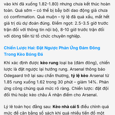
vào khi đã xuống 1.82-1.80) nhưng chưa kết thúc hoàn
toàn. Quá sớm – có thể bị bẫy bởi dao động giả chưa
có confirmation. Quá muộn – tỷ lệ đã quá xấu, mất hết
giá trị dù dự đoán đúng. Điểm ngọt: 2.5-3.5 giờ trước
trận đối với thông tin nội bộ, 8-10 giờ trước trận đối
với dòng tiền từ tổ chức chuyên nghiệp.
Chiến Lược Hai: Đặt Ngược Phản Ứng Đám Đông
Trong Kèo Bóng Đá
Khi xác định được
kèo rung
loại ba (đám đông), chiến
lược là đặt ngược lại hướng rung. Arsenal thông báo
Odegaard trở lại sau chấn thương,
tỷ lệ kèo
Arsenal từ
1.85 rung xuống 1.62 trong 30 phút – giảm 14%. Phản
ứng công chúng quá mức rõ ràng. Chiến lược: đặt đội
đối thủ hoặc kèo châu Á nhận điểm cho Arsenal.
Lý lẽ toán học đằng sau:
Kèo nhà cái 5
điều chỉnh quá
mức để cân bằng sổ sách khi quá nhiều tiền đổ một