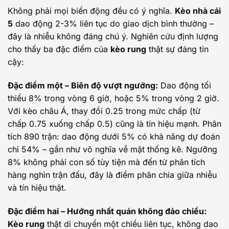
Không phải mọi biến động đều có ý nghĩa.
Kèo nhà cái
5
dao động 2-3% liên tục do giao dịch bình thường –
đây là nhiễu không đáng chú ý. Nghiên cứu định lượng
cho thấy ba đặc điểm của
kèo rung
thật sự đáng tin
cậy:
Đặc điểm một – Biên độ vượt ngưỡng:
Dao động tối
thiểu 8% trong vòng 6 giờ, hoặc 5% trong vòng 2 giờ.
Với kèo châu Á, thay đổi 0.25 trong mức chấp (từ
chấp 0.75 xuống chấp 0.5) cũng là tín hiệu mạnh. Phân
tích 890 trận: dao động dưới 5% có khả năng dự đoán
chỉ 54% – gần như vô nghĩa về mặt thống kê. Ngưỡng
8% không phải con số tùy tiện mà đến từ phân tích
hàng nghìn trận đấu, đây là điểm phân chia giữa nhiễu
và tín hiệu thật.
Đặc điểm hai – Hướng nhất quán không đảo chiều:
Kèo rung
thật di chuyển một chiều liên tục, không dao