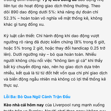
liên tục do hoạt động giao dịch thông thường. Theo
dõi 890 dao động dưới 5%: khả năng dự đoán chỉ
52.3% – hoàn toàn vô nghĩa về mặt thống kê, không
khác gì tung đồng xu.
Kỷ luật cần thiết: Chỉ hành động khi dao động vượt
ngưỡng rõ ràng đã được kiểm chứng (8% trong 6 giờ,
hoặc 5% trong 2 giờ, hoặc thay đổi handicap 0.25 trở
lên). Dưới ngưỡng này – bỏ qua hoàn toàn. Nhiều
người không chịu nổi việc “không làm gì cả” khi thấy
bất kỳ chuyển động nào, nên họ giao dịch dựa trên
nhiễu, kết quả là từ từ đốt hết vốn qua chi phí giao dịch
và biến động ngẫu nhiên mà không có lợi thế thống kê
thực sự.
Lỗi Ba: Bỏ Qua Ngữ Cảnh Trận Đấu
Kèo nhà cái hôm nay
của Liverpool rung mạnh xuống