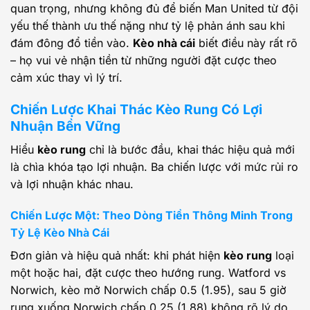
quan trọng, nhưng không đủ để biến Man United từ đội
yếu thế thành ưu thế nặng như tỷ lệ phản ánh sau khi
đám đông đổ tiền vào.
Kèo nhà cái
biết điều này rất rõ
– họ vui vẻ nhận tiền từ những người đặt cược theo
cảm xúc thay vì lý trí.
Chiến Lược Khai Thác Kèo Rung Có Lợi
Nhuận Bền Vững
Hiểu
kèo rung
chỉ là bước đầu, khai thác hiệu quả mới
là chìa khóa tạo lợi nhuận. Ba chiến lược với mức rủi ro
và lợi nhuận khác nhau.
Chiến Lược Một: Theo Dòng Tiền Thông Minh Trong
Tỷ Lệ Kèo Nhà Cái
Đơn giản và hiệu quả nhất: khi phát hiện
kèo rung
loại
một hoặc hai, đặt cược theo hướng rung. Watford vs
Norwich, kèo mở Norwich chấp 0.5 (1.95), sau 5 giờ
rung xuống Norwich chấp 0.25 (1.88) không rõ lý do