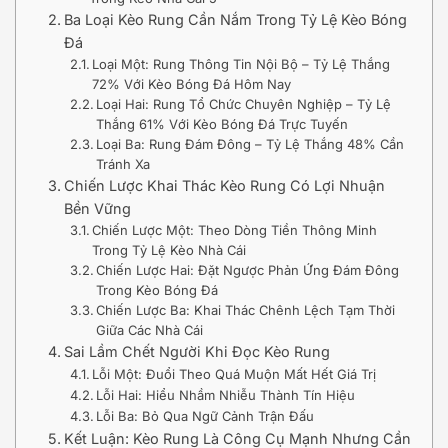
Ba Loại Kèo Rung Cần Nắm Trong Tỷ Lệ Kèo Bóng
Đá
Loại Một: Rung Thông Tin Nội Bộ – Tỷ Lệ Thắng
72% Với Kèo Bóng Đá Hôm Nay
Loại Hai: Rung Tổ Chức Chuyên Nghiệp – Tỷ Lệ
Thắng 61% Với Kèo Bóng Đá Trực Tuyến
Loại Ba: Rung Đám Đông – Tỷ Lệ Thắng 48% Cần
Tránh Xa
Chiến Lược Khai Thác Kèo Rung Có Lợi Nhuận
Bền Vững
Chiến Lược Một: Theo Dòng Tiền Thông Minh
Trong Tỷ Lệ Kèo Nhà Cái
Chiến Lược Hai: Đặt Ngược Phản Ứng Đám Đông
Trong Kèo Bóng Đá
Chiến Lược Ba: Khai Thác Chênh Lệch Tạm Thời
Giữa Các Nhà Cái
Sai Lầm Chết Người Khi Đọc Kèo Rung
Lỗi Một: Đuổi Theo Quá Muộn Mất Hết Giá Trị
Lỗi Hai: Hiểu Nhầm Nhiễu Thành Tín Hiệu
Lỗi Ba: Bỏ Qua Ngữ Cảnh Trận Đấu
Kết Luận: Kèo Rung Là Công Cụ Mạnh Nhưng Cần