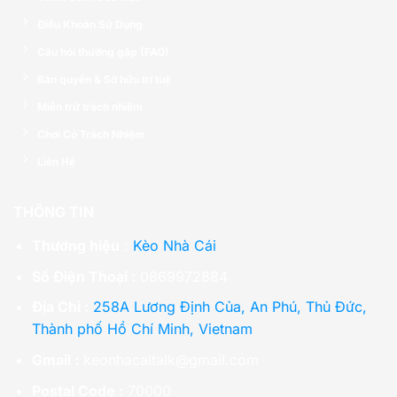
Điều Khoản Sử Dụng
Câu hỏi thường gặp (FAQ)
Bản quyền & Sở hữu trí tuệ
Miễn trừ trách nhiệm
Chơi Có Trách Nhiệm
Liên Hệ
THÔNG TIN
Thương hiệu
:
Kèo Nhà Cái
Số Điện Thoại :
0869972884
Địa Chỉ :
258A Lương Định Của, An Phú, Thủ Đức,
Thành phố Hồ Chí Minh, Vietnam
Gmail :
keonhacaitalk@gmail.com
Postal Code :
70000