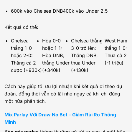
600k vào Chelsea DNB
400k vào Under 2.5
Kết quả có thể:
Chelsea
Hòa 0-0
Chelsea thắng
West Ham
thắng 1-0
hoặc 1-1:
3-0 trở lên:
thắng 1-0:
hoặc 2-0:
Hòa DNB,
Thắng DNB,
Thua cả 2
Thắng cả 2
thắng Under
thua Under
(-1 triệu)
cược (+930k)
(+340k)
(+130k)
Cách này giúp tối ưu lợi nhuận khi kết quả đi theo dự
đoán, đồng thời vẫn có lãi nhỏ ngay cả khi chỉ đúng
một nửa phân tích.
Mix Parlay Với Draw No Bet – Giảm Rủi Ro Thông
Minh
Kèo mix parlay
thông thường có rủi ro cao vì một trận