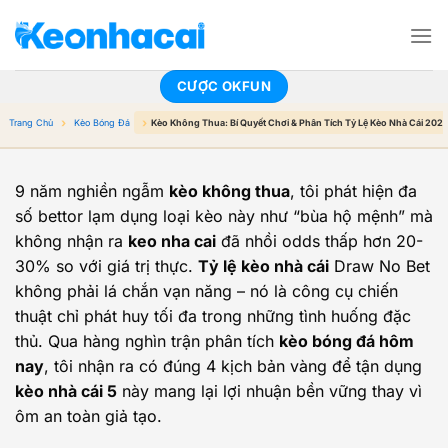
Bỏ
qua
nội
dung
CƯỢC OKFUN
Trang Chủ
Kèo Bóng Đá
Kèo Không Thua: Bí Quyết Chơi & Phân Tích Tỷ Lệ Kèo Nhà Cái 202
9 năm nghiền ngẫm
kèo không thua
, tôi phát hiện đa
số bettor lạm dụng loại kèo này như “bùa hộ mệnh” mà
không nhận ra
keo nha cai
đã nhồi odds thấp hơn 20-
30% so với giá trị thực.
Tỷ lệ kèo nhà cái
Draw No Bet
không phải lá chắn vạn năng – nó là công cụ chiến
thuật chỉ phát huy tối đa trong những tình huống đặc
thủ. Qua hàng nghìn trận phân tích
kèo bóng đá hôm
nay
, tôi nhận ra có đúng 4 kịch bản vàng để tận dụng
kèo nhà cái 5
này mang lại lợi nhuận bền vững thay vì
ôm an toàn giả tạo.