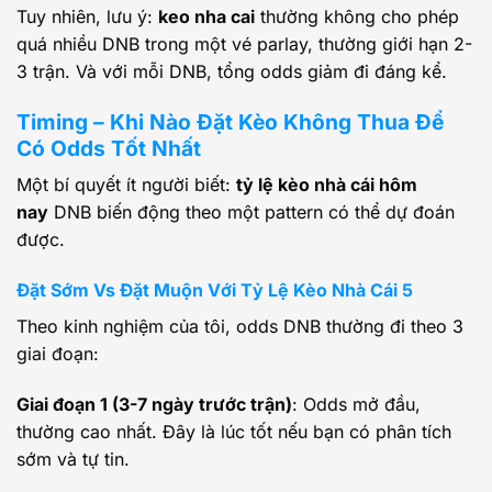
Tuy nhiên, lưu ý:
keo nha cai
thường không cho phép
quá nhiều DNB trong một vé parlay, thường giới hạn 2-
3 trận. Và với mỗi DNB, tổng odds giảm đi đáng kể.
Timing – Khi Nào Đặt Kèo Không Thua Để
Có Odds Tốt Nhất
Một bí quyết ít người biết:
tỷ lệ kèo nhà cái hôm
nay
DNB biến động theo một pattern có thể dự đoán
được.
Đặt Sớm Vs Đặt Muộn Với Tỷ Lệ Kèo Nhà Cái 5
Theo kinh nghiệm của tôi, odds DNB thường đi theo 3
giai đoạn:
Giai đoạn 1 (3-7 ngày trước trận)
: Odds mở đầu,
thường cao nhất. Đây là lúc tốt nếu bạn có phân tích
sớm và tự tin.