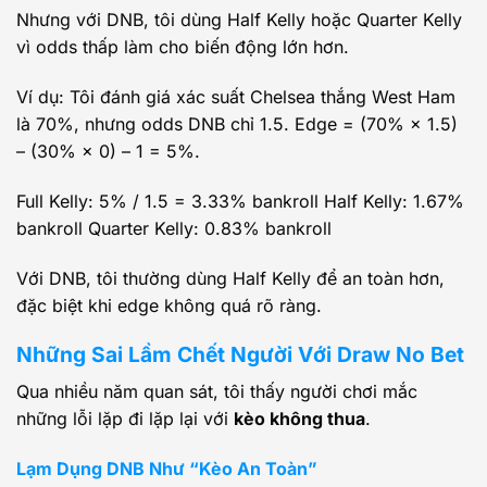
Nhưng với DNB, tôi dùng Half Kelly hoặc Quarter Kelly
vì odds thấp làm cho biến động lớn hơn.
Ví dụ: Tôi đánh giá xác suất Chelsea thắng West Ham
là 70%, nhưng odds DNB chỉ 1.5. Edge = (70% × 1.5)
– (30% × 0) – 1 = 5%.
Full Kelly: 5% / 1.5 = 3.33% bankroll Half Kelly: 1.67%
bankroll Quarter Kelly: 0.83% bankroll
Với DNB, tôi thường dùng Half Kelly để an toàn hơn,
đặc biệt khi edge không quá rõ ràng.
Những Sai Lầm Chết Người Với Draw No Bet
Qua nhiều năm quan sát, tôi thấy người chơi mắc
những lỗi lặp đi lặp lại với
kèo không thua
.
Lạm Dụng DNB Như “Kèo An Toàn”