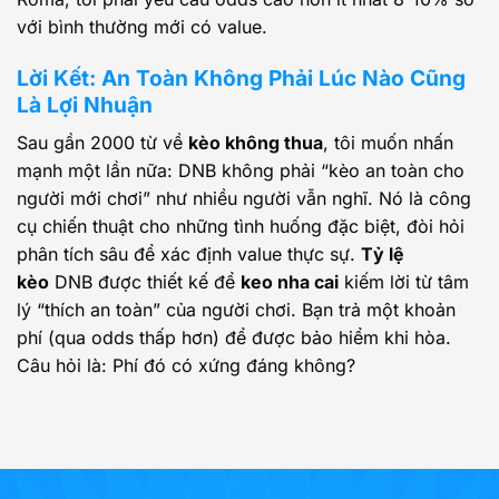
với bình thường mới có value.
Lời Kết: An Toàn Không Phải Lúc Nào Cũng
Là Lợi Nhuận
Sau gần 2000 từ về
kèo không thua
, tôi muốn nhấn
mạnh một lần nữa: DNB không phải “kèo an toàn cho
người mới chơi” như nhiều người vẫn nghĩ. Nó là công
cụ chiến thuật cho những tình huống đặc biệt, đòi hỏi
phân tích sâu để xác định value thực sự.
Tỷ lệ
kèo
DNB được thiết kế để
keo nha cai
kiếm lời từ tâm
lý “thích an toàn” của người chơi. Bạn trả một khoản
phí (qua odds thấp hơn) để được bảo hiểm khi hòa.
Câu hỏi là: Phí đó có xứng đáng không?