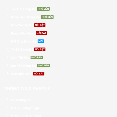
Tin Tức Bóng Đá
Nhận Định Bóng Đá
Nhà Cái Uy Tín
Bảng Xếp Hạng
Kết Quả Bóng Đá
Tỷ Số Bóng Đá
Lịch Thi Đấu
Soi Kèo Bóng Đá
Kèo Nhà Cái 5
THÔNG TIN & PHÁP LÝ
Về Chúng Tôi
Đội ngũ chuyên gia
Chính Sách Bảo Mật