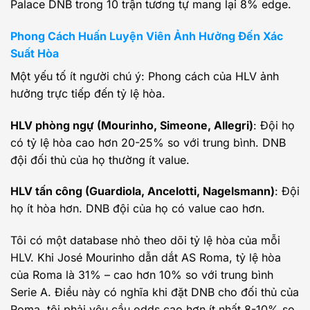
Palace DNB trong 10 trận tương tự mang lại 8% edge.
Phong Cách Huấn Luyện Viên Ảnh Hưởng Đến Xác
Suất Hòa
Một yếu tố ít người chú ý: Phong cách của HLV ảnh
hưởng trực tiếp đến tỷ lệ hòa.
HLV phòng ngự (Mourinho, Simeone, Allegri)
: Đội họ
có tỷ lệ hòa cao hơn 20-25% so với trung bình. DNB
đội đối thủ của họ thường ít value.
HLV tấn công (Guardiola, Ancelotti, Nagelsmann)
: Đội
họ ít hòa hơn. DNB đội của họ có value cao hơn.
Tôi có một database nhỏ theo dõi tỷ lệ hòa của mỗi
HLV. Khi José Mourinho dẫn dắt AS Roma, tỷ lệ hòa
của Roma là 31% – cao hơn 10% so với trung bình
Serie A. Điều này có nghĩa khi đặt DNB cho đối thủ của
Roma, tôi phải yêu cầu odds cao hơn ít nhất 8-10% so