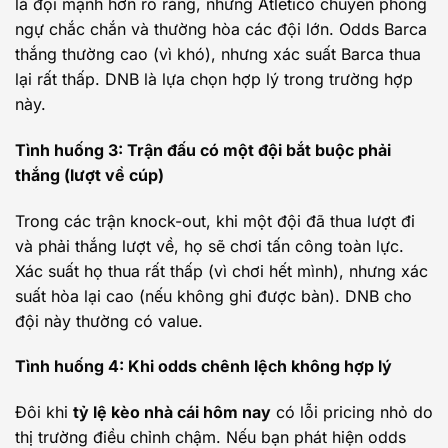
là đội mạnh hơn rõ ràng, nhưng Atletico chuyên phòng
ngự chắc chắn và thường hòa các đội lớn. Odds Barca
thắng thường cao (vì khó), nhưng xác suất Barca thua
lại rất thấp. DNB là lựa chọn hợp lý trong trường hợp
này.
Tình huống 3: Trận đấu có một đội bắt buộc phải
thắng (lượt về cúp)
Trong các trận knock-out, khi một đội đã thua lượt đi
và phải thắng lượt về, họ sẽ chơi tấn công toàn lực.
Xác suất họ thua rất thấp (vì chơi hết mình), nhưng xác
suất hòa lại cao (nếu không ghi được bàn). DNB cho
đội này thường có value.
Tình huống 4: Khi odds chênh lệch không hợp lý
Đôi khi
tỷ lệ kèo nhà cái hôm nay
có lỗi pricing nhỏ do
thị trường điều chỉnh chậm. Nếu bạn phát hiện odds