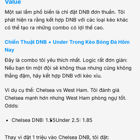
Value
Một sai lầm phổ biến là chỉ đặt DNB đơn thuần. Tôi
phát hiện ra rằng kết hợp DNB với các loại kèo khác
có thể tạo ra những combo có lợi thế cao.
Chiến Thuật DNB + Under Trong Kèo Bóng Đá Hôm
Nay
Đây là combo tôi yêu thích nhất. Logic rất đơn giản:
Nếu bạn tin một đội sẽ không thua nhưng cũng không
thắng đậm, hãy kết hợp DNB với kèo xỉu.
Ví dụ cụ thể: Chelsea vs West Ham. Tôi đánh giá
Chelsea mạnh hơn nhưng West Ham phòng ngự tốt.
Odds:
Chelsea DNB: 1.55
Under 2.5: 1.85
Thay vì đặt 1 triệu vào Chelsea DNB, tôi đặt: