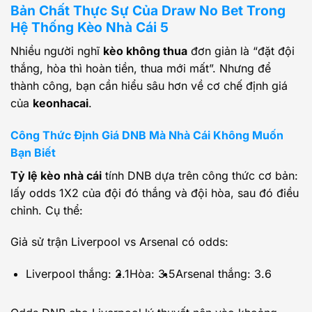
Bản Chất Thực Sự Của Draw No Bet Trong
Hệ Thống Kèo Nhà Cái 5
Nhiều người nghĩ
kèo không thua
đơn giản là “đặt đội
thắng, hòa thì hoàn tiền, thua mới mất”. Nhưng để
thành công, bạn cần hiểu sâu hơn về cơ chế định giá
của
keonhacai
.
Công Thức Định Giá DNB Mà Nhà Cái Không Muốn
Bạn Biết
Tỷ lệ kèo nhà cái
tính DNB dựa trên công thức cơ bản:
lấy odds 1X2 của đội đó thắng và đội hòa, sau đó điều
chỉnh. Cụ thể:
Giả sử trận Liverpool vs Arsenal có odds:
Liverpool thắng: 2.1
Hòa: 3.5
Arsenal thắng: 3.6