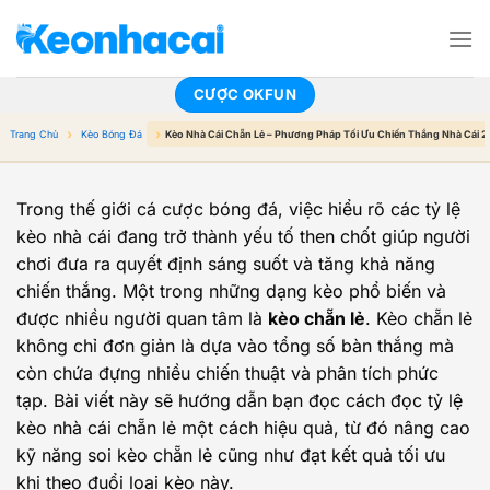
Bỏ
qua
nội
dung
CƯỢC OKFUN
Trang Chủ
Kèo Bóng Đá
Kèo Nhà Cái Chẵn Lẻ – Phương Pháp Tối Ưu Chiến Thắng Nhà Cái 
Trong thế giới cá cược bóng đá, việc hiểu rõ các tỷ lệ
kèo nhà cái đang trở thành yếu tố then chốt giúp người
chơi đưa ra quyết định sáng suốt và tăng khả năng
chiến thắng. Một trong những dạng kèo phổ biến và
được nhiều người quan tâm là
kèo chẵn lẻ
. Kèo chẵn lẻ
không chỉ đơn giản là dựa vào tổng số bàn thắng mà
còn chứa đựng nhiều chiến thuật và phân tích phức
tạp. Bài viết này sẽ hướng dẫn bạn đọc cách đọc tỷ lệ
kèo nhà cái chẵn lẻ một cách hiệu quả, từ đó nâng cao
kỹ năng soi kèo chẵn lẻ cũng như đạt kết quả tối ưu
khi theo đuổi loại kèo này.