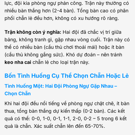
lực, đội kia phòng ngự phản công. Trận này thường có
nhiều bàn thắng hơn (2-4 bàn). Tổng bàn cao có phân
phối chẵn lẻ đều hơn, không có xu hướng rõ ràng.
Trận không còn ý nghĩa:
Hai đội đã chắc vị trí giữa
bảng, không tranh gì, gặp nhau vòng cuối. Trận này có
thể có nhiều bàn (cầu thủ chơi thoải mái) hoặc ít bàn
(cầu thủ không gắng sức). Khó dự đoán – nên tránh
keo nha cai
chẵn lẻ cho loại trận này.
Bốn Tình Huống Cụ Thể Chọn Chẵn Hoặc Lẻ
Tình Huống Một: Hai Đội Phòng Ngự Gặp Nhau –
Chọn Chẵn
Khi hai đội đều nổi tiếng về phòng ngự chặt chẽ, ít bàn
thua, tổng bàn thắng dự kiến thấp (0-2 bàn). Các kết
quả có thể: 0-0, 1-0, 0-1, 1-1, 2-0, 0-2 – 5 trong 6 kết
quả là chẵn. Xác suất chẵn lên đến 65-70%.