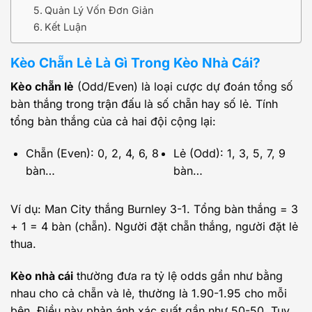
Quản Lý Vốn Đơn Giản
Kết Luận
Kèo Chẵn Lẻ Là Gì Trong Kèo Nhà Cái?
Kèo chẵn lẻ
(Odd/Even) là loại cược dự đoán tổng số
bàn thắng trong trận đấu là số chẵn hay số lẻ. Tính
tổng bàn thắng của cả hai đội cộng lại:
Chẵn (Even): 0, 2, 4, 6, 8
Lẻ (Odd): 1, 3, 5, 7, 9
bàn…
bàn…
Ví dụ: Man City thắng Burnley 3-1. Tổng bàn thắng = 3
+ 1 = 4 bàn (chẵn). Người đặt chẵn thắng, người đặt lẻ
thua.
Kèo nhà cái
thường đưa ra tỷ lệ odds gần như bằng
nhau cho cả chẵn và lẻ, thường là 1.90-1.95 cho mỗi
bên. Điều này phản ánh xác suất gần như 50-50. Tuy