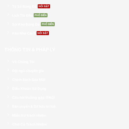
Tỷ Số Bóng Đá
Lịch Thi Đấu
Soi Kèo Bóng Đá
Kèo Nhà Cái 5
THÔNG TIN & PHÁP LÝ
Về Chúng Tôi
Đội ngũ chuyên gia
Chính Sách Bảo Mật
Điều Khoản Sử Dụng
Câu hỏi thường gặp (FAQ)
Bản quyền & Sở hữu trí tuệ
Miễn trừ trách nhiệm
Chơi Có Trách Nhiệm