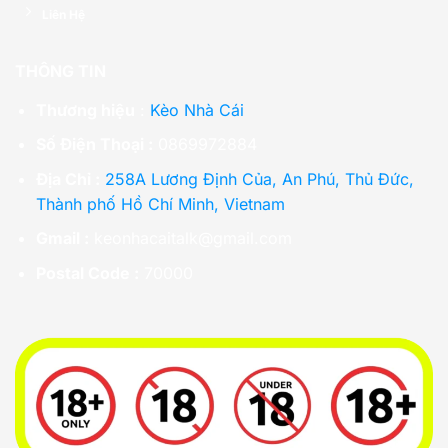
Liên Hệ
THÔNG TIN
Thương hiệu
:
Kèo Nhà Cái
Số Điện Thoại :
0869972884
Địa Chỉ :
258A Lương Định Của, An Phú, Thủ Đức,
Thành phố Hồ Chí Minh, Vietnam
Gmail :
keonhacaitalk@gmail.com
Postal Code :
70000