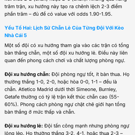
trăm trận, xu hướng này tạo ra chênh lệch 2-3 điểm
phần trăm – đủ để có value với odds 1.90-1.95.
Yếu Tố Hai: Lịch Sử Chẵn Lẻ Của Từng Đội Với Kèo
Nhà Cái 5
Một số đội có xu hướng tham gia vào các trận có tổng
bàn thắng chẵn, một số đội xu hướng lẻ. Điều này liên
quan đến phong cách chơi và chất lượng phòng ngự.
Đội xu hướng chẵn:
Đội phòng ngự tốt, ít bàn thua. Họ
thường thắng 1-0, 2-0, hoặc hòa 0-0, 1-1 – đều là
chẵn. Atletico Madrid dưới thời Simeone, Burnley,
Getafe thường có tỷ lệ trận kết thúc chẵn cao (55-
60%). Phong cách phòng ngự chặt chẽ giới hạn tổng
bàn thắng ở mức thấp và chẵn.
Đội xu hướng lẻ:
Đội tấn công mạnh nhưng phòng ngự
lỏng lẻo. Họ thường thắng 3-2, 4-1, hoặc thua 2-3 –