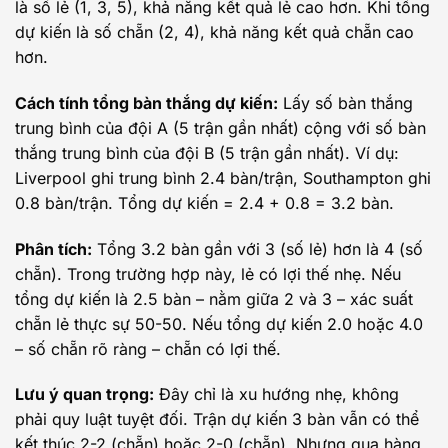
là số lẻ (1, 3, 5), khả năng kết quả lẻ cao hơn. Khi tổng
dự kiến là số chẵn (2, 4), khả năng kết quả chẵn cao
hơn.
Cách tính tổng bàn thắng dự kiến:
Lấy số bàn thắng
trung bình của đội A (5 trận gần nhất) cộng với số bàn
thắng trung bình của đội B (5 trận gần nhất). Ví dụ:
Liverpool ghi trung bình 2.4 bàn/trận, Southampton ghi
0.8 bàn/trận. Tổng dự kiến = 2.4 + 0.8 = 3.2 bàn.
Phân tích:
Tổng 3.2 bàn gần với 3 (số lẻ) hơn là 4 (số
chẵn). Trong trường hợp này, lẻ có lợi thế nhẹ. Nếu
tổng dự kiến là 2.5 bàn – nằm giữa 2 và 3 – xác suất
chẵn lẻ thực sự 50-50. Nếu tổng dự kiến 2.0 hoặc 4.0
– số chẵn rõ ràng – chẵn có lợi thế.
Lưu ý quan trọng:
Đây chỉ là xu hướng nhẹ, không
phải quy luật tuyệt đối. Trận dự kiến 3 bàn vẫn có thể
kết thúc 2-2 (chẵn) hoặc 2-0 (chẵn). Nhưng qua hàng