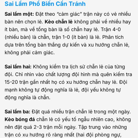
Sai Lầm Phổ Biến Cần Tránh
Sai lầm một:
Đặt theo “cảm giác” trận này có vẻ nhiều
bàn nên chọn lẻ.
Kèo chẵn lẻ
không phải về nhiều hay
ít bàn, mà về tổng bàn là số chẵn hay lẻ. Trận 4-0
(nhiều bàn) là chẵn, trận 1-0 (ít bàn) là lẻ. Phân tích
dựa trên tổng bàn thắng dự kiến và xu hướng chẵn lẻ,
không phải cảm giác.
Sai lầm hai:
Không kiểm tra lịch sử chẵn lẻ của từng
đội. Chỉ nhìn vào chất lượng đội hình mà quên kiểm tra
15-20 trận gần nhất họ có xu hướng chẵn hay lẻ. Đội
mạnh không tự động nghĩa là lẻ, đội yếu không tự
động nghĩa là chẵn.
Sai lầm ba:
Đặt quá nhiều trận chẵn lẻ trong một ngày.
Kèo bóng đá
chẵn lẻ có yếu tố ngẫu nhiên cao, không
nên đặt quá 2-3 trận mỗi ngày. Tập trung vào những
trận có xu hướng rõ ràng nhất (hai đội phòng ngự,