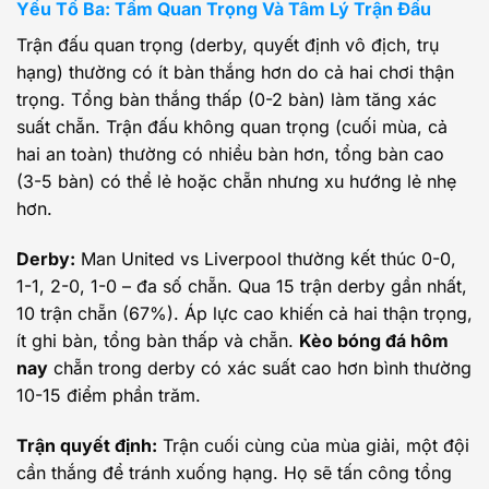
Yếu Tố Ba: Tầm Quan Trọng Và Tâm Lý Trận Đấu
Trận đấu quan trọng (derby, quyết định vô địch, trụ
hạng) thường có ít bàn thắng hơn do cả hai chơi thận
trọng. Tổng bàn thắng thấp (0-2 bàn) làm tăng xác
suất chẵn. Trận đấu không quan trọng (cuối mùa, cả
hai an toàn) thường có nhiều bàn hơn, tổng bàn cao
(3-5 bàn) có thể lẻ hoặc chẵn nhưng xu hướng lẻ nhẹ
hơn.
Derby:
Man United vs Liverpool thường kết thúc 0-0,
1-1, 2-0, 1-0 – đa số chẵn. Qua 15 trận derby gần nhất,
10 trận chẵn (67%). Áp lực cao khiến cả hai thận trọng,
ít ghi bàn, tổng bàn thấp và chẵn.
Kèo bóng đá hôm
nay
chẵn trong derby có xác suất cao hơn bình thường
10-15 điểm phần trăm.
Trận quyết định:
Trận cuối cùng của mùa giải, một đội
cần thắng để tránh xuống hạng. Họ sẽ tấn công tổng