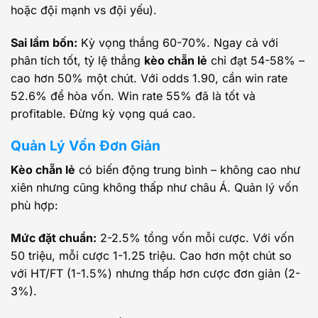
hoặc đội mạnh vs đội yếu).
Sai lầm bốn:
Kỳ vọng thắng 60-70%. Ngay cả với
phân tích tốt, tỷ lệ thắng
kèo chẵn lẻ
chỉ đạt 54-58% –
cao hơn 50% một chút. Với odds 1.90, cần win rate
52.6% để hòa vốn. Win rate 55% đã là tốt và
profitable. Đừng kỳ vọng quá cao.
Quản Lý Vốn Đơn Giản
Kèo chẵn lẻ
có biến động trung bình – không cao như
xiên nhưng cũng không thấp như châu Á. Quản lý vốn
phù hợp:
Mức đặt chuẩn:
2-2.5% tổng vốn mỗi cược. Với vốn
50 triệu, mỗi cược 1-1.25 triệu. Cao hơn một chút so
với HT/FT (1-1.5%) nhưng thấp hơn cược đơn giản (2-
3%).