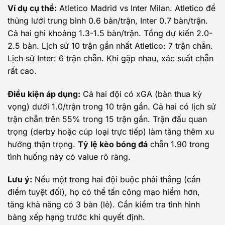
Ví dụ cụ thể:
Atletico Madrid vs Inter Milan. Atletico để
thủng lưới trung bình 0.6 bàn/trận, Inter 0.7 bàn/trận.
Cả hai ghi khoảng 1.3-1.5 bàn/trận. Tổng dự kiến 2.0-
2.5 bàn. Lịch sử 10 trận gần nhất Atletico: 7 trận chẵn.
Lịch sử Inter: 6 trận chẵn. Khi gặp nhau, xác suất chẵn
rất cao.
Điều kiện áp dụng:
Cả hai đội có xGA (bàn thua kỳ
vọng) dưới 1.0/trận trong 10 trận gần. Cả hai có lịch sử
trận chẵn trên 55% trong 15 trận gần. Trận đấu quan
trọng (derby hoặc cúp loại trực tiếp) làm tăng thêm xu
hướng thận trọng.
Tỷ lệ kèo bóng đá
chẵn 1.90 trong
tình huống này có value rõ ràng.
Lưu ý:
Nếu một trong hai đội buộc phải thắng (cần
điểm tuyệt đối), họ có thể tấn công mạo hiểm hơn,
tăng khả năng có 3 bàn (lẻ). Cần kiểm tra tình hình
bảng xếp hạng trước khi quyết định.