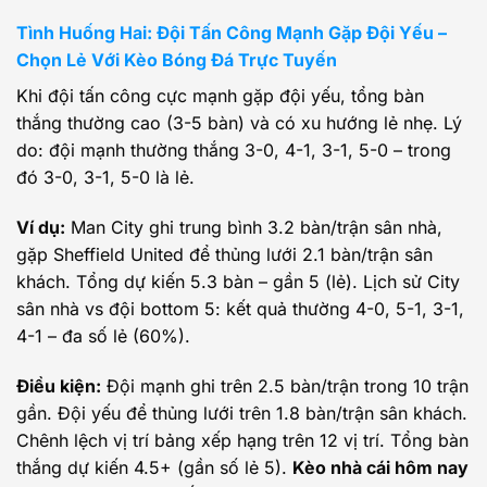
Tình Huống Hai: Đội Tấn Công Mạnh Gặp Đội Yếu –
Chọn Lẻ Với Kèo Bóng Đá Trực Tuyến
Khi đội tấn công cực mạnh gặp đội yếu, tổng bàn
thắng thường cao (3-5 bàn) và có xu hướng lẻ nhẹ. Lý
do: đội mạnh thường thắng 3-0, 4-1, 3-1, 5-0 – trong
đó 3-0, 3-1, 5-0 là lẻ.
Ví dụ:
Man City ghi trung bình 3.2 bàn/trận sân nhà,
gặp Sheffield United để thủng lưới 2.1 bàn/trận sân
khách. Tổng dự kiến 5.3 bàn – gần 5 (lẻ). Lịch sử City
sân nhà vs đội bottom 5: kết quả thường 4-0, 5-1, 3-1,
4-1 – đa số lẻ (60%).
Điều kiện:
Đội mạnh ghi trên 2.5 bàn/trận trong 10 trận
gần. Đội yếu để thủng lưới trên 1.8 bàn/trận sân khách.
Chênh lệch vị trí bảng xếp hạng trên 12 vị trí. Tổng bàn
thắng dự kiến 4.5+ (gần số lẻ 5).
Kèo nhà cái hôm nay