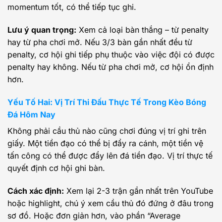
momentum tốt, có thể tiếp tục ghi.
Lưu ý quan trọng:
Xem cả loại bàn thắng – từ penalty
hay từ pha chơi mở. Nếu 3/3 bàn gần nhất đều từ
penalty, cơ hội ghi tiếp phụ thuộc vào việc đội có được
penalty hay không. Nếu từ pha chơi mở, cơ hội ổn định
hơn.
Yếu Tố Hai: Vị Trí Thi Đấu Thực Tế Trong Kèo Bóng
Đá Hôm Nay
Không phải cầu thủ nào cũng chơi đúng vị trí ghi trên
giấy. Một tiền đạo có thể bị đẩy ra cánh, một tiền vệ
tấn công có thể được đẩy lên đá tiền đạo. Vị trí thực tế
quyết định cơ hội ghi bàn.
Cách xác định:
Xem lại 2-3 trận gần nhất trên YouTube
hoặc highlight, chú ý xem cầu thủ đó đứng ở đâu trong
sơ đồ. Hoặc đơn giản hơn, vào phần “Average