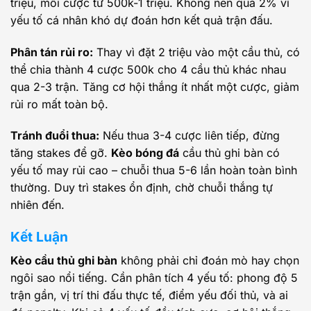
triệu, mỗi cược từ 500k-1 triệu. Không nên quá 2% vì
yếu tố cá nhân khó dự đoán hơn kết quả trận đấu.
Phân tán rủi ro:
Thay vì đặt 2 triệu vào một cầu thủ, có
thể chia thành 4 cược 500k cho 4 cầu thủ khác nhau
qua 2-3 trận. Tăng cơ hội thắng ít nhất một cược, giảm
rủi ro mất toàn bộ.
Tránh đuổi thua:
Nếu thua 3-4 cược liên tiếp, đừng
tăng stakes để gỡ.
Kèo bóng đá
cầu thủ ghi bàn có
yếu tố may rủi cao – chuỗi thua 5-6 lần hoàn toàn bình
thường. Duy trì stakes ổn định, chờ chuỗi thắng tự
nhiên đến.
Kết Luận
Kèo cầu thủ ghi bàn
không phải chỉ đoán mò hay chọn
ngôi sao nổi tiếng. Cần phân tích 4 yếu tố: phong độ 5
trận gần, vị trí thi đấu thực tế, điểm yếu đối thủ, và ai