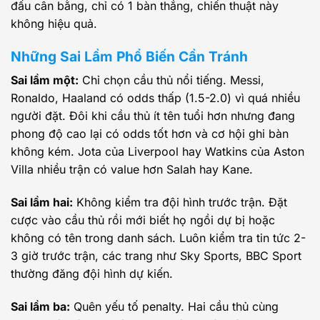
đấu cân bằng, chỉ có 1 bàn thắng, chiến thuật này
không hiệu quả.
Những Sai Lầm Phổ Biến Cần Tránh
Sai lầm một:
Chỉ chọn cầu thủ nổi tiếng. Messi,
Ronaldo, Haaland có odds thấp (1.5-2.0) vì quá nhiều
người đặt. Đôi khi cầu thủ ít tên tuổi hơn nhưng đang
phong độ cao lại có odds tốt hơn và cơ hội ghi bàn
không kém. Jota của Liverpool hay Watkins của Aston
Villa nhiều trận có value hơn Salah hay Kane.
Sai lầm hai:
Không kiểm tra đội hình trước trận. Đặt
cược vào cầu thủ rồi mới biết họ ngồi dự bị hoặc
không có tên trong danh sách. Luôn kiểm tra tin tức 2-
3 giờ trước trận, các trang như Sky Sports, BBC Sport
thường đăng đội hình dự kiến.
Sai lầm ba:
Quên yếu tố penalty. Hai cầu thủ cùng