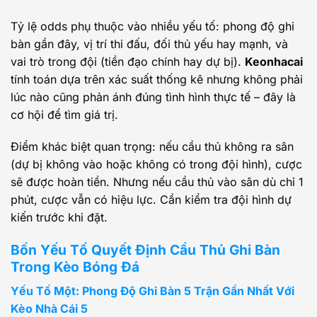
Tỷ lệ odds phụ thuộc vào nhiều yếu tố: phong độ ghi
bàn gần đây, vị trí thi đấu, đối thủ yếu hay mạnh, và
vai trò trong đội (tiền đạo chính hay dự bị).
Keonhacai
tính toán dựa trên xác suất thống kê nhưng không phải
lúc nào cũng phản ánh đúng tình hình thực tế – đây là
cơ hội để tìm giá trị.
Điểm khác biệt quan trọng: nếu cầu thủ không ra sân
(dự bị không vào hoặc không có trong đội hình), cược
sẽ được hoàn tiền. Nhưng nếu cầu thủ vào sân dù chỉ 1
phút, cược vẫn có hiệu lực. Cần kiểm tra đội hình dự
kiến trước khi đặt.
Bốn Yếu Tố Quyết Định Cầu Thủ Ghi Bàn
Trong Kèo Bóng Đá
Yếu Tố Một: Phong Độ Ghi Bàn 5 Trận Gần Nhất Với
Kèo Nhà Cái 5