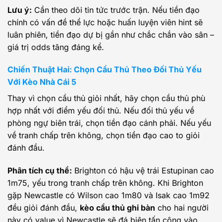
Lưu ý:
Cần theo dõi tin tức trước trận. Nếu tiền đạo
chính có vấn đề thể lực hoặc huấn luyện viên hint sẽ
luân phiên, tiền đạo dự bị gần như chắc chắn vào sân –
giá trị odds tăng đáng kể.
Chiến Thuật Hai: Chọn Cầu Thủ Theo Đối Thủ Yếu
Với Kèo Nhà Cái 5
Thay vì chọn cầu thủ giỏi nhất, hãy chọn cầu thủ phù
hợp nhất với điểm yếu đối thủ. Nếu đối thủ yếu về
phòng ngự biên trái, chọn tiền đạo cánh phải. Nếu yếu
về tranh chấp trên không, chọn tiền đạo cao to giỏi
đánh đầu.
Phân tích cụ thể:
Brighton có hậu vệ trái Estupinan cao
1m75, yếu trong tranh chấp trên không. Khi Brighton
gặp Newcastle có Wilson cao 1m80 và Isak cao 1m92
đều giỏi đánh đầu,
kèo cầu thủ ghi bàn
cho hai người
này có value vì Newcastle sẽ đá biên tấn công vào