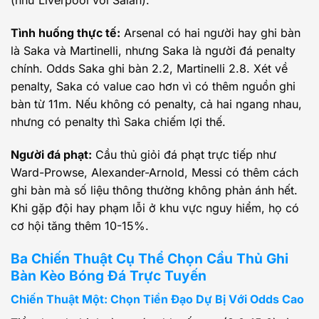
(như Liverpool với Salah).
Tình huống thực tế:
Arsenal có hai người hay ghi bàn
là Saka và Martinelli, nhưng Saka là người đá penalty
chính. Odds Saka ghi bàn 2.2, Martinelli 2.8. Xét về
penalty, Saka có value cao hơn vì có thêm nguồn ghi
bàn từ 11m. Nếu không có penalty, cả hai ngang nhau,
nhưng có penalty thì Saka chiếm lợi thế.
Người đá phạt:
Cầu thủ giỏi đá phạt trực tiếp như
Ward-Prowse, Alexander-Arnold, Messi có thêm cách
ghi bàn mà số liệu thông thường không phản ánh hết.
Khi gặp đội hay phạm lỗi ở khu vực nguy hiểm, họ có
cơ hội tăng thêm 10-15%.
Ba Chiến Thuật Cụ Thể Chọn Cầu Thủ Ghi
Bàn Kèo Bóng Đá Trực Tuyến
Chiến Thuật Một: Chọn Tiền Đạo Dự Bị Với Odds Cao