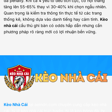
đá penalty. Khi cả 4 yếu tố đều tích cực, cơ hội thắng
tăng lên 55-65% thay vì 30-40% khi chọn ngẫu nhiên.
Quan trọng là kiểm tra thông tin thực tế từ các trang
thống kê, không dựa vào danh tiếng hay cảm tính.
Kèo
nhà cái
cầu thủ ghi bàn có odds hấp dẫn nhưng cần
phương pháp rõ ràng mới có lợi nhuận bền vững.
Kèo Nhà Cái
tại aeindri.com chuyên cung cấp kèo nhà
cái, tỷ lệ kèo nhà cái trực tuyến, tỷ lệ kèo bóng đá, ty