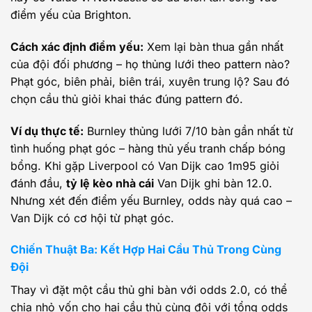
điểm yếu của Brighton.
Cách xác định điểm yếu:
Xem lại bàn thua gần nhất
của đội đối phương – họ thủng lưới theo pattern nào?
Phạt góc, biên phải, biên trái, xuyên trung lộ? Sau đó
chọn cầu thủ giỏi khai thác đúng pattern đó.
Ví dụ thực tế:
Burnley thủng lưới 7/10 bàn gần nhất từ
tình huống phạt góc – hàng thủ yếu tranh chấp bóng
bổng. Khi gặp Liverpool có Van Dijk cao 1m95 giỏi
đánh đầu,
tỷ lệ kèo nhà cái
Van Dijk ghi bàn 12.0.
Nhưng xét đến điểm yếu Burnley, odds này quá cao –
Van Dijk có cơ hội từ phạt góc.
Chiến Thuật Ba: Kết Hợp Hai Cầu Thủ Trong Cùng
Đội
Thay vì đặt một cầu thủ ghi bàn với odds 2.0, có thể
chia nhỏ vốn cho hai cầu thủ cùng đội với tổng odds