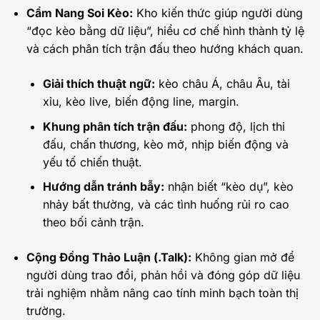
Cẩm Nang Soi Kèo:
Kho kiến thức giúp người dùng
“đọc kèo bằng dữ liệu”, hiểu cơ chế hình thành tỷ lệ
và cách phân tích trận đấu theo hướng khách quan.
Giải thích thuật ngữ:
kèo châu Á, châu Âu, tài
xỉu, kèo live, biến động line, margin.
Khung phân tích trận đấu:
phong độ, lịch thi
đấu, chấn thương, kèo mở, nhịp biến động và
yếu tố chiến thuật.
Hướng dẫn tránh bẫy:
nhận biết “kèo dụ”, kèo
nhảy bất thường, và các tình huống rủi ro cao
theo bối cảnh trận.
Cộng Đồng Thảo Luận (.Talk):
Không gian mở để
người dùng trao đổi, phản hồi và đóng góp dữ liệu
trải nghiệm nhằm nâng cao tính minh bạch toàn thị
trường.