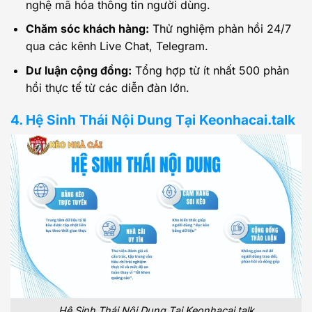
nghệ mã hóa thông tin người dùng.
Chăm sóc khách hàng:
Thử nghiệm phản hồi 24/7
qua các kênh Live Chat, Telegram.
Dư luận cộng đồng:
Tổng hợp từ ít nhất 500 phản
hồi thực tế từ các diễn đàn lớn.
4. Hệ Sinh Thái Nội Dung Tại Keonhacai.talk
Hệ Sinh Thái Nội Dung Tại Keonhacai.talk