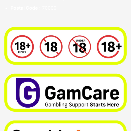
Postal Code :
70000