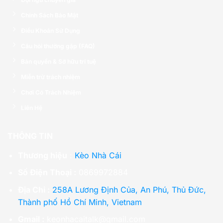
Chính Sách Bảo Mật
Điều Khoản Sử Dụng
Câu hỏi thường gặp (FAQ)
Bản quyền & Sở hữu trí tuệ
Miễn trừ trách nhiệm
Chơi Có Trách Nhiệm
Liên Hệ
THÔNG TIN
Thương hiệu
:
Kèo Nhà Cái
Số Điện Thoại :
0869972884
Địa Chỉ :
258A Lương Định Của, An Phú, Thủ Đức,
Thành phố Hồ Chí Minh, Vietnam
Gmail :
keonhacaitalk@gmail.com