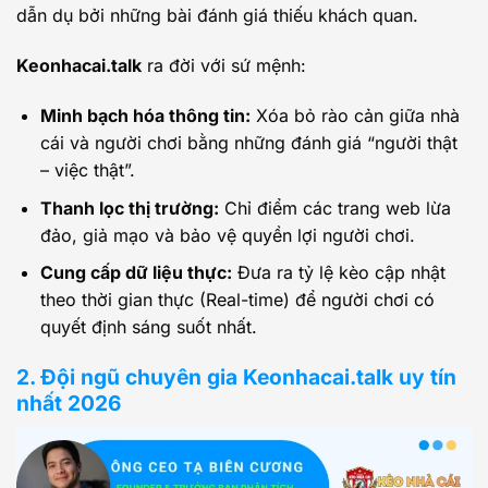
dẫn dụ bởi những bài đánh giá thiếu khách quan.
Keonhacai.talk
ra đời với sứ mệnh:
Minh bạch hóa thông tin:
Xóa bỏ rào cản giữa nhà
cái và người chơi bằng những đánh giá “người thật
– việc thật”.
Thanh lọc thị trường:
Chỉ điểm các trang web lừa
đảo, giả mạo và bảo vệ quyền lợi người chơi.
Cung cấp dữ liệu thực:
Đưa ra tỷ lệ kèo cập nhật
theo thời gian thực (Real-time) để người chơi có
quyết định sáng suốt nhất.
2. Đội ngũ chuyên gia Keonhacai.talk uy tín
nhất 2026