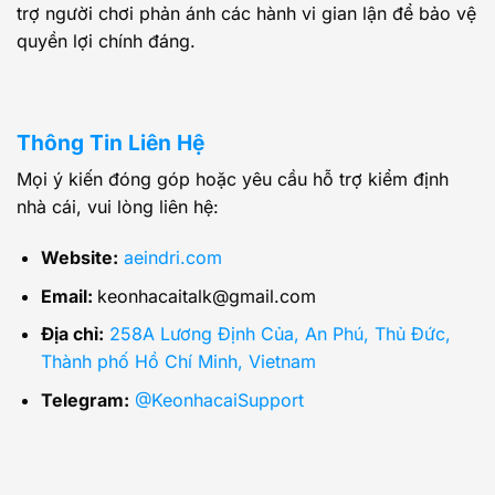
trợ người chơi phản ánh các hành vi gian lận để bảo vệ
quyền lợi chính đáng.
Thông Tin Liên Hệ
Mọi ý kiến đóng góp hoặc yêu cầu hỗ trợ kiểm định
nhà cái, vui lòng liên hệ:
Website:
aeindri.com
Email:
keonhacaitalk@gmail.com
Địa chỉ:
258A Lương Định Của, An Phú, Thủ Đức,
Thành phố Hồ Chí Minh, Vietnam
Telegram:
@KeonhacaiSupport