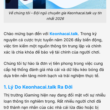
Về chúng tôi – Đội ngũ chuyên gia Keonhacai.talk uy tín
nhất 2026
Chào mừng bạn đến với
Keonhacai.talk
. Trong kỷ
nguyên cá cược trực tuyến năm 2026 đầy biến động,
việc tìm kiếm một nguồn thông tin trung lập và chính
xác là chìa khóa để bảo vệ tài chính của người chơi.
Chúng tôi tự hào là đơn vị tiên phong trong việc cung
cấp hệ thống đánh giá nhà cái và dữ liệu kèo bóng đá
dựa trên nền tảng minh bạch và trải nghiệm thực tế.
1. Lý Do Keonhacai.talk Ra Đời
Thị trường iGaming hiện nay đang đối mặt với sự nhiễu
loạn thông tin nghiêm trọng. Rất nhiều người chơi đã
trở thành nạn nhân của các nhà cái lừa đảo hoặc bị