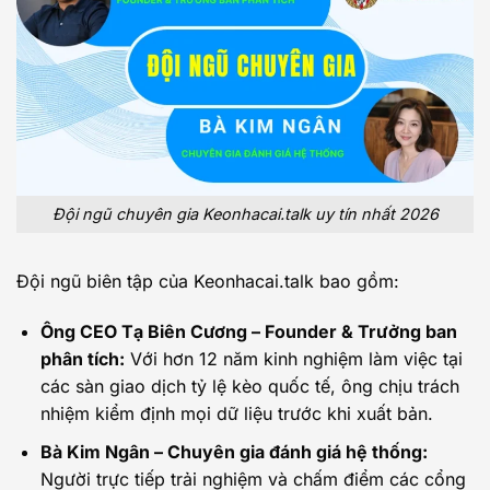
Đội ngũ chuyên gia Keonhacai.talk uy tín nhất 2026
Đội ngũ biên tập của Keonhacai.talk bao gồm:
Ông CEO Tạ Biên Cương – Founder & Trưởng ban
phân tích:
Với hơn 12 năm kinh nghiệm làm việc tại
các sàn giao dịch tỷ lệ kèo quốc tế, ông chịu trách
nhiệm kiểm định mọi dữ liệu trước khi xuất bản.
Bà Kim Ngân – Chuyên gia đánh giá hệ thống:
Người trực tiếp trải nghiệm và chấm điểm các cổng