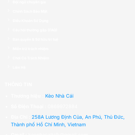
Đội ngũ chuyên gia
Chính Sách Bảo Mật
Điều Khoản Sử Dụng
Câu hỏi thường gặp (FAQ)
Bản quyền & Sở hữu trí tuệ
Miễn trừ trách nhiệm
Chơi Có Trách Nhiệm
Liên Hệ
THÔNG TIN
Thương hiệu
:
Kèo Nhà Cái
Số Điện Thoại :
0869972884
Địa Chỉ :
258A Lương Định Của, An Phú, Thủ Đức,
Thành phố Hồ Chí Minh, Vietnam
Gmail :
keonhacaitalk@gmail.com