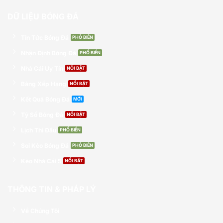
DỮ LIỆU BÓNG ĐÁ
Tin Tức Bóng Đá
Nhận Định Bóng Đá
Nhà Cái Uy Tín
Bảng Xếp Hạng
Kết Quả Bóng Đá
Tỷ Số Bóng Đá
Lịch Thi Đấu
Soi Kèo Bóng Đá
Kèo Nhà Cái 5
THÔNG TIN & PHÁP LÝ
Về Chúng Tôi