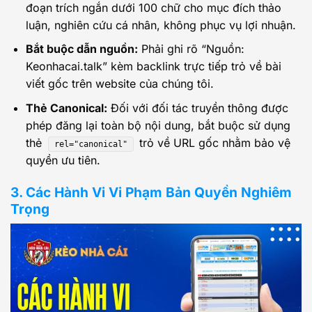
đoạn trích ngắn dưới 100 chữ cho mục đích thảo
luận, nghiên cứu cá nhân, không phục vụ lợi nhuận.
Bắt buộc dẫn nguồn:
Phải ghi rõ “Nguồn:
Keonhacai.talk” kèm backlink trực tiếp trỏ về bài
viết gốc trên website của chúng tôi.
Thẻ Canonical:
Đối với đối tác truyền thông được
phép đăng lại toàn bộ nội dung, bắt buộc sử dụng
thẻ
trỏ về URL gốc nhằm bảo vệ
rel="canonical"
quyền ưu tiên.
3. Các Hành Vi Vi Phạm Bản Quyền Nghiêm
Trọng