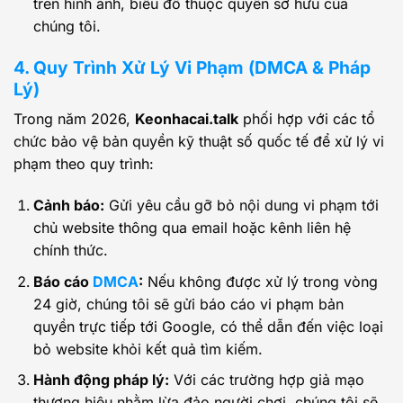
trên hình ảnh, biểu đồ thuộc quyền sở hữu của
chúng tôi.
4. Quy Trình Xử Lý Vi Phạm (DMCA & Pháp
Lý)
Trong năm 2026,
Keonhacai.talk
phối hợp với các tổ
chức bảo vệ bản quyền kỹ thuật số quốc tế để xử lý vi
phạm theo quy trình:
Cảnh báo:
Gửi yêu cầu gỡ bỏ nội dung vi phạm tới
chủ website thông qua email hoặc kênh liên hệ
chính thức.
Báo cáo
DMCA
:
Nếu không được xử lý trong vòng
24 giờ, chúng tôi sẽ gửi báo cáo vi phạm bản
quyền trực tiếp tới Google, có thể dẫn đến việc loại
bỏ website khỏi kết quả tìm kiếm.
Hành động pháp lý:
Với các trường hợp giả mạo
thương hiệu nhằm lừa đảo người chơi, chúng tôi sẽ