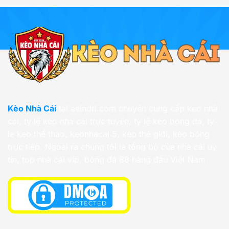
Kèo Nhà Cái
tại aeindri.com chuyên cung cấp kèo nhà
cái, tỷ lệ kèo nhà cái trực tuyến, tỷ lệ kèo bóng đá, ty
le keo thể thao, keonhacai 5, kèo thế giới, kèo bóng
trực tiếp. Ngoài ra chúng tôi là tổng bộ của nhà cái uy
tín, top nhà cái vip, bóng đá 88 hàng đầu Việt Nam