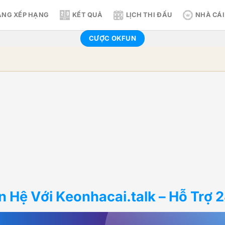
LỊCH THI ĐẤU
ẢNG XẾP HẠNG
KẾT QUẢ
NHÀ CÁI
CƯỢC OKFUN
n Hệ Với Keonhacai.talk – Hỗ Trợ 