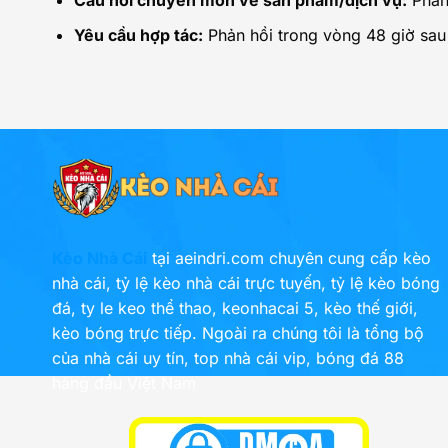
Câu hỏi chuyên môn về sản phẩm/dịch vụ:
Phản 
Yêu cầu hợp tác:
Phản hồi trong vòng 48 giờ sau
Kèo Nhà Cái
tại aeindri.com chuyên cung cấp kèo
nhà cái, tỷ lệ kèo nhà cái trực tuyến, tỷ lệ kèo bóng
đá, ty le keo thể thao, keonhacai 5, kèo thế giới,
kèo bóng trực tiếp. Ngoài ra chúng tôi là tổng bộ
của nhà cái uy tín, top nhà cái vip, bóng đá 88
hàng đầu Việt Nam