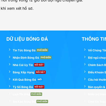
hồi trong vòng 12 giờ bởi đội ngũ chuyên gia.
 khi xem xét hồ sơ.
DỮ LIỆU BÓNG ĐÁ
THÔNG TI
Tin Tức Bóng Đá
Về Chúng Tô
Nhận Định Bóng Đá
Đội ngũ chuy
Nhà Cái Uy Tín
Chính Sách 
Bảng Xếp Hạng
Điều Khoản 
Kết Quả Bóng Đá
Câu hỏi thườ
Tỷ Số Bóng Đá
Bản quyền & S
Lịch Thi Đấu
Miễn trừ trá
Soi Kèo Bóng Đá
Chơi Có Trá