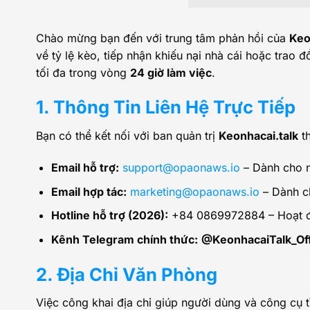
Chào mừng bạn đến với trung tâm phản hồi của
Keo
về tỷ lệ kèo, tiếp nhận khiếu nại nhà cái hoặc trao
tối đa trong vòng
24 giờ làm việc
.
1. Thông Tin Liên Hệ Trực Tiếp
Bạn có thể kết nối với ban quản trị
Keonhacai.talk
th
Email hỗ trợ:
support@opaonaws.io
– Dành cho ng
Email hợp tác:
marketing@opaonaws.io
– Dành ch
Hotline hỗ trợ (2026):
+84 0869972884 – Hoạt đ
Kênh Telegram chính thức:
@KeonhacaiTalk_Off
2. Địa Chỉ Văn Phòng
Việc công khai địa chỉ giúp người dùng và công cụ 