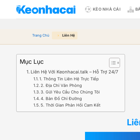
Bỏ
KÈO NHÀ CÁI
B
qua
nội
dung
Trang Chủ
Liên Hệ
Mục Lục
Liên Hệ Với Keonhacai.talk – Hỗ Trợ 24/7
1. Thông Tin Liên Hệ Trực Tiếp
2. Địa Chỉ Văn Phòng
3. Gửi Yêu Cầu Cho Chúng Tôi
4. Bản Đồ Chỉ Đường
5. Thời Gian Phản Hồi Cam Kết
Liê