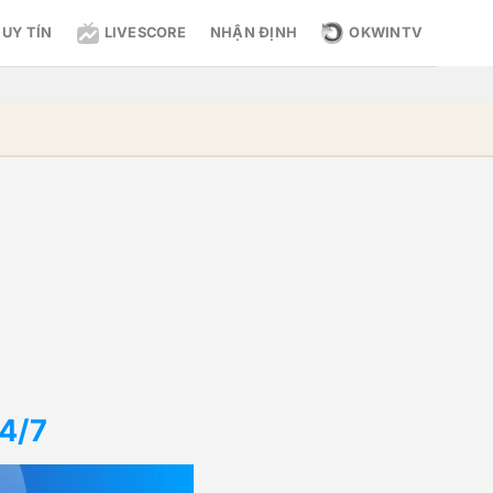
OKWINTV
 UY TÍN
LIVESCORE
NHẬN ĐỊNH
24/7