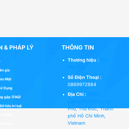
N & PHÁP LÝ
THÔNG TIN
Thương hiệu
:
Kèo
i
Nhà Cái
ên gia
Số Điện Thoại :
Bảo Mật
0869972884
Sử Dụng
Địa Chỉ :
258A
ng gặp (FAQ)
Lương Định Của, An
ở hữu trí tuệ
Phú, Thủ Đức, Thành
ch nhiệm
phố Hồ Chí Minh,
Vietnam
ch Nhiệm