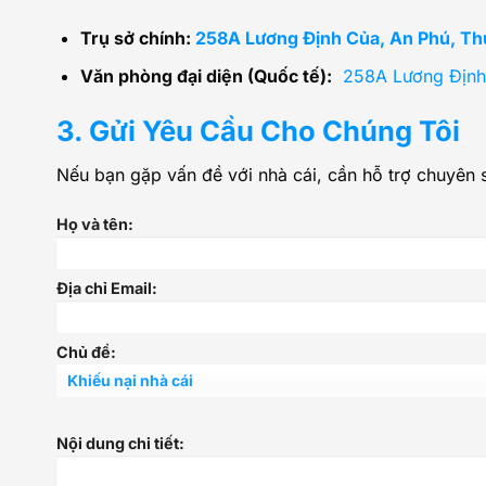
Trụ sở chính:
258A Lương Định Của, An Phú, Th
Văn phòng đại diện (Quốc tế):
258A Lương Định
3. Gửi Yêu Cầu Cho Chúng Tôi
Nếu bạn gặp vấn đề với nhà cái, cần hỗ trợ chuyên 
Họ và tên:
Địa chỉ Email:
Chủ đề:
Nội dung chi tiết: