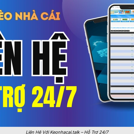
Liên Hệ Với Keonhacai.talk – Hỗ Trợ 24/7