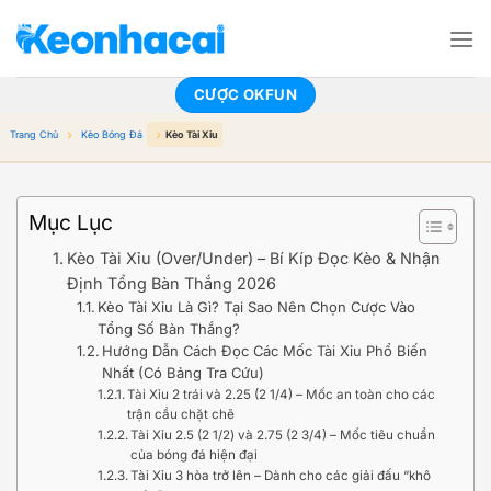
Bỏ
qua
nội
dung
CƯỢC OKFUN
Trang Chủ
Kèo Bóng Đá
Kèo Tài Xỉu
Mục Lục
Kèo Tài Xỉu (Over/Under) – Bí Kíp Đọc Kèo & Nhận
Định Tổng Bàn Thắng 2026
Kèo Tài Xỉu Là Gì? Tại Sao Nên Chọn Cược Vào
Tổng Số Bàn Thắng?
Hướng Dẫn Cách Đọc Các Mốc Tài Xỉu Phổ Biến
Nhất (Có Bảng Tra Cứu)
Tài Xỉu 2 trái và 2.25 (2 1/4) – Mốc an toàn cho các
trận cầu chặt chẽ
Tài Xỉu 2.5 (2 1/2) và 2.75 (2 3/4) – Mốc tiêu chuẩn
của bóng đá hiện đại
Tài Xỉu 3 hòa trở lên – Dành cho các giải đấu “khô