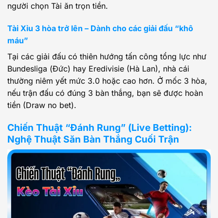
người chọn Tài ăn trọn tiền.
Tài Xỉu 3 hòa trở lên – Dành cho các giải đấu “khô
máu”
Tại các giải đấu có thiên hướng tấn công tổng lực như
Bundesliga (Đức) hay Eredivisie (Hà Lan), nhà cái
thường niêm yết mức 3.0 hoặc cao hơn. Ở mốc 3 hòa,
nếu trận đấu có đúng 3 bàn thắng, bạn sẽ được hoàn
tiền (Draw no bet).
Chiến Thuật “Đánh Rung” (Live Betting):
Nghệ Thuật Săn Bàn Thắng Cuối Trận