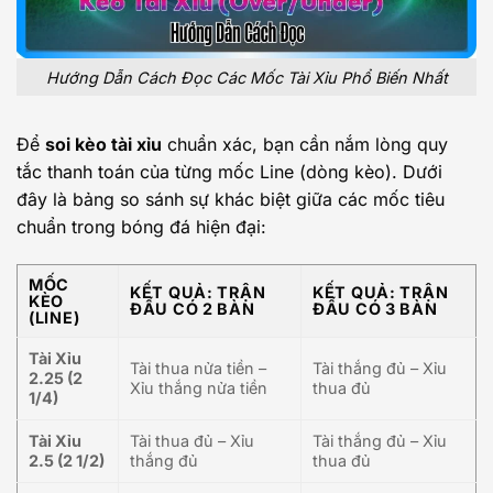
Hướng Dẫn Cách Đọc Các Mốc Tài Xỉu Phổ Biến Nhất
Để
soi kèo tài xỉu
chuẩn xác, bạn cần nắm lòng quy
tắc thanh toán của từng mốc Line (dòng kèo). Dưới
đây là bảng so sánh sự khác biệt giữa các mốc tiêu
chuẩn trong bóng đá hiện đại:
MỐC
KẾT QUẢ: TRẬN
KẾT QUẢ: TRẬN
KÈO
ĐẤU CÓ 2 BÀN
ĐẤU CÓ 3 BÀN
(LINE)
Tài Xỉu
Tài thua nửa tiền –
Tài thắng đủ – Xỉu
2.25 (2
Xỉu thắng nửa tiền
thua đủ
1/4)
Tài Xỉu
Tài thua đủ – Xỉu
Tài thắng đủ – Xỉu
2.5 (2 1/2)
thắng đủ
thua đủ