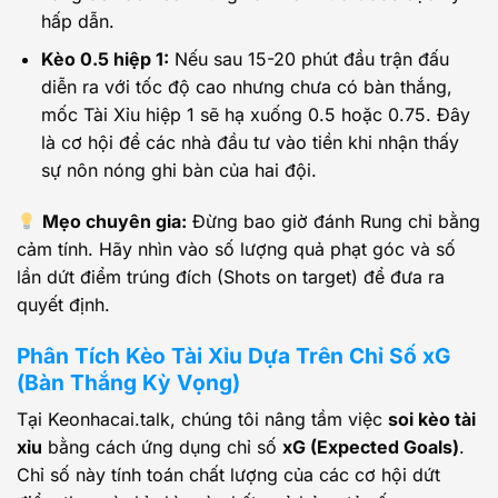
hấp dẫn.
Kèo 0.5 hiệp 1:
Nếu sau 15-20 phút đầu trận đấu
diễn ra với tốc độ cao nhưng chưa có bàn thắng,
mốc Tài Xỉu hiệp 1 sẽ hạ xuống 0.5 hoặc 0.75. Đây
là cơ hội để các nhà đầu tư vào tiền khi nhận thấy
sự nôn nóng ghi bàn của hai đội.
Mẹo chuyên gia:
Đừng bao giờ đánh Rung chỉ bằng
cảm tính. Hãy nhìn vào số lượng quả phạt góc và số
lần dứt điểm trúng đích (Shots on target) để đưa ra
quyết định.
Phân Tích Kèo Tài Xỉu Dựa Trên Chỉ Số xG
(Bàn Thắng Kỳ Vọng)
Tại Keonhacai.talk, chúng tôi nâng tầm việc
soi kèo tài
xỉu
bằng cách ứng dụng chỉ số
xG (Expected Goals)
.
Chỉ số này tính toán chất lượng của các cơ hội dứt