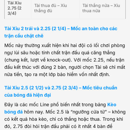
Tài Xỉu
Tài thua đủ – Xỉu
Tài thắng nửa – Xỉu
2.75 (2
thắng đủ
thua nửa
3/4)
Tài Xỉu 2 trái và 2.25 (2 1/4) – Mốc an toàn cho các
trận cầu chặt chẽ
Mốc này thường xuất hiện khi hai đội có lối chơi phòng
ngự lùi sâu hoặc tính chất trận đấu quá căng thẳng
(chung kết, lượt về knock-out). Với mốc 2.25, nếu trận
đấu kết thúc với đúng 2 bàn, người chọn Tài sẽ chỉ mất
nửa tiền, tạo ra một lớp bảo hiểm vốn nhất định.
Tài Xỉu 2.5 (2 1/2) và 2.75 (2 3/4) – Mốc tiêu chuẩn
của bóng đá hiện đại
Đây là các mốc Line phổ biến nhất trong bảng
Kèo
bóng đá
hôm nay. Mốc 2.5 là “ngưỡng cửa tử” – không
có kết quả hòa kèo, chỉ có thắng hoặc thua. Trong khi
đó, 2.75 đòi hỏi trận đấu phải có ít nhất 4 bàn để