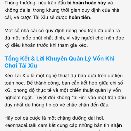
Thông thường, nếu trận đấu
bị hoãn hoặc hủy
và
không đá lại trong khung thời gian quy định của nhà
cái, vé cược Tài Xỉu sẽ được
hoàn tiền
.
Một số nhà cái có quy định riêng nếu trận đã diễn ra
đủ một mốc phút nhất định, vì vậy người chơi nên đọc
kỹ điều khoản trước khi tham gia kèo.
Tổng Kết & Lời Khuyên Quản Lý Vốn Khi
Chơi Tài Xỉu
Kèo Tài Xỉu là một nghệ thuật dự báo dựa trên dữ liệu
toán học. Để thành công, bạn cần kết hợp giữa chỉ số
xG, phong độ thực tế và một chiến thuật quản lý vốn
nghiêm ngặt. Tuyệt đối không “all-in” vào một trận đấu
duy nhất dù thông tin có vẻ chắc chắn đến đâu.
Hãy coi cá cược là một chặng đường dài hơi.
Keonhacai.talk cam kết cung cấp những bản tin
nhận