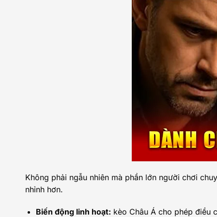
Không phải ngẫu nhiên mà phần lớn người chơi chu
nhỉnh hơn.
Biến động linh hoạt:
kèo Châu Á cho phép điều chỉ