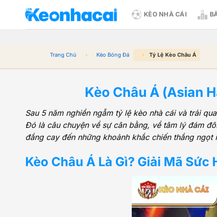
Bỏ
KÈO NHÀ CÁI
B
qua
nội
dung
Trang Chủ
Kèo Bóng Đá
Tỷ Lệ Kèo Châu Á
Kèo Châu Á (Asian 
Sau 5 năm nghiền ngẫm tỷ lệ kèo nhà cái và trải qua
Đó là câu chuyện về sự cân bằng, về tâm lý đám đông
đắng cay đến những khoảnh khắc chiến thắng ngọt n
Kèo Châu Á Là Gì? Giải Mã Sức 