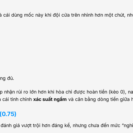
à cái dùng mốc này khi đội cửa trên nhỉnh hơn một chút, n
ắng đủ.
p nhận rủi ro lớn hơn khi hòa chỉ được hoàn tiền (kèo 0), 
 cái tinh chỉnh
xác suất ngầm
và cân bằng dòng tiền giữa h
(0.75)
 đánh giá vượt trội hơn đáng kể, nhưng chưa đến mức “nghiề