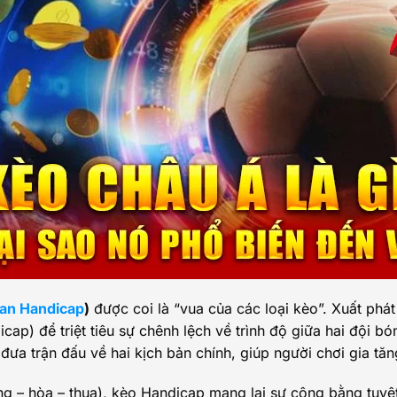
an Handicap
)
được coi là “vua của các loại kèo”. Xuất phát
icap) để triệt tiêu sự chênh lệch về trình độ giữa hai đội
 đưa trận đấu về hai kịch bản chính, giúp người chơi gia tăn
ắng – hòa – thua), kèo Handicap mang lại sự công bằng tuyệ