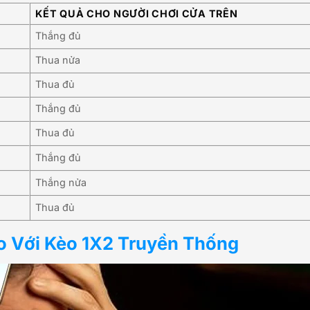
KẾT QUẢ CHO NGƯỜI CHƠI CỬA TRÊN
Thắng đủ
Thua nửa
Thua đủ
Thắng đủ
Thua đủ
Thắng đủ
Thắng nửa
Thua đủ
o Với Kèo 1X2 Truyền Thống