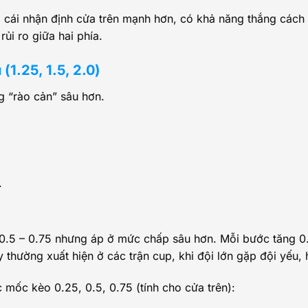
à cái nhận định cửa trên mạnh hơn, có khả năng thắng cách b
rủi ro giữa hai phía.
(1.25, 1.5, 2.0)
g “rào cản” sâu hơn.
.
0.5 – 0.75 nhưng áp ở mức chấp sâu hơn. Mỗi bước tăng 0.25
thường xuất hiện ở các trận cup, khi đội lớn gặp đội yếu, 
 mốc kèo 0.25, 0.5, 0.75 (tính cho cửa trên):