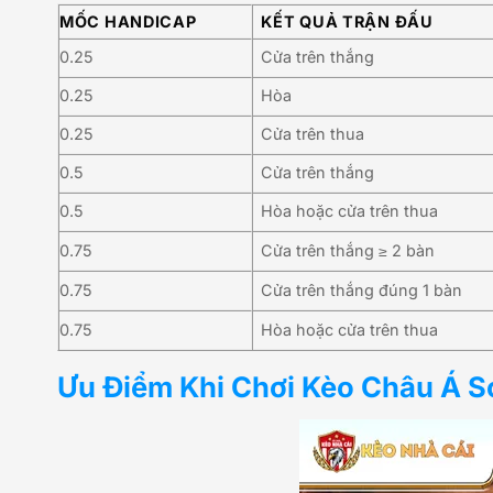
MỐC HANDICAP
KẾT QUẢ TRẬN ĐẤU
0.25
Cửa trên thắng
0.25
Hòa
0.25
Cửa trên thua
0.5
Cửa trên thắng
0.5
Hòa hoặc cửa trên thua
0.75
Cửa trên thắng ≥ 2 bàn
0.75
Cửa trên thắng đúng 1 bàn
0.75
Hòa hoặc cửa trên thua
Ưu Điểm Khi Chơi Kèo Châu Á S