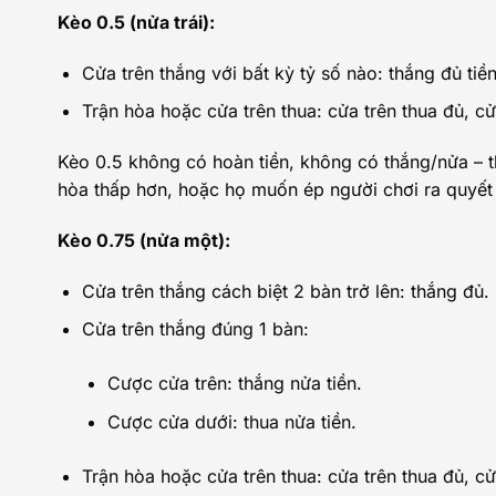
Kèo 0.5 (nửa trái):
Cửa trên thắng với bất kỳ tỷ số nào: thắng đủ tiền
Trận hòa hoặc cửa trên thua: cửa trên thua đủ, c
Kèo 0.5 không có hoàn tiền, không có thắng/nửa – th
hòa thấp hơn, hoặc họ muốn ép người chơi ra quyết 
Kèo 0.75 (nửa một):
Cửa trên thắng cách biệt 2 bàn trở lên: thắng đủ.
Cửa trên thắng đúng 1 bàn:
Cược cửa trên: thắng nửa tiền.
Cược cửa dưới: thua nửa tiền.
Trận hòa hoặc cửa trên thua: cửa trên thua đủ, c