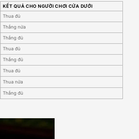
KẾT QUẢ CHO NGƯỜI CHƠI CỬA DƯỚI
Thua đủ
Thắng nửa
Thắng đủ
Thua đủ
Thắng đủ
Thua đủ
Thua nửa
Thắng đủ