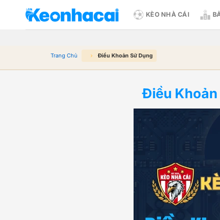
Bỏ
KÈO NHÀ CÁI
B
qua
nội
dung
Trang Chủ
Điều Khoản Sử Dụng
Điều Khoản 