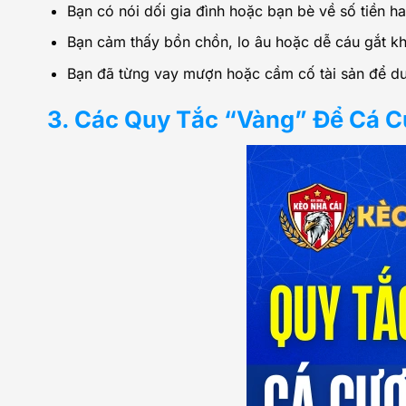
Bạn có nói dối gia đình hoặc bạn bè về số tiền h
Bạn cảm thấy bồn chồn, lo âu hoặc dễ cáu gắt kh
Bạn đã từng vay mượn hoặc cầm cố tài sản để duy
3. Các Quy Tắc “Vàng” Để Cá C