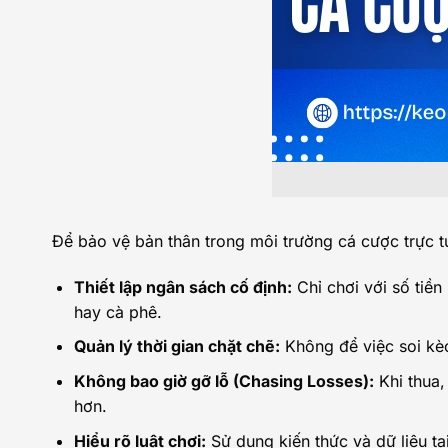
Để bảo vệ bản thân trong môi trường cá cược trực tu
Thiết lập ngân sách cố định:
Chỉ chơi với số tiền
hay cà phê.
Quản lý thời gian chặt chẽ:
Không để việc soi kèo
Không bao giờ gỡ lỗ (Chasing Losses):
Khi thua,
hơn.
Hiểu rõ luật chơi:
Sử dụng kiến thức và dữ liệu tạ