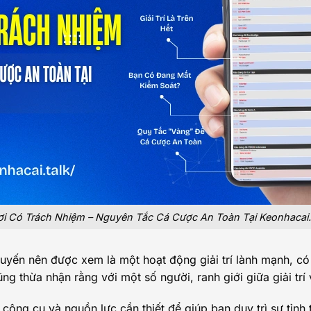
i Có Trách Nhiệm – Nguyên Tắc Cá Cược An Toàn Tại Keonhacai.
c tuyến nên được xem là một hoạt động giải trí lành mạnh, c
ũng thừa nhận rằng với một số người, ranh giới giữa giải trí
ng cụ và nguồn lực cần thiết để giúp bạn duy trì sự tỉnh 