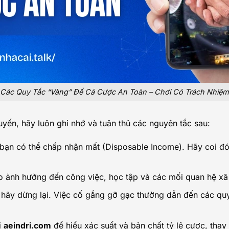
Các Quy Tắc “Vàng” Để Cá Cược An Toàn – Chơi Có Trách Nhiệm
yến, hãy luôn ghi nhớ và tuân thủ các nguyên tắc sau:
 bạn có thể chấp nhận mất (Disposable Income). Hãy coi đó 
 ảnh hưởng đến công việc, học tập và các mối quan hệ xã hộ
 hãy dừng lại. Việc cố gắng gỡ gạc thường dẫn đến các quyế
i
aeindri.com
để hiểu xác suất và bản chất tỷ lệ cược, thay