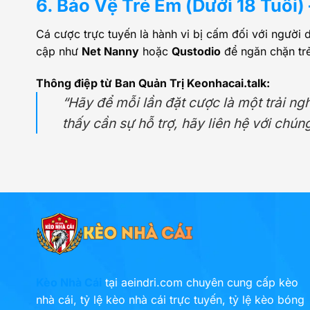
6. Bảo Vệ Trẻ Em (Dưới 18 Tuổi)
Cá cược trực tuyến là hành vi bị cấm đối với người d
cập như
Net Nanny
hoặc
Qustodio
để ngăn chặn trẻ
Thông điệp từ Ban Quản Trị Keonhacai.talk:
“Hãy để mỗi lần đặt cược là một trải n
thấy cần sự hỗ trợ, hãy liên hệ với chú
Kèo Nhà Cái
tại aeindri.com chuyên cung cấp kèo
nhà cái, tỷ lệ kèo nhà cái trực tuyến, tỷ lệ kèo bóng