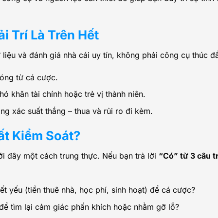
i Trí Là Trên Hết
liệu và đánh giá nhà cái uy tín, không phải công cụ thúc đ
óng từ cá cược.
 khăn tài chính hoặc trẻ vị thành niên.
ng xác suất thắng – thua và rủi ro đi kèm.
ất Kiểm Soát?
ới đây một cách trung thực. Nếu bạn trả lời
“Có” từ 3 câu t
ết yếu (tiền thuê nhà, học phí, sinh hoạt) để cá cược?
để tìm lại cảm giác phấn khích hoặc nhằm gỡ lỗ?