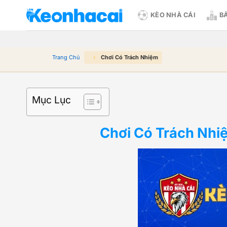
Bỏ
KÈO NHÀ CÁI
B
qua
nội
dung
Trang Chủ
Chơi Có Trách Nhiệm
Mục Lục
Chơi Có Trách Nhi