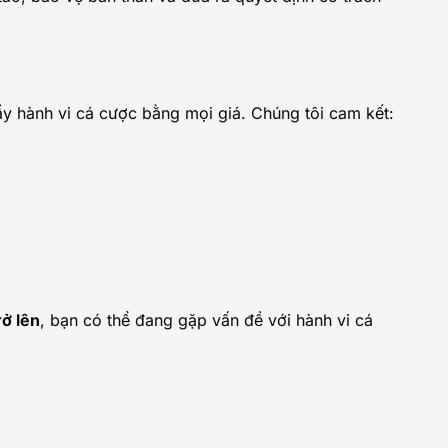
ẩy hành vi cá cược bằng mọi giá. Chúng tôi cam kết:
rở lên
, bạn có thể đang gặp vấn đề với hành vi cá