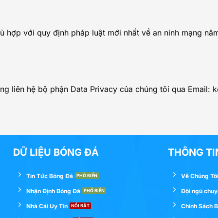
ù hợp với quy định pháp luật mới nhất về an ninh mạng nă
òng liên hệ bộ phận Data Privacy của chúng tôi qua Email:
DỮ LIỆU BÓNG ĐÁ
THÔNG TI
Tin Tức Bóng Đá
Về Chúng Tô
Nhận Định Bóng Đá
Đội ngũ chuy
Nhà Cái Uy Tín
Chính Sách 