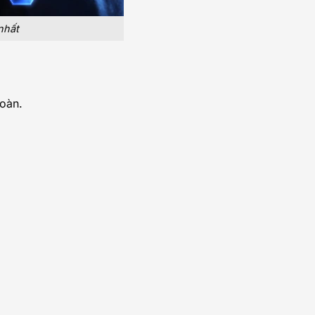
nhất
toàn.