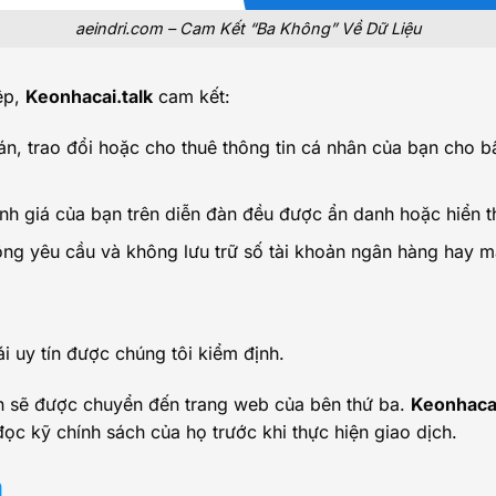
aeindri.com – Cam Kết “Ba Không” Về Dữ Liệu
ệp,
Keonhacai.talk
cam kết:
n, trao đổi hoặc cho thuê thông tin cá nhân của bạn cho bấ
h giá của bạn trên diễn đàn đều được ẩn danh hoặc hiển thị
ng yêu cầu và không lưu trữ số tài khoản ngân hàng hay m
 uy tín được chúng tôi kiểm định.
ạn sẽ được chuyển đến trang web của bên thứ ba.
Keonhacai
ọc kỹ chính sách của họ trước khi thực hiện giao dịch.
n