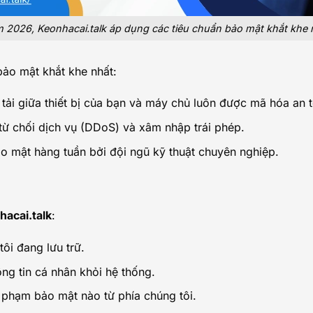
 2026, Keonhacai.talk áp dụng các tiêu chuẩn bảo mật khắt khe 
ảo mật khắt khe nhất:
tải giữa thiết bị của bạn và máy chủ luôn được mã hóa an 
ừ chối dịch vụ (DDoS) và xâm nhập trái phép.
 mật hàng tuần bởi đội ngũ kỹ thuật chuyên nghiệp.
hacai.talk
:
ôi đang lưu trữ.
ng tin cá nhân khỏi hệ thống.
i phạm bảo mật nào từ phía chúng tôi.