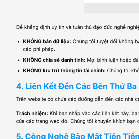
Để khẳng định uy tín và tuân thủ đạo đức nghề nghi
KHÔNG bán dữ liệu:
Chúng tôi tuyệt đối không bá
cáo phi pháp.
KHÔNG chia sẻ danh tính:
Mọi bình luận hoặc đán
KHÔNG lưu trữ thông tin tài chính:
Chúng tôi khô
4. Liên Kết Đến Các Bên Thứ Ba
Trên website có chứa các đường dẫn đến các nhà cái
Trách nhiệm:
Khi bạn nhấp vào các liên kết này, b
của các trang web đó. Chúng tôi khuyến khích bạn đ
5. Công Nghệ Bảo Mật Tiên Tiế