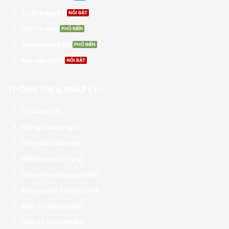
Tỷ Số Bóng Đá
Lịch Thi Đấu
Soi Kèo Bóng Đá
Kèo Nhà Cái 5
THÔNG TIN & PHÁP LÝ
Về Chúng Tôi
Đội ngũ chuyên gia
Chính Sách Bảo Mật
Điều Khoản Sử Dụng
Câu hỏi thường gặp (FAQ)
Bản quyền & Sở hữu trí tuệ
Miễn trừ trách nhiệm
Chơi Có Trách Nhiệm