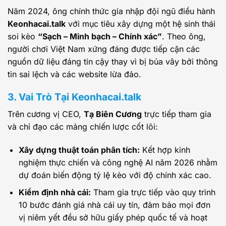
Năm 2024, ông chính thức gia nhập đội ngũ điều hành
Keonhacai.talk
với mục tiêu xây dựng một hệ sinh thái
soi kèo
“Sạch – Minh bạch – Chính xác”
. Theo ông,
người chơi Việt Nam xứng đáng được tiếp cận các
nguồn dữ liệu đáng tin cậy thay vì bị bủa vây bởi thông
tin sai lệch và các website lừa đảo.
3. Vai Trò Tại Keonhacai.talk
Trên cương vị CEO,
Tạ Biên Cương
trực tiếp tham gia
và chỉ đạo các mảng chiến lược cốt lõi:
Xây dựng thuật toán phân tích:
Kết hợp kinh
nghiệm thực chiến và công nghệ AI năm 2026 nhằm
dự đoán biến động tỷ lệ kèo với độ chính xác cao.
Kiểm định nhà cái:
Tham gia trực tiếp vào quy trình
10 bước đánh giá nhà cái uy tín, đảm bảo mọi đơn
vị niêm yết đều sở hữu giấy phép quốc tế và hoạt