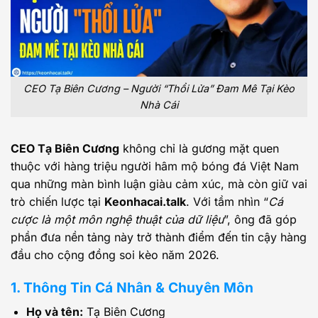
CEO Tạ Biên Cương – Người “Thổi Lửa” Đam Mê Tại Kèo
Nhà Cái
CEO Tạ Biên Cương
không chỉ là gương mặt quen
thuộc với hàng triệu người hâm mộ bóng đá Việt Nam
qua những màn bình luận giàu cảm xúc, mà còn giữ vai
trò chiến lược tại
Keonhacai.talk
. Với tầm nhìn “
Cá
cược là một môn nghệ thuật của dữ liệu
”, ông đã góp
phần đưa nền tảng này trở thành điểm đến tin cậy hàng
đầu cho cộng đồng soi kèo năm 2026.
1. Thông Tin Cá Nhân & Chuyên Môn
Họ và tên:
Tạ Biên Cương