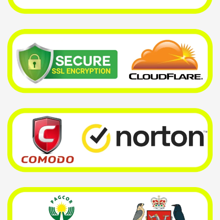
Bước 4:
Mở App và chiến game mọi lúc
mọi nơi.
Khuyến Mãi Độc Quyền Khi Tham
Gia Qua Keonhacai.talk
Đừng bỏ lỡ các ưu đãi “siêu to khổng lồ” chỉ
dành cho thành viên mới:
Thưởng nạp đầu:
Tặng ngay 100% giá
trị thẻ nạp.
Tân thủ:
Nhận Code 332k trải nghiệm
khi xác minh tài khoản.
Hoàn trả:
Hoàn trả không giới hạn lên
tới 1.5% mỗi ngày.
Câu Hỏi Thường Gặp (FAQ) Về
32WIN