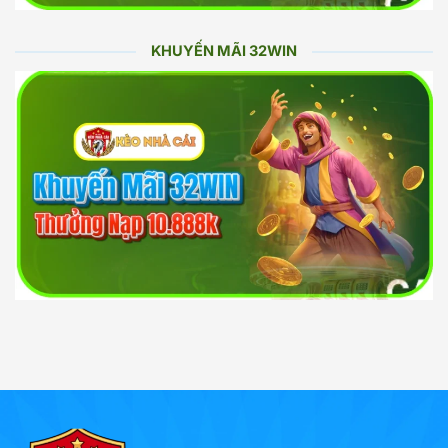
thuật.
KHUYẾN MÃI 32WIN
Công bằng – Xanh chín:
Kết quả game
hoàn toàn ngẫu nhiên (RNG), không có
chuyện can thiệp chỉnh sửa kết quả.
Top 6 Sảnh Game 32WIN “Đỉnh
Của Chóp”
Anh em đam mê bộ môn nào? 32WIN cân tất
cả các thể loại với tỷ lệ ăn cực cao.
Danh sách các sản phẩm cá cược & ưu điể
SẢN PHẨM
ĐẶC ĐIỂM NỔI BẬT
LÝ
• Kèo cược đa dạng: Bóng đá,
• T
eSports, Quần vợt…
trậ
• Tỷ lệ kèo cạnh tranh nhất thị
• H
Thể thao
trường.