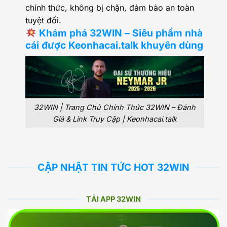
chính thức, không bị chặn, đảm bảo an toàn
tuyệt đối.
Khám phá 32WIN – Siêu phẩm nhà
cái được Keonhacai.talk khuyên dùng
32WIN | Trang Chủ Chính Thức 32WIN – Đánh
Giá & Link Truy Cập | Keonhacai.talk
Không phải ngẫu nhiên mà 32WIN lại được
Keonhacai.talk xếp vào danh sách “Top nhà
CẬP NHẬT TIN TỨC HOT 32WIN
cái đáng chơi nhất”. Cùng nhìn qua hồ sơ cực
khủng của thương hiệu này:
TẢI APP 32WIN
Tổng Quan Về Nhà Cái 32WIN