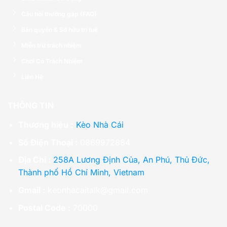
Bước 1:
Nhấn vào
LINK VÀO 32WIN
tại
Câu hỏi thường gặp (FAQ)
trang này để vào trang chủ chính thức.
Bản quyền & Sở hữu trí tuệ
Bước 2:
Nhấn nút “Đăng ký” (Góc trên bên
Miễn trừ trách nhiệm
phải màn hình).
Chơi Có Trách Nhiệm
Bước 3:
Điền thông tin:
Liên Hệ
Tên đăng nhập:
Viết liền không dấu.
THÔNG TIN
Mật khẩu:
Bảo mật cao (gồm chữ và
Thương hiệu
:
Kèo Nhà Cái
số).
Số Điện Thoại :
0869972884
Số điện thoại:
Chính chủ để nhận
OTP/Khuyến mãi.
Địa Chỉ :
258A Lương Định Của, An Phú, Thủ Đức,
Thành phố Hồ Chí Minh, Vietnam
Bước 4:
Nhấn “Hoàn tất” và chờ 3s để hệ
Gmail :
keonhacaitalk@gmail.com
thống tạo tài khoản.
Postal Code :
70000
Nạp tiền siêu tốc