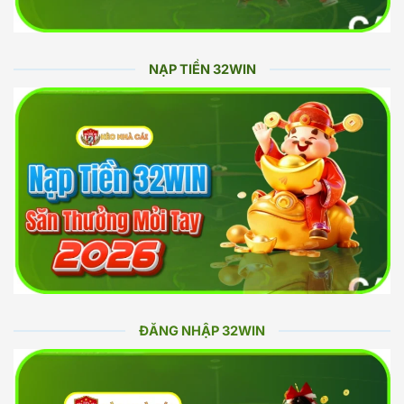
nạp/rút
(Hỗ trợ đa kênh ngân hàng Việt Nam)
Đánh giá tín
nhiệm
(5/5 từ cộng đồng người chơi)
NẠP TIỀN 32WIN
Tại sao Keonhacai.talk chọn giới thiệu
32WIN?
Trong hàng trăm nhà cái ngoài kia, 32WIN nổi
bật nhờ những điểm mạnh “chết người” sau:
Những lý do thuyết phục người chơi chọn 
TIÊU CHÍ
MÔ TẢ CHI TIẾT
Cập nhật liên tục xu hướng mới
ĐĂNG NHẬP 32WIN
Kho game vô tận
cá 3D đến Slot game nổ hũ tiền 
Giao diện thân thiện, lướt web
Dịch